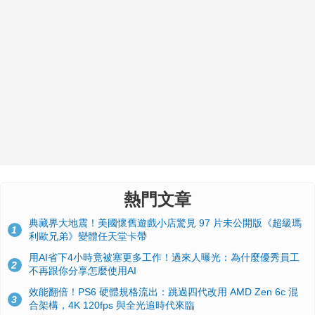
熱門文章
典藏界大地震！美國懷舊遊戲小店驚見 97 片未公開版《超級瑪
1
利歐兄弟》變體任天堂卡帶
用AI省下4小時竟被塞更多工作！過來人曝光：為什麼優秀員工
2
不再跟你分享怎麼使用AI
效能翻倍！PS6 硬體規格流出：跳過四代改用 AMD Zen 6c 混
3
合架構，4K 120fps 與全光追時代來臨