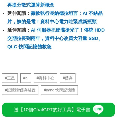
再提分散式運算新概念
延伸閱讀：
微軟執行長納德拉坦言：AI 不缺晶
片，缺的是電！資料中心電力吃緊成新瓶頸
延伸閱讀：
AI 伺服器把硬碟搶光了！傳統 HDD
交期拉長到兩年，資料中心改買大容量 SSD、
QLC 快閃記憶體救急
#三星
#ai
#資料中心
#儲存
#記憶體/儲存裝置
#nand 快閃記憶體
送【10個ChatGPT的好工具】電子書