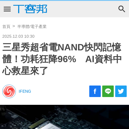
首頁
半導體/電子產業
2025.12.03 10:30
三星秀超省電NAND快閃記憶
體！功耗狂降96% AI資料中
心救星來了
IFENG