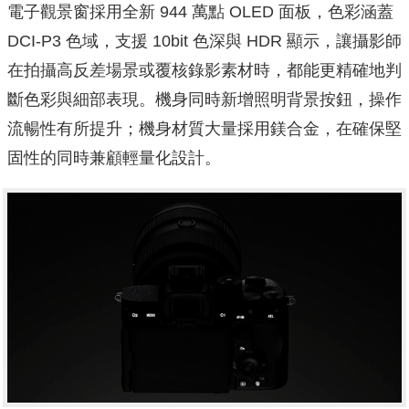
電子觀景窗採用全新 944 萬點 OLED 面板，色彩涵蓋
DCI-P3 色域，支援 10bit 色深與 HDR 顯示，讓攝影師
在拍攝高反差場景或覆核錄影素材時，都能更精確地判
斷色彩與細部表現。機身同時新增照明背景按鈕，操作
流暢性有所提升；機身材質大量採用鎂合金，在確保堅
固性的同時兼顧輕量化設計。