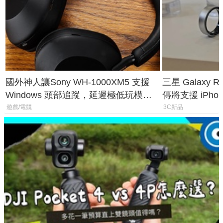
國外神人讓Sony WH-1000XM5 支援
三星 Galaxy 
Windows 頭部追蹤，延遲極低玩模擬
傳將支援 iPho
飛行超有感
慧家電連動功
遊戲/電競
3C新品