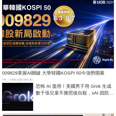
009829掌握AI關鍵 大華韓國KOSPI 50今強勢開募
PR（大華銀全能行銷方案）
恐怖 AI 濫用！美國男子用 Grok 生成
數千張兒童不雅照後自殺，xAI 因防護
失靈與不配合警方遭起訴