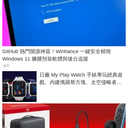
GitHub 熱門開源神器！Winhance 一鍵安全精簡
Windows 11 臃腫預裝軟體與後台追蹤
趨勢
日廠 My Play Watch 手錶專玩經典遊
戲、內建俄羅斯方塊、太空侵略者，
不過竟然不能連手機？