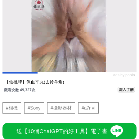
ads by popIn
【仙桃牌】保血平丸(去羚羊角)
深入了解
觀看次數 49,327次
#相機
#Sony
#攝影器材
#a7r vi
送【10個ChatGPT的好工具】電子書