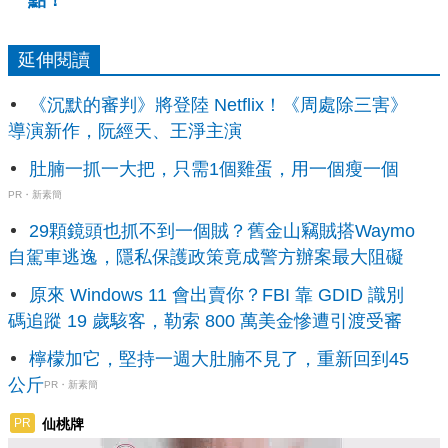
延伸閱讀
《沉默的審判》將登陸 Netflix！《周處除三害》
導演新作，阮經天、王淨主演
肚腩一抓一大把，只需1個雞蛋，用一個瘦一個
PR・新素簡
29顆鏡頭也抓不到一個賊？舊金山竊賊搭Waymo
自駕車逃逸，隱私保護政策竟成警方辦案最大阻礙
原來 Windows 11 會出賣你？FBI 靠 GDID 識別
碼追蹤 19 歲駭客，勒索 800 萬美金慘遭引渡受審
檸檬加它，堅持一週大肚腩不見了，重新回到45
公斤
PR・新素簡
仙桃牌
PR