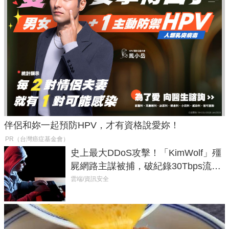
伴侶和妳一起預防HPV，才有資格說愛妳！
PR（台灣癌症基金會）
史上最大DDoS攻擊！「KimWolf」殭
屍網路主謀被捕，破紀錄30Tbps流量
癱瘓全球！
雲端/資訊安全