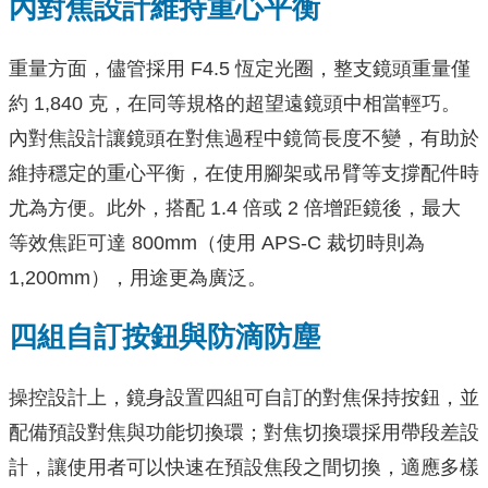
內對焦設計維持重心平衡
重量方面，儘管採用 F4.5 恆定光圈，整支鏡頭重量僅
約 1,840 克，在同等規格的超望遠鏡頭中相當輕巧。
內對焦設計讓鏡頭在對焦過程中鏡筒長度不變，有助於
維持穩定的重心平衡，在使用腳架或吊臂等支撐配件時
尤為方便。此外，搭配 1.4 倍或 2 倍增距鏡後，最大
等效焦距可達 800mm（使用 APS-C 裁切時則為
1,200mm），用途更為廣泛。
四組自訂按鈕與防滴防塵
操控設計上，鏡身設置四組可自訂的對焦保持按鈕，並
配備預設對焦與功能切換環；對焦切換環採用帶段差設
計，讓使用者可以快速在預設焦段之間切換，適應多樣