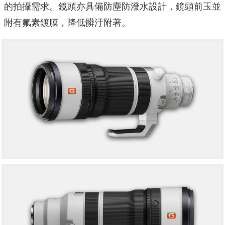
的拍攝需求。鏡頭亦具備防塵防潑水設計，鏡頭前玉並
附有氟素鍍膜，降低髒汙附著。