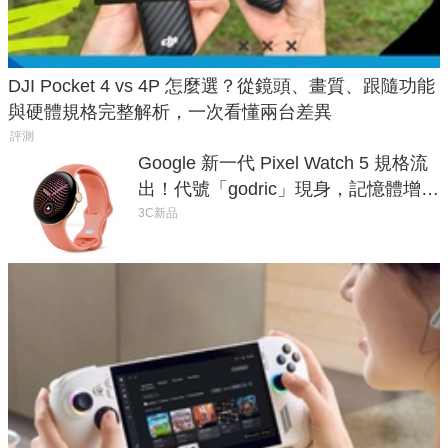
DJI Pocket 4 vs 4P 怎麼選？從鏡頭、畫質、跟隨功能
與硬體規格完整解析，一次看懂兩台差異
評測
Google 新一代 Pixel Watch 5 規格流
出！代號「godric」現身，記憶體增強
鎖定 AI 應用
3C新品