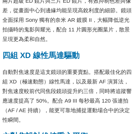
兩片超級 ED 鏡片與三片 ED 鏡片，有效抑制色差與像
差，從畫面中心到邊緣均能呈現高銳利度的細節。鏡頭
全面採用 Sony 獨有的奈米 AR 鍍膜 II，大幅降低逆光
拍攝時的鬼影與耀光，配合 11 片圓形光圈葉片，散景
呈現更為柔和自然。
四組 XD 線性馬達驅動
自動對焦速度是這支鏡頭的重要賣點。搭配最佳化的四
組 XD（極速動態）線性馬達，以及最新 AF 演算法，
對焦速度較前代同焦段鏡頭提升約三倍，同時將追蹤響
應速度提高了 50%。配合 A9 III 每秒最高 120 張連拍
（AF / AE 持續），能更可靠地捕捉運動場合中的決定
性瞬間。