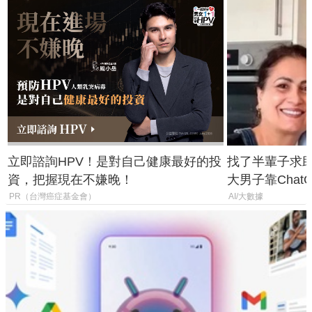
立即諮詢HPV！是對自己健康最好的投
找了半輩子求助
資，把握現在不嫌晚！
大男子靠Chat
年家人
PR（台灣癌症基金會）
AI/大數據