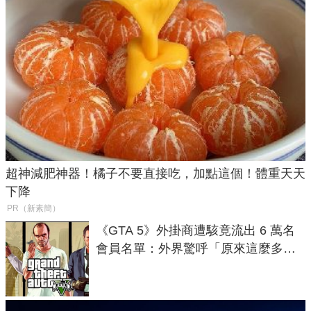
超神減肥神器！橘子不要直接吃，加點這個！體重天天
下降
PR（新素簡）
《GTA 5》外掛商遭駭竟流出 6 萬名
會員名單：外界驚呼「原來這麼多人
在開掛！」