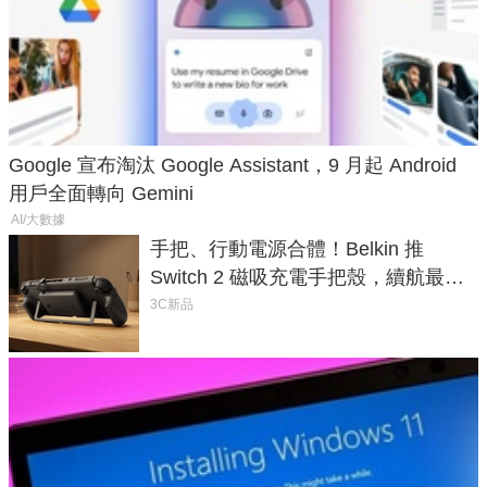
Google 宣布淘汰 Google Assistant，9 月起 Android
用戶全面轉向 Gemini
AI/大數據
手把、行動電源合體！Belkin 推
Switch 2 磁吸充電手把殼，續航最高
延長 1.5 倍
3C新品