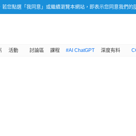
，若您點選「我同意」或繼續瀏覽本網站，即表示您同意我們的
片
活動
討論區
課程
#AI ChatGPT
深度有料
C