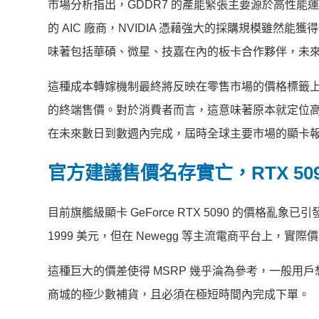
市場分析指出，GDDR7 的產能緊張主要源於高性能
的 AIC 廠商，NVIDIA 憑藉強大的採購規模雖然
味著包括華碩、微星、技嘉在內的板卡合作夥伴，未
這種成本轉嫁機制最終將反映在零售市場的價格標籤上。
的終端售價。對於消費者而言，這意味著原本就定位
在未來數日到數週內完成，屆時全球主要市場的顯卡
官方建議售價名存實亡，RTX 5090
目前旗艦級顯卡 GeForce RTX 5090 的價格亂
1999 美元，但在 Newegg 等主流電商平台上，實際
這種巨大的價差使得 MSRP 幾乎淪為參考，一般用戶想要以
商城的極少數補貨，且必須在極短時間內完成下單。