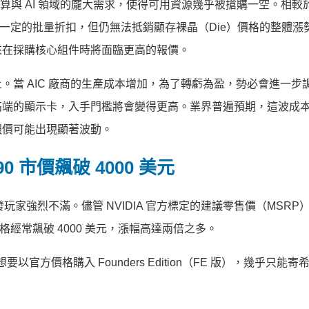
運算與 AI 領域的龐大需求，使得可用資源幾乎被搶購一空。相較
能獲得一定的批量折扣，但仍無法抵銷顯存裸晶（Die）價格的整體漲
來在採購核心組件時將面臨更高的報價。
當 AIC 廠商的生產成本增加，為了轉虧為盈，勢必會進一步
高端的顯示卡，入手門檻將會變得更高。業界普遍預期，這波成
報價可能出現顯著波動。
 市價飆破 4000 美元
象已引發玩家強烈不滿。儘管 NVIDIA 官方標定的建議零售價（MSR
價格經常飆破 4000 美元，漲幅高達兩倍之多。
官方價格購入 Founders Edition（FE 版），幾乎只能