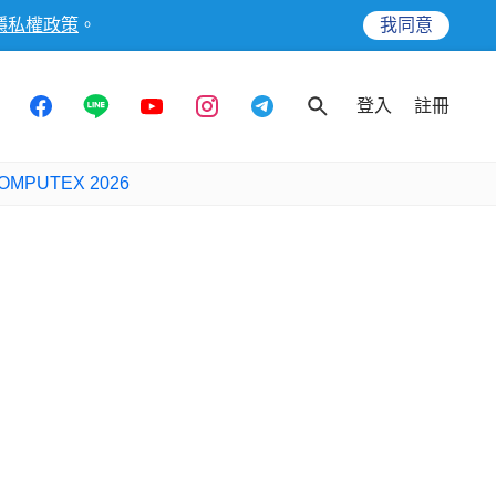
隱私權政策
。
我同意
登入
註冊
OMPUTEX 2026