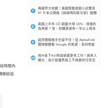
512GB 起跳
典藏界大地震！美國懷舊遊戲小店驚見
7
97 片未公開版《超級瑪利歐兄弟》變體
任天堂卡帶
美國上半年 CD 銷量大增 16%：增速約
8
為黑膠 7 倍，但購買者有一半以上根本
沒有播放器
諾貝爾獎推手也留不住！從 AlphaFold
9
團隊解體看 Google 的焦慮：為何明星
實驗室要為 Gemini 讓路？
用AI省下4小時竟被塞更多工作！過來人
10
曝光：為什麼優秀員工不再跟你分享怎
麼使用AI
一段時間內
本轉嫁給協