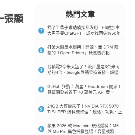
熱門文章
一張顯
找了半輩子求助偵探都沒用！66歲加拿
1
大男子靠ChatGPT，成功找回失散50年
家人
打破大廠墨水綁架！開源、無 DRM 限
2
制的「Open Printer」概念機亮相
台積電2奈米太猛了！流片量是3奈米同
3
期的4倍，Google與蘋果搶首發、輝達
與AMD排隊等產能
GitHub 狂攬 4 萬星！Headroom 開源工
4
具幫開發者省下 70 萬美元 API 費，
Token 消耗暴降 92%
24GB 大容量來了！NVIDIA RTX 5070
5
Ti SUPER 爆料總整理：規格、功耗、上
市時間
蘋果 2026 款 Mac mini 規格爆料：M6
6
與 M5 Pro 異色搭檔登場！容量或將