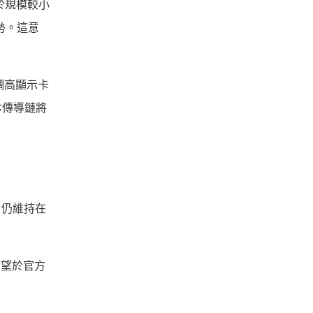
於規模較小
勢。這意
調高顯示卡
本傳導鏈將
P）仍維持在
寄希望於官方