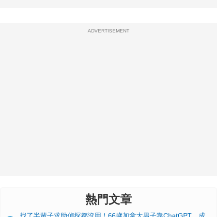
ADVERTISEMENT
熱門文章
找了半輩子求助偵探都沒用！66歲加拿大男子靠ChatGPT，成