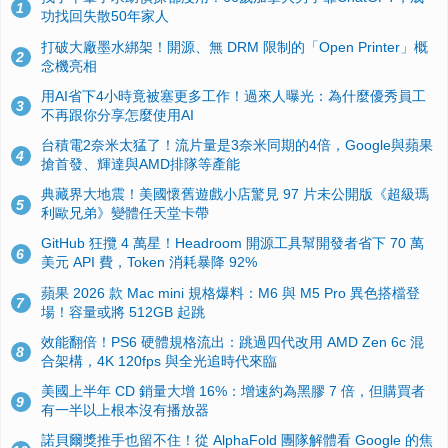
1
功找回失散50年家人
打破大廠墨水綁架！開源、無 DRM 限制的「Open Printer」概
2
念機亮相
用AI省下4小時竟被塞更多工作！過來人曝光：為什麼優秀員工
3
不再跟你分享怎麼使用AI
台積電2奈米太猛了！流片量是3奈米同期的4倍，Google與蘋果
4
搶首發、輝達與AMD排隊等產能
典藏界大地震！美國懷舊遊戲小店驚見 97 片未公開版《超級瑪
5
利歐兄弟》變體任天堂卡帶
GitHub 狂攬 4 萬星！Headroom 開源工具幫開發者省下 70 萬
6
美元 API 費，Token 消耗暴降 92%
蘋果 2026 款 Mac mini 規格爆料：M6 與 M5 Pro 異色搭檔登
7
場！容量或將 512GB 起跳
效能翻倍！PS6 硬體規格流出：跳過四代改用 AMD Zen 6c 混
8
合架構，4K 120fps 與全光追時代來臨
美國上半年 CD 銷量大增 16%：增速約為黑膠 7 倍，但購買者
9
有一半以上根本沒有播放器
諾貝爾獎推手也留不住！從 AlphaFold 團隊解體看 Google 的焦