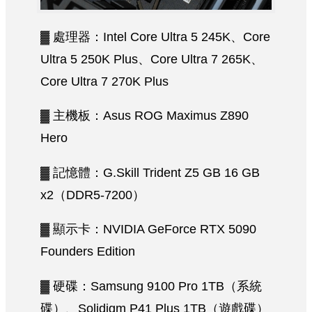
▓ 處理器：Intel Core Ultra 5 245K、Core
Ultra 5 250K Plus、Core Ultra 7 265K、
Core Ultra 7 270K Plus
▓ 主機板：Asus ROG Maximus Z890
Hero
▓ 記憶體：G.Skill Trident Z5 GB 16 GB
x2（DDR5-7200）
▓ 顯示卡：NVIDIA GeForce RTX 5090
Founders Edition
▓ 硬碟：Samsung 9100 Pro 1TB（系統
碟）、Solidigm P41 Plus 1TB（遊戲碟）