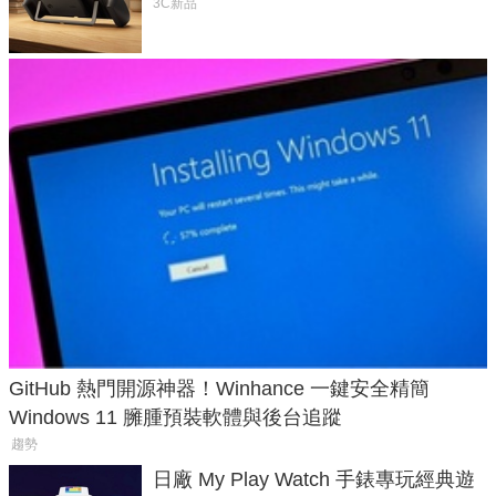
延長 1.5 倍
3C新品
GitHub 熱門開源神器！Winhance 一鍵安全精簡
Windows 11 臃腫預裝軟體與後台追蹤
趨勢
日廠 My Play Watch 手錶專玩經典遊