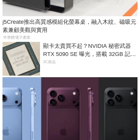
j5Create推出高質感模組化螢幕桌，融入木紋、磁吸元
素兼顧美觀與實用
半導體/電子產業
顯卡太貴買不起？NVIDIA 秘密武器
RTX 5090 SE 曝光，搭載 32GB 記憶
體
3C新品