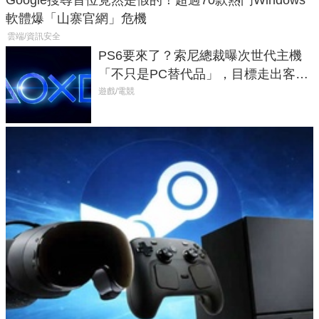
Google搜尋首位竟然是假的！超過70款熱門Windows
軟體爆「山寨官網」危機
雲端/資訊安全
PS6要來了？索尼總裁曝次世代主機
「不只是PC替代品」，目標走出客
廳、進軍電競桌面
遊戲/電競