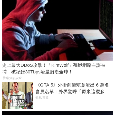
史上最大DDoS攻擊！「KimWolf」殭屍網路主謀被
捕，破紀錄30Tbps流量癱瘓全球！
雲端/資訊安全
《GTA 5》外掛商遭駭竟流出 6 萬名
會員名單：外界驚呼「原來這麼多人
在開掛！」
遊戲/電競