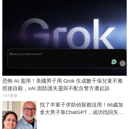
恐怖 AI 濫用！美國男子用 Grok 生成數千張兒童不雅
照後自殺，xAI 因防護失靈與不配合警方遭起訴
AI/大數據
找了半輩子求助偵探都沒用！66歲加
拿大男子靠ChatGPT，成功找回失散
50年家人