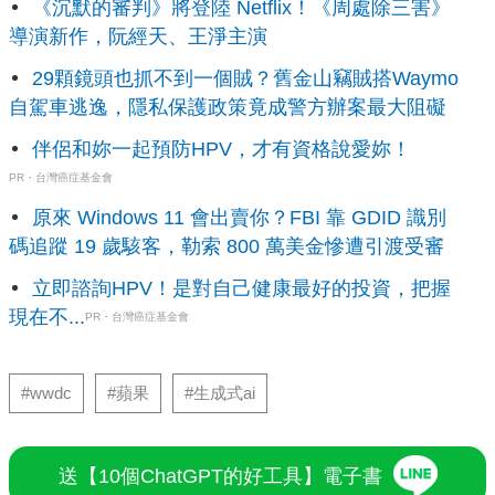
《沉默的審判》將登陸 Netflix！《周處除三害》
導演新作，阮經天、王淨主演
29顆鏡頭也抓不到一個賊？舊金山竊賊搭Waymo
自駕車逃逸，隱私保護政策竟成警方辦案最大阻礙
伴侶和妳一起預防HPV，才有資格說愛妳！
PR・台灣癌症基金會
原來 Windows 11 會出賣你？FBI 靠 GDID 識別
碼追蹤 19 歲駭客，勒索 800 萬美金慘遭引渡受審
立即諮詢HPV！是對自己健康最好的投資，把握
現在不...
PR・台灣癌症基金會
#wwdc
#蘋果
#生成式ai
送【10個ChatGPT的好工具】電子書