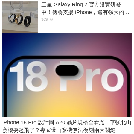
三星 Galaxy Ring 2 官方證實研發
中！傳將支援 iPhone，還有強大的 AI
與智慧家電連動功能
3C新品
iPhone 18 Pro 設計圖 A20 晶片規格全看光，華強北山
寨機要起飛了？專家曝山寨機無法復刻兩大關鍵