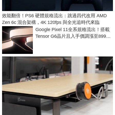
效能翻倍！PS6 硬體規格流出：跳過四代改用 AMD
Zen 6c 混合架構，4K 120fps 與全光追時代來臨
Google Pixel 11全系規格流出！搭載
Tensor G6晶片且入手價調漲至899美
元