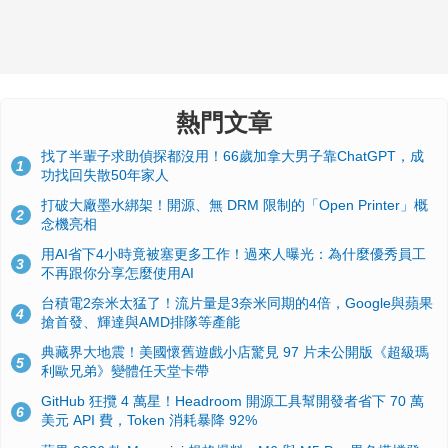
熱門文章
找了半輩子求助偵探都沒用！66歲加拿大男子靠ChatGPT，成
1
功找回失散50年家人
打破大廠墨水綁架！開源、無 DRM 限制的「Open Printer」概
2
念機亮相
用AI省下4小時竟被塞更多工作！過來人曝光：為什麼優秀員工
3
不再跟你分享怎麼使用AI
台積電2奈米太猛了！流片量是3奈米同期的4倍，Google與蘋果
4
搶首發、輝達與AMD排隊等產能
典藏界大地震！美國懷舊遊戲小店驚見 97 片未公開版《超級瑪
5
利歐兄弟》變體任天堂卡帶
GitHub 狂攬 4 萬星！Headroom 開源工具幫開發者省下 70 萬
6
美元 API 費，Token 消耗暴降 92%