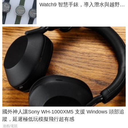
Watch9 智慧手錶，導入潛水與越野跑
導航功能
國外神人讓Sony WH-1000XM5 支援 Windows 頭部追
蹤，延遲極低玩模擬飛行超有感
遊戲/電競