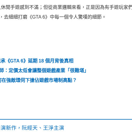
入休閒手遊感到不滿；但從商業邏輯來看，正是因為有手遊玩家
與時間，去細細打磨《GTA 6》中每一個令人驚嘆的細節。
承《GTA 6》延期 18 個月背後真相
行分析師：定價太低會讓整個遊戲產業「很難堪」
星如何在強敵環伺下搶佔遊戲市場制高點？
》導演新作，阮經天、王淨主演