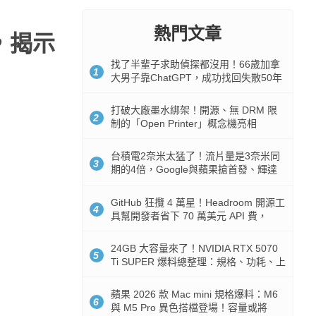
熱門文章
，揭示
找了半輩子求助偵探都沒用！66歲加拿
1
大男子靠ChatGPT，成功找回失散50年
家人
打破大廠墨水綁架！開源、無 DRM 限
2
制的「Open Printer」概念機亮相
台積電2奈米太猛了！流片量是3奈米同
3
期的4倍，Google與蘋果搶首發、輝達
與AMD排隊等產能
GitHub 狂攬 4 萬星！Headroom 開源工
4
具幫開發者省下 70 萬美元 API 費，
Token 消耗暴降 92%
24GB 大容量來了！NVIDIA RTX 5070
5
Ti SUPER 爆料總整理：規格、功耗、上
市時間
蘋果 2026 款 Mac mini 規格爆料：M6
6
與 M5 Pro 異色搭檔登場！容量或將