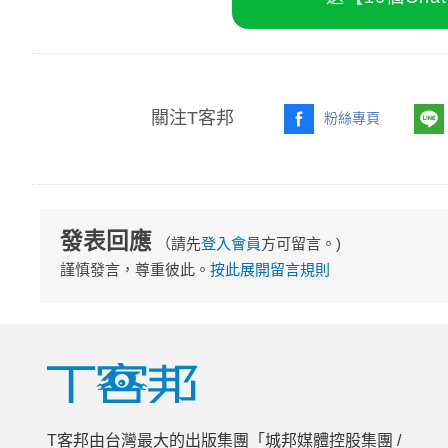
關注T客邦
粉絲專頁
發表回應
（請先
登入會員
方可留言。)
謹慎發言，尊重彼此。
按此展開留言規則
T客邦由台灣最大的出版集團「城邦媒體控股集團 /