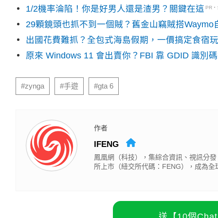
1/2機率淪陷！你是好男人還是渣男？關鍵在這
PR
29顆鏡頭也抓不到一個賊？舊金山竊賊搭Waym
出國花費難抓？全包式海島假期，一價搞定食宿
原來 Windows 11 會出賣你？FBI 靠 GDID 
#zynga
#手遊
#gta 6
作者
IFENG
鳳凰網（科技），集綜合資訊、視訊分發
所上市（紐交所代碼：FENG），成為
送【10個Ch