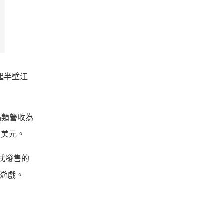
起半壁江
他品類營收為
億美元。
正式發售的
機遊戲。