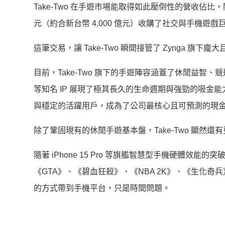
Take-Two 在手遊市場能取得如此壓倒性的營收佔比，關鍵
元（約合新台幣 4,000 億元）收購了社交與手機遊戲巨頭
這筆交易，讓 Take-Two 瞬間接管了 Zynga
目前，Take-Two 旗下的手遊陣容涵蓋了休閒益智、競速、體
等知名 IP 展現了極其長久的生命週期與強勁的吸金能力
與穩定的活躍用戶，成為了公司最核心且可預測的現
除了鞏固現有的休閒手遊基本盤，Take-Two 顯然還有
隨著 iPhone 15 Pro 等旗艦智慧型手機硬體效
《GTA》、《碧血狂殺》、《NBA 2K》、《生化奇兵》
的方式帶到手機平台，只是時間問題。