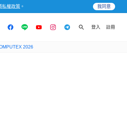
隱私權政策
。
我同意
登入
註冊
OMPUTEX 2026