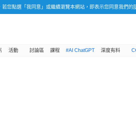
，若您點選「我同意」或繼續瀏覽本網站，即表示您同意我們的
片
活動
討論區
課程
#AI ChatGPT
深度有料
C