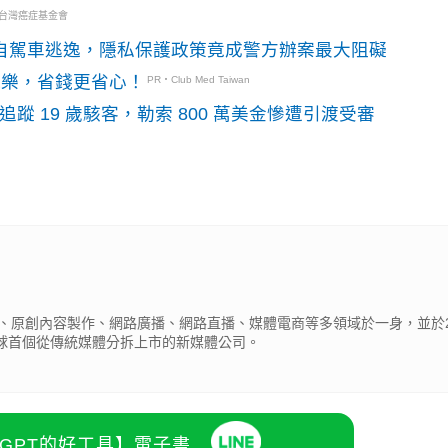
・台灣癌症基金會
o自駕車逃逸，隱私保護政策竟成警方辦案最大阻礙
玩樂，省錢更省心！
PR・Club Med Taiwan
識別碼追蹤 19 歲駭客，勒索 800 萬美金慘遭引渡受審
、原創內容製作、網路廣播、網路直播、媒體電商等多領域於一身，並於2
全球首個從傳統媒體分拆上市的新媒體公司。
atGPT的好工具】電子書