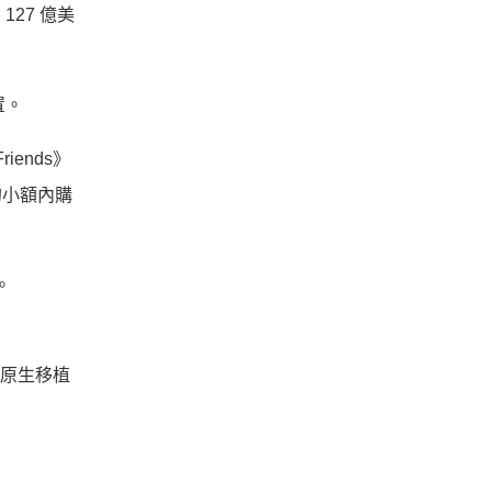
127 億美
置。
iends》
的小額內購
。
或原生移植