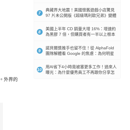
512GB 起跳
典藏界大地震！美國懷舊遊戲小店驚見
7
97 片未公開版《超級瑪利歐兄弟》變體
任天堂卡帶
美國上半年 CD 銷量大增 16%：增速約
8
為黑膠 7 倍，但購買者有一半以上根本
沒有播放器
諾貝爾獎推手也留不住！從 AlphaFold
9
團隊解體看 Google 的焦慮：為何明星
實驗室要為 Gemini 讓路？
用AI省下4小時竟被塞更多工作！過來人
10
曝光：為什麼優秀員工不再跟你分享怎
麼使用AI
現。外界的