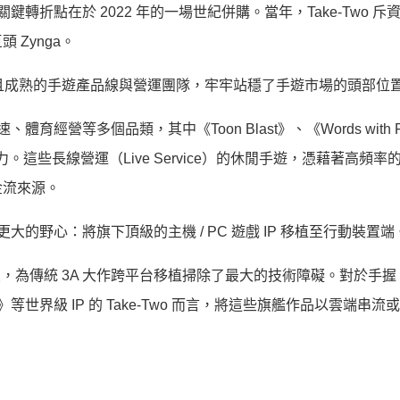
轉折點在於 2022 年的一場世紀併購。當年，Take-Two 斥資 
 Zynga。
 旗下龐大且成熟的手遊產品線與營運團隊，牢牢站穩了手遊市場的頭部位
育經營等多個品類，其中《Toon Blast》、《Words with Fr
。這些長線營運（Live Service）的休閒手遊，憑藉著高頻率
金流來源。
更大的野心：將旗下頂級的主機 / PC 遊戲 IP 移植至行動裝置端
能的突破，為傳統 3A 大作跨平台移植掃除了最大的技術障礙。對於手握
等世界級 IP 的 Take-Two 而言，將這些旗艦作品以雲端串流