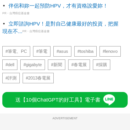
伴侶和妳一起預防HPV，才有資格說愛妳！
PR・台灣癌症基金會
立即諮詢HPV！是對自己健康最好的投資，把握
現在不...
PR・台灣癌症基金會
#筆電、PC
#筆電
#asus
#toshiba
#lenovo
#dell
#gigabyte
#新聞
#春電展
#採購
#評測
#2013春電展
送【10個ChatGPT的好工具】電子書
ADVERTISEMENT