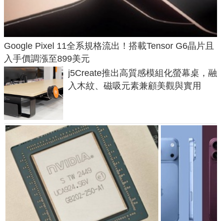
Google Pixel 11全系規格流出！搭載Tensor G6晶片且
入手價調漲至899美元
j5Create推出高質感模組化螢幕桌，融
入木紋、磁吸元素兼顧美觀與實用