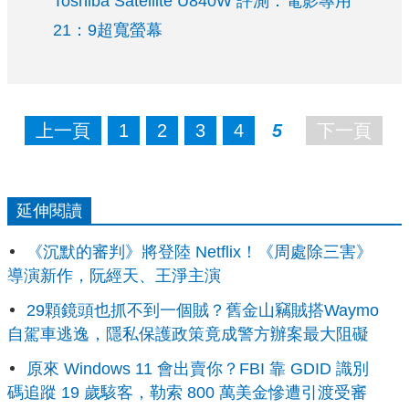
Toshiba Satellite U840W 評測：電影專用
21：9超寬螢幕
上一頁
1
2
3
4
5
下一頁
延伸閱讀
《沉默的審判》將登陸 Netflix！《周處除三害》
導演新作，阮經天、王淨主演
29顆鏡頭也抓不到一個賊？舊金山竊賊搭Waymo
自駕車逃逸，隱私保護政策竟成警方辦案最大阻礙
原來 Windows 11 會出賣你？FBI 靠 GDID 識別
碼追蹤 19 歲駭客，勒索 800 萬美金慘遭引渡受審