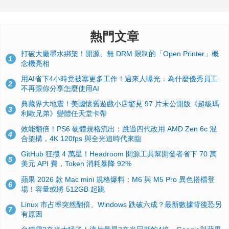
熱門文章
打破大廠墨水綁架！開源、無 DRM 限制的「Open Printer」概
1
念機亮相
用AI省下4小時竟被塞更多工作！過來人曝光：為什麼優秀員工
2
不再跟你分享怎麼使用AI
典藏界大地震！美國懷舊遊戲小店驚見 97 片未公開版《超級瑪
3
利歐兄弟》變體任天堂卡帶
效能翻倍！PS6 硬體規格流出：跳過四代改用 AMD Zen 6c 混
4
合架構，4K 120fps 與全光追時代來臨
GitHub 狂攬 4 萬星！Headroom 開源工具幫開發者省下 70 萬
5
美元 API 費，Token 消耗暴降 92%
蘋果 2026 款 Mac mini 規格爆料：M6 與 M5 Pro 異色搭檔登
6
場！容量或將 512GB 起跳
Linux 市占率突然翻倍、Windows 跌破六成？最新數據背後恐另
7
有原因