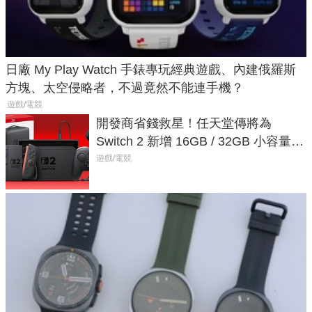
日廠 My Play Watch 手錶專玩經典遊戲、內建俄羅斯
方塊、太空侵略者，不過竟然不能連手機？
遊戲/電競
開發商省錢救星！任天堂傳將為
Switch 2 新增 16GB / 32GB 小容量遊
戲卡的選擇
遊戲/電競