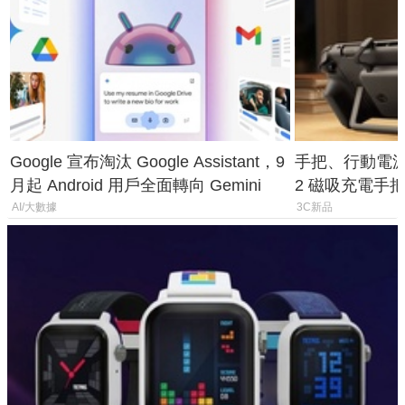
Google 宣布淘汰 Google Assistant，9
手把、行動電源合體
月起 Android 用戶全面轉向 Gemini
2 磁吸充電手把
倍
AI/大數據
3C新品