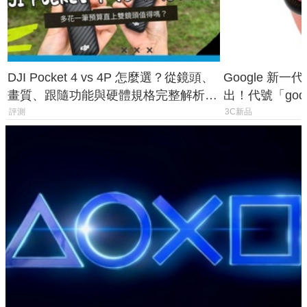
DJI Pocket 4 vs 4P 怎麼選？從鏡頭、
Google 新一代 
畫質、跟隨功能與硬體規格完整解析，
出！代號「god
一次看懂兩台差異
鎖定 AI 應用
評測
3C新品