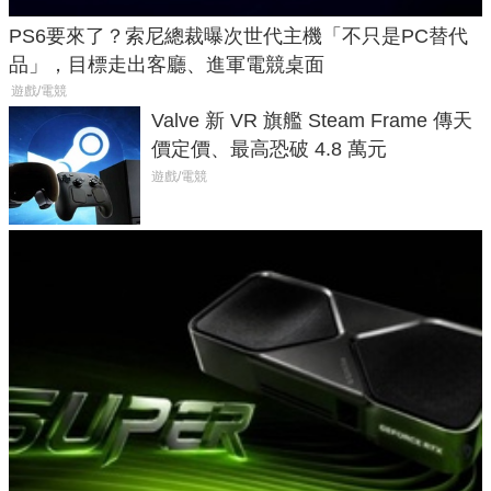
PS6要來了？索尼總裁曝次世代主機「不只是PC替代
品」，目標走出客廳、進軍電競桌面
遊戲/電競
Valve 新 VR 旗艦 Steam Frame 傳天
價定價、最高恐破 4.8 萬元
遊戲/電競