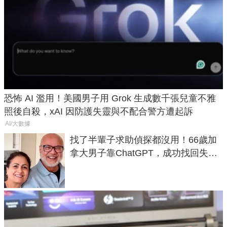
恐怖 AI 濫用！美國男子用 Grok 生成數千張兒童不雅
照後自殺，xAI 因防護失靈與不配合警方遭起訴
AI/大數據
找了半輩子求助偵探都沒用！66歲加
拿大男子靠ChatGPT，成功找回失散
50年家人