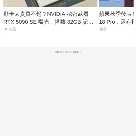
顯卡太貴買不起？NVIDIA 秘密武器
蘋果秋季發表會大
RTX 5090 SE 曝光，搭載 32GB 記憶
18 Pro，還
體
測一次看
3C新品
趨勢
ADVERTISEMENT