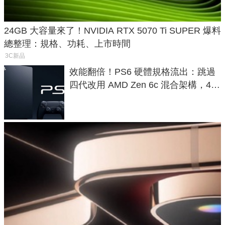
24GB 大容量來了！NVIDIA RTX 5070 Ti SUPER 爆料
總整理：規格、功耗、上市時間
3C新品
效能翻倍！PS6 硬體規格流出：跳過
四代改用 AMD Zen 6c 混合架構，4K
120fps 與全光追時代來臨