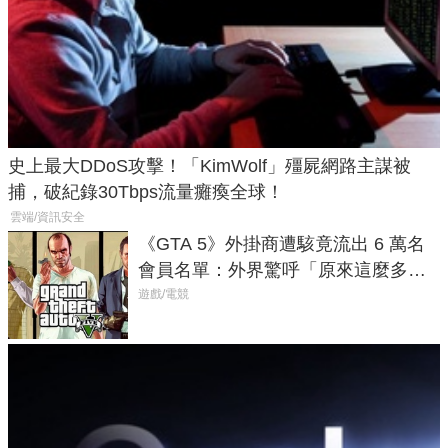
史上最大DDoS攻擊！「KimWolf」殭屍網路主謀被
捕，破紀錄30Tbps流量癱瘓全球！
雲端/資訊安全
《GTA 5》外掛商遭駭竟流出 6 萬名
會員名單：外界驚呼「原來這麼多人
在開掛！」
遊戲/電競