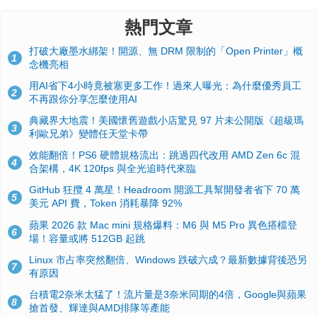
熱門文章
打破大廠墨水綁架！開源、無 DRM 限制的「Open Printer」概
1
念機亮相
用AI省下4小時竟被塞更多工作！過來人曝光：為什麼優秀員工
2
不再跟你分享怎麼使用AI
典藏界大地震！美國懷舊遊戲小店驚見 97 片未公開版《超級瑪
3
利歐兄弟》變體任天堂卡帶
效能翻倍！PS6 硬體規格流出：跳過四代改用 AMD Zen 6c 混
4
合架構，4K 120fps 與全光追時代來臨
GitHub 狂攬 4 萬星！Headroom 開源工具幫開發者省下 70 萬
5
美元 API 費，Token 消耗暴降 92%
蘋果 2026 款 Mac mini 規格爆料：M6 與 M5 Pro 異色搭檔登
6
場！容量或將 512GB 起跳
Linux 市占率突然翻倍、Windows 跌破六成？最新數據背後恐另
7
有原因
台積電2奈米太猛了！流片量是3奈米同期的4倍，Google與蘋果
8
搶首發、輝達與AMD排隊等產能