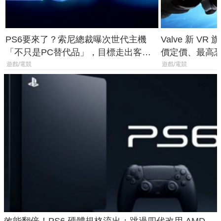
PS6要來了？索尼總裁曝次世代主機
Valve 新 VR 
「不只是PC替代品」，目標走出客
價定價、最高恐破
廳、進軍電競桌面
遊戲/電競
遊戲/電競