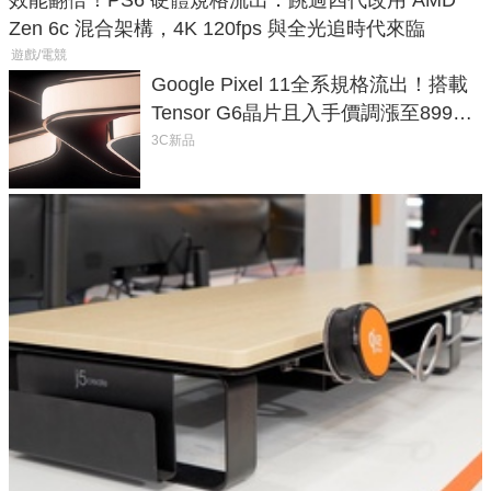
效能翻倍！PS6 硬體規格流出：跳過四代改用 AMD
Zen 6c 混合架構，4K 120fps 與全光追時代來臨
遊戲/電競
Google Pixel 11全系規格流出！搭載
Tensor G6晶片且入手價調漲至899美
元
3C新品