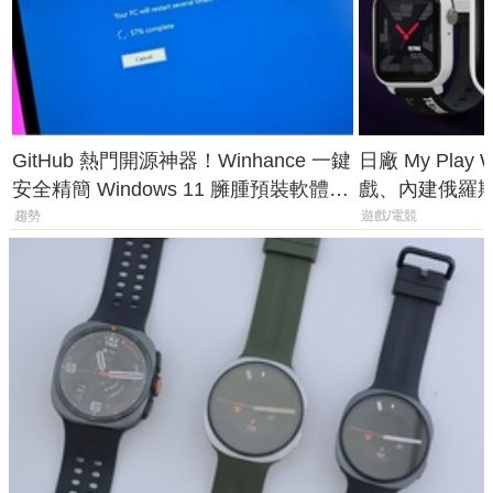
GitHub 熱門開源神器！Winhance 一鍵
日廠 My Play
安全精簡 Windows 11 臃腫預裝軟體與
戲、內建俄羅
後台追蹤
過竟然不能連
趨勢
遊戲/電競