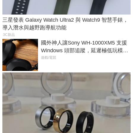
三星發表 Galaxy Watch Ultra2 與 Watch9 智慧手錶，
導入潛水與越野跑導航功能
3C新品
國外神人讓Sony WH-1000XM5 支援
Windows 頭部追蹤，延遲極低玩模擬
飛行超有感
遊戲/電競