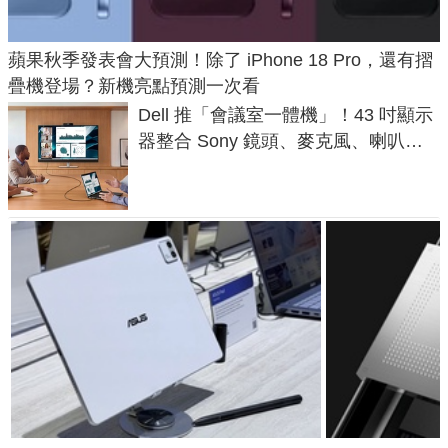
蘋果秋季發表會大預測！除了 iPhone 18 Pro，還有摺
疊機登場？新機亮點預測一次看
Dell 推「會議室一體機」！43 吋顯示
器整合 Sony 鏡頭、麥克風、喇叭，
一條 USB-C 就能開會