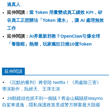
過真人
延伸閱讀：
當 Token 用量變成員工績效 KPI，矽
谷員工正想辦法「Token 灌水」，讓 AI 處理無效
工作
延伸閱讀：
AI界最新邪教？OpenClaw引爆全球
「養龍蝦」熱潮，玩家瘋狂日燒10億Token
延伸閱讀
《沉默的審判》將登陸 Netflix！《周處除三害》
導演新作，阮經天、王淨主演
29顆鏡頭也抓不到一個賊？舊金山竊賊搭Waymo
自駕車逃逸，隱私保護政策竟成警方辦案最大阻礙