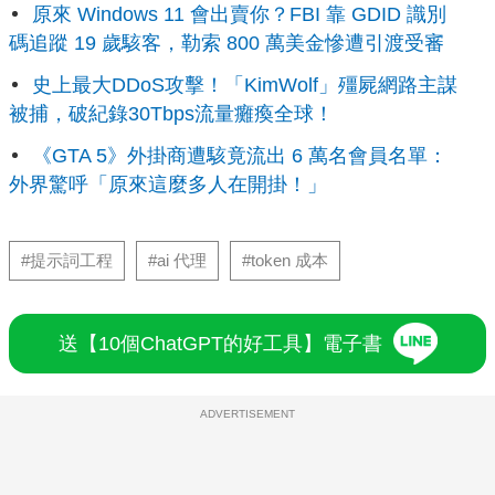
原來 Windows 11 會出賣你？FBI 靠 GDID 識別
碼追蹤 19 歲駭客，勒索 800 萬美金慘遭引渡受審
史上最大DDoS攻擊！「KimWolf」殭屍網路主謀
被捕，破紀錄30Tbps流量癱瘓全球！
《GTA 5》外掛商遭駭竟流出 6 萬名會員名單：
外界驚呼「原來這麼多人在開掛！」
#提示詞工程
#ai 代理
#token 成本
送【10個ChatGPT的好工具】電子書
ADVERTISEMENT