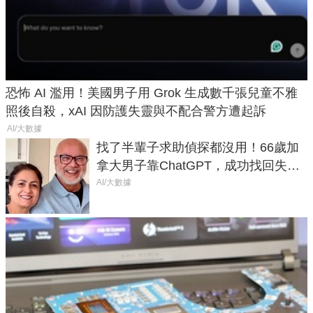
恐怖 AI 濫用！美國男子用 Grok 生成數千張兒童不雅
照後自殺，xAI 因防護失靈與不配合警方遭起訴
AI/大數據
找了半輩子求助偵探都沒用！66歲加
拿大男子靠ChatGPT，成功找回失散
50年家人
AI/大數據