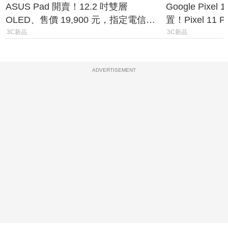
ASUS Pad 開賣！12.2 吋雙層
Google Pixe
OLED、售價 19,900 元，指定電信資
置！Pixel 11
費最低 0 元入手
1.6%
3C新品
3C新品
ADVERTISEMENT