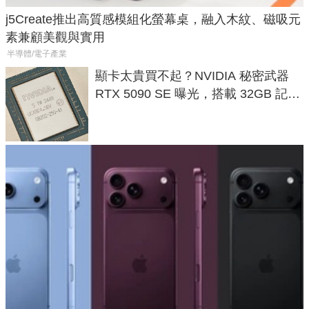
j5Create推出高質感模組化螢幕桌，融入木紋、磁吸元
素兼顧美觀與實用
半導體/電子產業
顯卡太貴買不起？NVIDIA 秘密武器
RTX 5090 SE 曝光，搭載 32GB 記憶
體