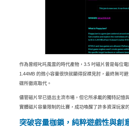
作為曾經叱吒風雲的時代產物，3.5 吋磁片曾是每
1.44MB 的微小容量很快就顯得捉襟見肘，最終無可避
碟所徹底取代。
儘管磁片早已退出主流市場，但它所承載的獨特記憶
實體磁片容量限制的比賽，成功喚醒了許多資深玩家
突破容量枷鎖，純粹遊戲性與創