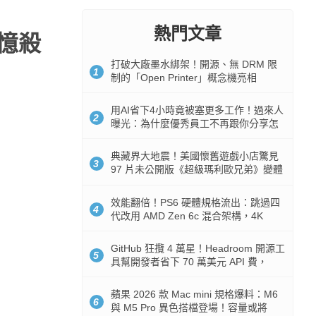
熱門文章
回憶殺
打破大廠墨水綁架！開源、無 DRM 限
1
制的「Open Printer」概念機亮相
用AI省下4小時竟被塞更多工作！過來人
2
曝光：為什麼優秀員工不再跟你分享怎
麼使用AI
典藏界大地震！美國懷舊遊戲小店驚見
3
97 片未公開版《超級瑪利歐兄弟》變體
任天堂卡帶
效能翻倍！PS6 硬體規格流出：跳過四
4
代改用 AMD Zen 6c 混合架構，4K
120fps 與全光追時代來臨
GitHub 狂攬 4 萬星！Headroom 開源工
5
具幫開發者省下 70 萬美元 API 費，
Token 消耗暴降 92%
蘋果 2026 款 Mac mini 規格爆料：M6
6
與 M5 Pro 異色搭檔登場！容量或將