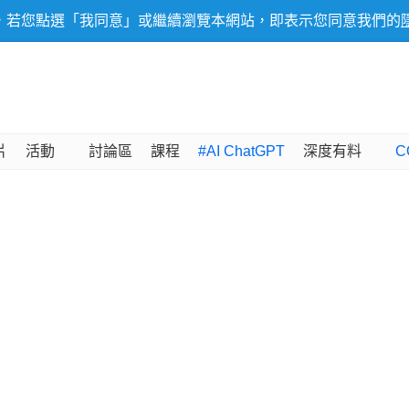
，若您點選「我同意」或繼續瀏覽本網站，即表示您同意我們的
片
活動
討論區
課程
#AI ChatGPT
深度有料
C