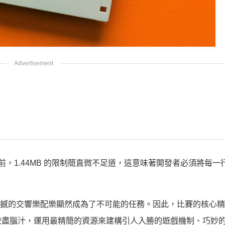
大作面前，1.44MB 的限制簡直微不足道，這意味著開發者必須將每
和震撼的交響樂配樂顯然成為了不可能的任務。因此，比賽的核心
絞盡腦汁，運用最精簡的資源來建構引人入勝的遊戲機制、巧妙