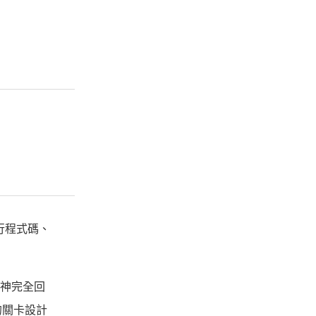
一行程式碼、
精神完全回
的關卡設計