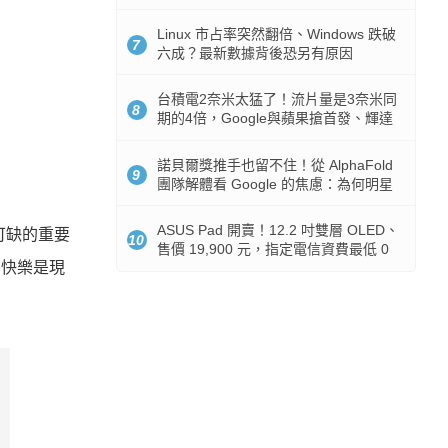
512GB 起跳
Linux 市占率突然翻倍、Windows 跌破
7
六成？最新數據背後恐另有原因
台積電2奈米太猛了！流片量是3奈米同
8
期的4倍，Google與蘋果搶首發、輝達
與AMD排隊等產能
諾貝爾獎推手也留不住！從 AlphaFold
9
團隊解體看 Google 的焦慮：為何明星
實驗室要為 Gemini 讓路？
ASUS Pad 開賣！12.2 吋雙層 OLED、
可缺的重要
10
售價 19,900 元，指定電信資費最低 0
的快樂是現
元入手