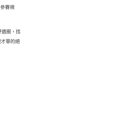
合參賽規
舒適圈，找
現才華的絕