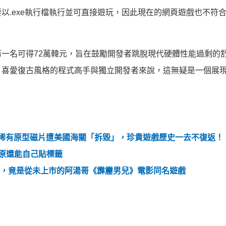
以.exe執行檔執行並可直接遊玩，因此現在的網頁遊戲也不符
一名可得72萬韓元，旨在鼓勵開發者跳脫現代硬體性能過剩的
、喜愛復古風格的程式高手與獨立開發者來說，這無疑是一個展
》超稀有原型磁片遭美國海關「拆毀」，珍貴遊戲歷史一去不復返！
還原還能自己貼標籤
復原，竟是從未上市的阿湯哥《霹靂男兒》電影同名遊戲