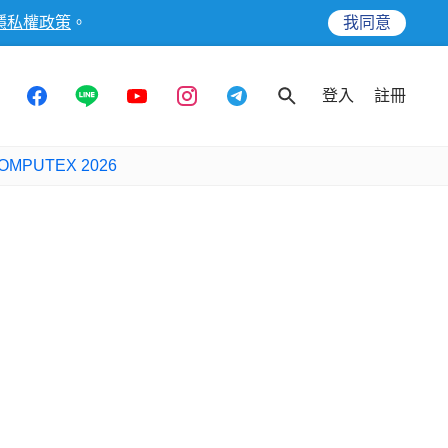
隱私權政策
。
我同意
登入
註冊
OMPUTEX 2026