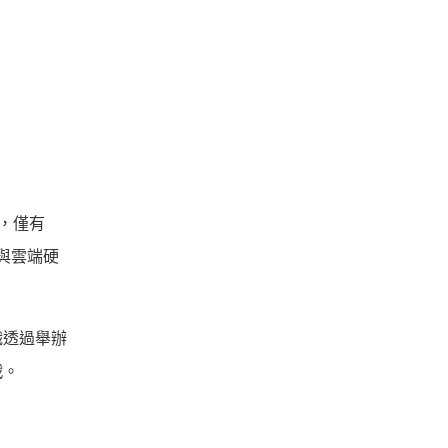
，僅有
碟與雲端硬
織透過舉辦
戰。