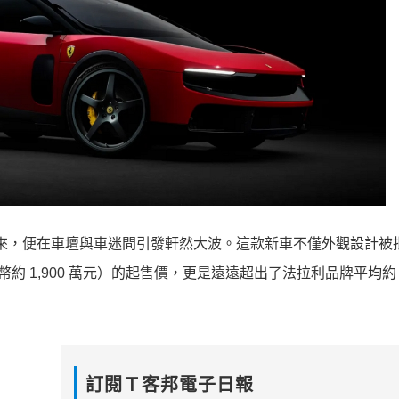
式發表以來，便在車壇與車迷間引發軒然大波。這款新車不僅外觀設計
約 1,900 萬元）的起售價，更是遠遠超出了法拉利品牌平均約 
訂閱Ｔ客邦電子日報