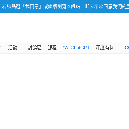
，若您點選「我同意」或繼續瀏覽本網站，即表示您同意我們的
片
活動
討論區
課程
#AI ChatGPT
深度有料
C