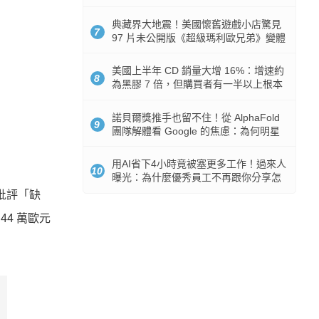
512GB 起跳
典藏界大地震！美國懷舊遊戲小店驚見
7
97 片未公開版《超級瑪利歐兄弟》變體
任天堂卡帶
美國上半年 CD 銷量大增 16%：增速約
8
為黑膠 7 倍，但購買者有一半以上根本
沒有播放器
諾貝爾獎推手也留不住！從 AlphaFold
9
團隊解體看 Google 的焦慮：為何明星
實驗室要為 Gemini 讓路？
用AI省下4小時竟被塞更多工作！過來人
10
曝光：為什麼優秀員工不再跟你分享怎
麼使用AI
被批評「缺
44 萬歐元