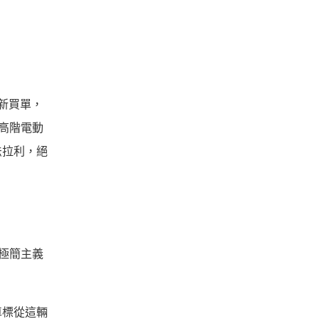
創新買單，
高階電動
法拉利，絕
了極簡主義
車標從這輛