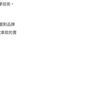
擎技術。
理層對品牌
電車款的賣