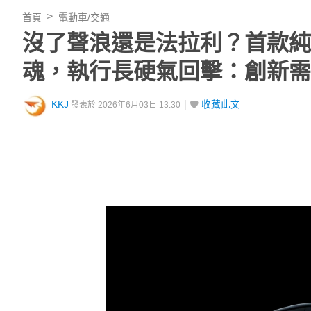
首頁
電動車/交通
沒了聲浪還是法拉利？首款純電超跑
魂，執行長硬氣回擊：創新需
KKJ
收藏此文
發表於 2026年6月03日 13:30