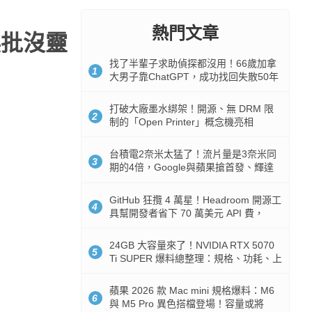
熱門文章
挨批沒靈
找了半輩子求助偵探都沒用！66歲加拿
1
大男子靠ChatGPT，成功找回失散50年
家人
打破大廠墨水綁架！開源、無 DRM 限
2
制的「Open Printer」概念機亮相
台積電2奈米太猛了！流片量是3奈米同
3
期的4倍，Google與蘋果搶首發、輝達
與AMD排隊等產能
GitHub 狂攬 4 萬星！Headroom 開源工
4
具幫開發者省下 70 萬美元 API 費，
Token 消耗暴降 92%
24GB 大容量來了！NVIDIA RTX 5070
5
Ti SUPER 爆料總整理：規格、功耗、上
市時間
蘋果 2026 款 Mac mini 規格爆料：M6
6
與 M5 Pro 異色搭檔登場！容量或將