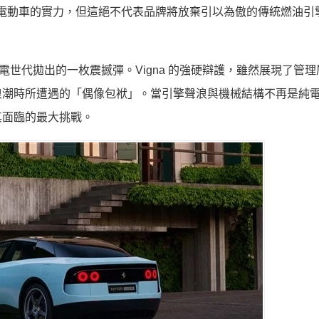
頂級電動車的實力，但這絕不代表品牌將放棄引以為傲的傳統燃油引
純電世代拋出的一枚震撼彈。Vigna 的強硬辯護，雖然展現了管
浪潮時所遭遇的「偶像包袱」。當引擎聲浪與機械結構不再是純
其面臨的最大挑戰。