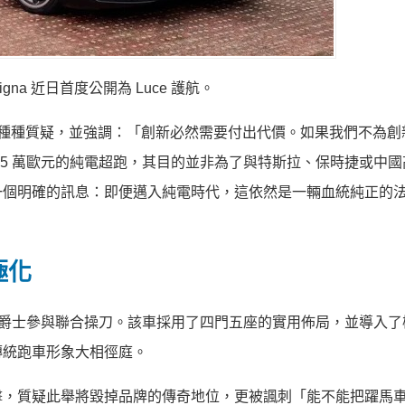
gna 近日首度公開為 Luce 護航。
 造型的種種質疑，並強調：「創新必然需要付出代價。如果我們不為
55 萬歐元的純電超跑，其目的並非為了與特斯拉、保時捷或中國
一個明確的訊息：即便邁入純電時代，這依然是一輛血統純正的
極化
 Ive 爵士參與聯合操刀。該車採用了四門五座的實用佈局，並導入
傳統跑車形象大相徑庭。
擊，質疑此舉將毀掉品牌的傳奇地位，更被諷刺「能不能把躍馬