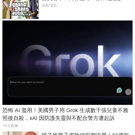
在開掛！」
遊戲/電競
恐怖 AI 濫用！美國男子用 Grok 生成數千張兒童不雅
照後自殺，xAI 因防護失靈與不配合警方遭起訴
AI/大數據