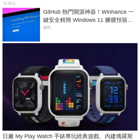
3C新品
GitHub 熱門開源神器！Winhance 一
鍵安全精簡 Windows 11 臃腫預裝軟
體與後台追蹤
趨勢
日廠 My Play Watch 手錶專玩經典遊戲、內建俄羅斯