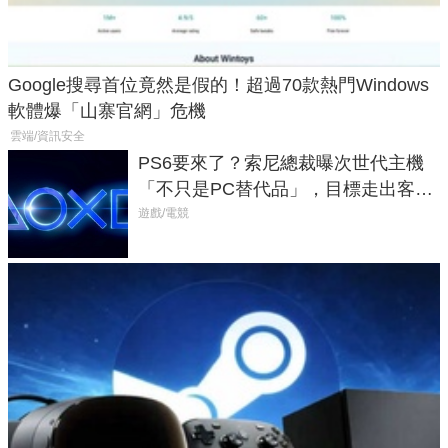
Google搜尋首位竟然是假的！超過70款熱門Windows
軟體爆「山寨官網」危機
雲端/資訊安全
PS6要來了？索尼總裁曝次世代主機
「不只是PC替代品」，目標走出客
廳、進軍電競桌面
遊戲/電競