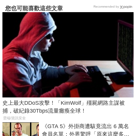
Recommended by
您也可能喜歡這些文章
史上最大DDoS攻擊！「KimWolf」殭屍網路主謀被
捕，破紀錄30Tbps流量癱瘓全球！
雲端/資訊安全
《GTA 5》外掛商遭駭竟流出 6 萬名
會員名單：外界驚呼「原來這麼多人