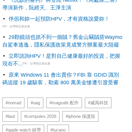
導演新作，阮經天、王淨主演
伴侶和妳一起預防HPV，才有資格說愛妳！
PR・台灣癌症基金會
29顆鏡頭也抓不到一個賊？舊金山竊賊搭Waymo
自駕車逃逸，隱私保護政策竟成警方辦案最大阻礙
立即諮詢HPV！是對自己健康最好的投資，把握
現在不...
PR・台灣癌症基金會
原來 Windows 11 會出賣你？FBI 靠 GDID 識別
碼追蹤 19 歲駭客，勒索 800 萬美金慘遭引渡受審
#nomad
#uag
#magsafe 配件
#威禹科技
#laut
#computex 2026
#iphone 保護殼
#apple watch 錶帶
#tucano