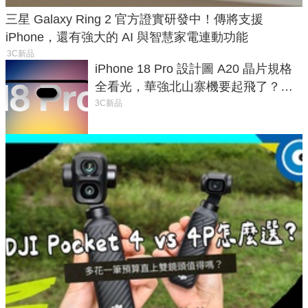
三星 Galaxy Ring 2 官方證實研發中！傳將支援
iPhone，還有強大的 AI 與智慧家電連動功能
3C新品
iPhone 18 Pro 設計圖 A20 晶片規格
全看光，華強北山寨機要起飛了？專
家曝山寨機無法復刻兩大關鍵
3C新品