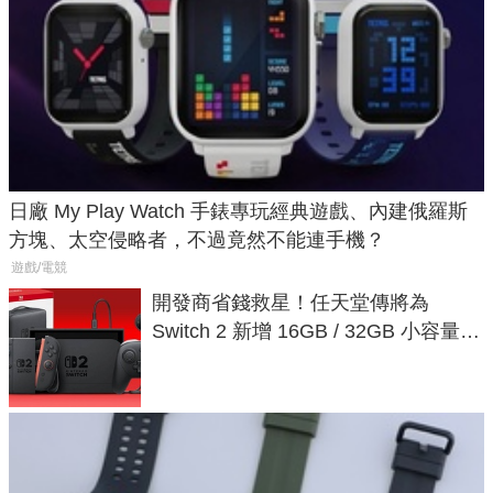
日廠 My Play Watch 手錶專玩經典遊戲、內建俄羅斯
方塊、太空侵略者，不過竟然不能連手機？
遊戲/電競
開發商省錢救星！任天堂傳將為
Switch 2 新增 16GB / 32GB 小容量遊
戲卡的選擇