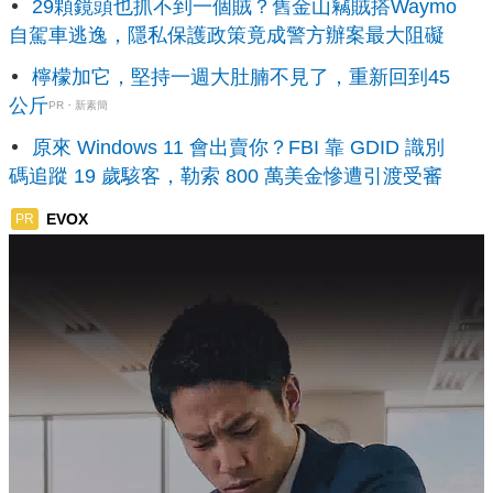
29顆鏡頭也抓不到一個賊？舊金山竊賊搭Waymo
自駕車逃逸，隱私保護政策竟成警方辦案最大阻礙
檸檬加它，堅持一週大肚腩不見了，重新回到45
公斤
PR・新素簡
原來 Windows 11 會出賣你？FBI 靠 GDID 識別
碼追蹤 19 歲駭客，勒索 800 萬美金慘遭引渡受審
EVOX
PR