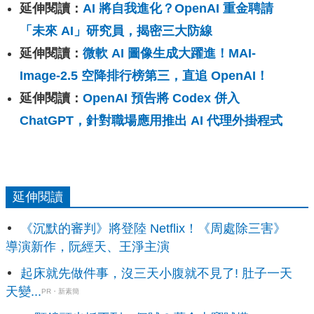
延伸閱讀：
AI 將自我進化？OpenAI 重金聘請
「未來 AI」研究員，揭密三大防線
延伸閱讀：
微軟 AI 圖像生成大躍進！MAI-
Image-2.5 空降排行榜第三，直追 OpenAI！
延伸閱讀：
OpenAI 預告將 Codex 併入
ChatGPT，針對職場應用推出 AI 代理外掛程式
延伸閱讀
《沉默的審判》將登陸 Netflix！《周處除三害》
導演新作，阮經天、王淨主演
起床就先做件事，沒三天小腹就不見了! 肚子一天
天變...
PR・新素簡