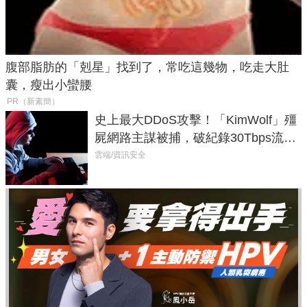
腹部脂肪的「剋星」找到了，常吃這幾物，吃走大肚
囊，瘦出小蠻腰
PR（新素簡）
史上最大DDoS攻擊！「KimWolf」殭
屍網路主謀被捕，破紀錄30Tbps流量
癱瘓全球！
雲端/資訊安全