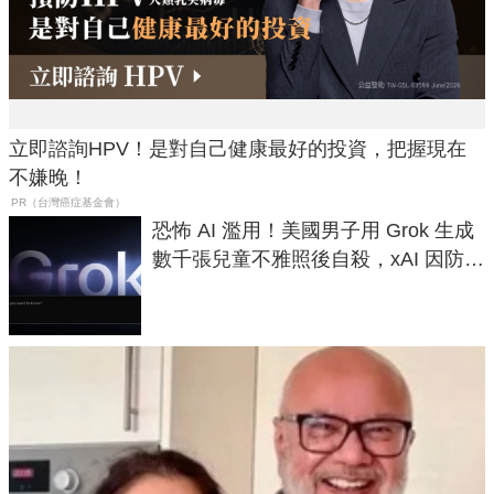
立即諮詢HPV！是對自己健康最好的投資，把握現在
不嫌晚！
PR（台灣癌症基金會）
恐怖 AI 濫用！美國男子用 Grok 生成
數千張兒童不雅照後自殺，xAI 因防護
失靈與不配合警方遭起訴