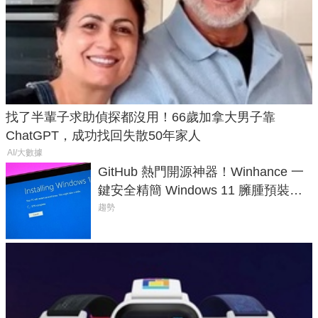
找了半輩子求助偵探都沒用！66歲加拿大男子靠
ChatGPT，成功找回失散50年家人
AI/大數據
GitHub 熱門開源神器！Winhance 一
鍵安全精簡 Windows 11 臃腫預裝軟
體與後台追蹤
趨勢