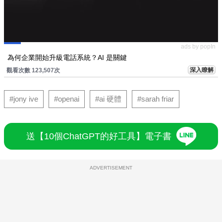
ads by popIn
為何企業開始升級電話系統？AI 是關鍵
深入瞭解
觀看次數 123,507次
#jony ive
#openai
#ai 硬體
#sarah friar
送【10個ChatGPT的好工具】電子書
ADVERTISEMENT