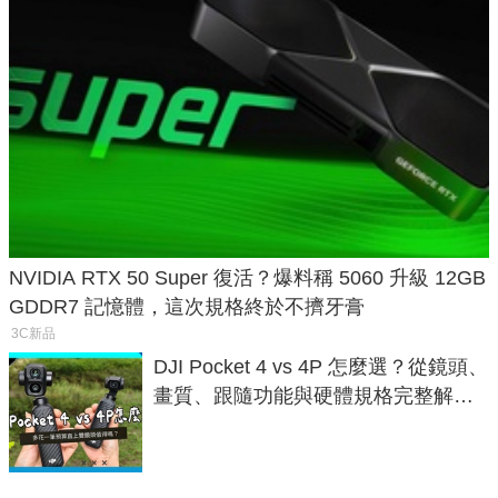
NVIDIA RTX 50 Super 復活？爆料稱 5060 升級 12GB
GDDR7 記憶體，這次規格終於不擠牙膏
3C新品
DJI Pocket 4 vs 4P 怎麼選？從鏡頭、
畫質、跟隨功能與硬體規格完整解
析，一次看懂兩台差異