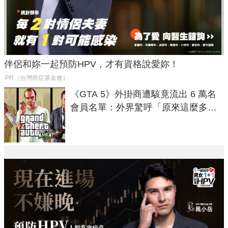
伴侶和妳一起預防HPV，才有資格說愛妳！
PR（台灣癌症基金會）
《GTA 5》外掛商遭駭竟流出 6 萬名
會員名單：外界驚呼「原來這麼多人
在開掛！」