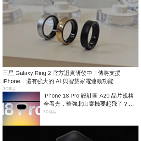
三星 Galaxy Ring 2 官方證實研發中！傳將支援
iPhone，還有強大的 AI 與智慧家電連動功能
3C新品
iPhone 18 Pro 設計圖 A20 晶片規格
全看光，華強北山寨機要起飛了？專
家曝山寨機無法復刻兩大關鍵
3C新品