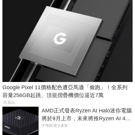
Google Pixel 11價格配色遭亞馬遜「偷跑」！全系列
容量256GB起跳、頂規摺疊機價位逼近7萬
3C新品
AMD正式發表Ryzen AI Halo迷你電腦
將於9月上市，未來將推Ryzen AI 400
Max系列處理器與對應升級版
半導體/電子產業