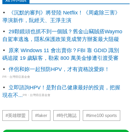
《沉默的審判》將登陸 Netflix！《周處除三害》
導演新作，阮經天、王淨主演
29顆鏡頭也抓不到一個賊？舊金山竊賊搭Waymo
自駕車逃逸，隱私保護政策竟成警方辦案最大阻礙
原來 Windows 11 會出賣你？FBI 靠 GDID 識別
碼追蹤 19 歲駭客，勒索 800 萬美金慘遭引渡受審
伴侶和妳一起預防HPV，才有資格說愛妳！
PR・台灣癌症基金會
立即諮詢HPV！是對自己健康最好的投資，把握
現在不...
PR・台灣癌症基金會
#英雄聯盟
#faker
#時代雜誌
#time100 sports