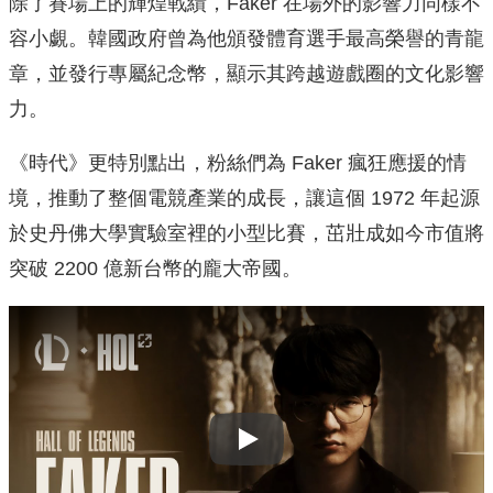
除了賽場上的輝煌戰績，Faker 在場外的影響力同樣不
容小覷。韓國政府曾為他頒發體育選手最高榮譽的青龍
章，並發行專屬紀念幣，顯示其跨越遊戲圈的文化影響
力。
《時代》更特別點出，粉絲們為 Faker 瘋狂應援的情
境，推動了整個電競產業的成長，讓這個 1972 年起源
於史丹佛大學實驗室裡的小型比賽，茁壯成如今市值將
突破 2200 億新台幣的龐大帝國。
Play