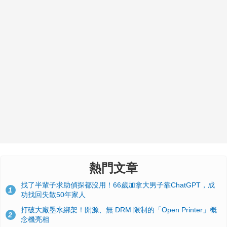
熱門文章
找了半輩子求助偵探都沒用！66歲加拿大男子靠ChatGPT，成
1
功找回失散50年家人
打破大廠墨水綁架！開源、無 DRM 限制的「Open Printer」概
2
念機亮相