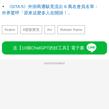
《GTA 5》外掛商遭駭竟流出 6 萬名會員名單：
外界驚呼「原來這麼多人在開掛！」
#valve
#虛擬實境
#vr
#steam frame
送【10個ChatGPT的好工具】電子書
ADVERTISEMENT