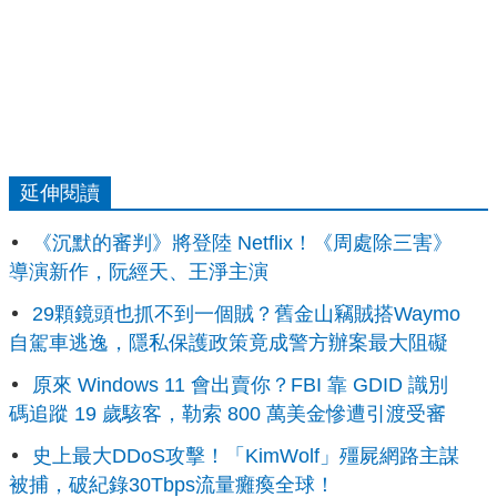
延伸閱讀
《沉默的審判》將登陸 Netflix！《周處除三害》
導演新作，阮經天、王淨主演
29顆鏡頭也抓不到一個賊？舊金山竊賊搭Waymo
自駕車逃逸，隱私保護政策竟成警方辦案最大阻礙
原來 Windows 11 會出賣你？FBI 靠 GDID 識別
碼追蹤 19 歲駭客，勒索 800 萬美金慘遭引渡受審
史上最大DDoS攻擊！「KimWolf」殭屍網路主謀
被捕，破紀錄30Tbps流量癱瘓全球！