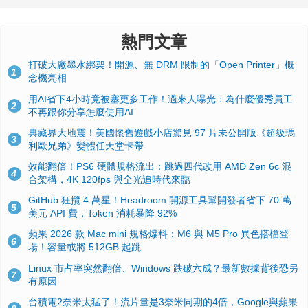
熱門文章
打破大廠墨水綁架！開源、無 DRM 限制的「Open Printer」概
1
念機亮相
用AI省下4小時竟被塞更多工作！過來人曝光：為什麼優秀員工
2
不再跟你分享怎麼使用AI
典藏界大地震！美國懷舊遊戲小店驚見 97 片未公開版《超級瑪
3
利歐兄弟》變體任天堂卡帶
效能翻倍！PS6 硬體規格流出：跳過四代改用 AMD Zen 6c 混
4
合架構，4K 120fps 與全光追時代來臨
GitHub 狂攬 4 萬星！Headroom 開源工具幫開發者省下 70 萬
5
美元 API 費，Token 消耗暴降 92%
蘋果 2026 款 Mac mini 規格爆料：M6 與 M5 Pro 異色搭檔登
6
場！容量或將 512GB 起跳
Linux 市占率突然翻倍、Windows 跌破六成？最新數據背後恐另
7
有原因
台積電2奈米太猛了！流片量是3奈米同期的4倍，Google與蘋果