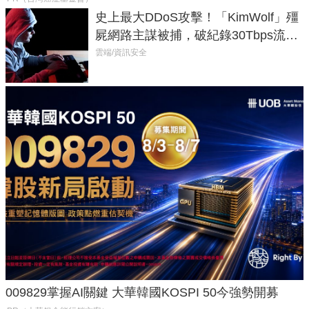
史上最大DDoS攻擊！「KimWolf」殭
屍網路主謀被捕，破紀錄30Tbps流量
癱瘓全球！
雲端/資訊安全
009829掌握AI關鍵 大華韓國KOSPI 50今強勢開募