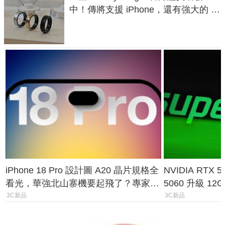
中！傳將支援 iPhone，還有強大的 AI
與智慧家電連動功能
iPhone 18 Pro 設計圖 A20 晶片規格全
NVIDIA RTX
看光，華強北山寨機要起飛了？專家曝
5060 升級 1
山寨機無法復刻兩大關鍵
次規格終於不
3C新品
3C新品