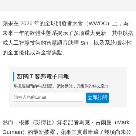
蘋果在 2026 年的全球開發者大會（WWDC）上，為
未來一年的軟體生態系揭示了多項重大更新，其中以搭
載人工智慧技術的智慧語音助理 Siri，以及系統穩定性
的全面優化成為全場焦點。
訂閱Ｔ客邦電子日報
掌握最熱門的科技話題、網路動態，升級你的科技原力！
立即訂閱
然而，根據《彭博社》知名記者馬克・古爾曼（Mark
Gurman）的最新披露，蘋果其實還暗藏了幾項尚未公