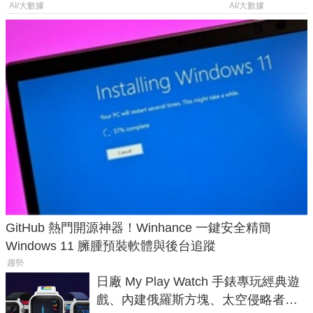
年家人
AI/大數據
AI/大數據
GitHub 熱門開源神器！Winhance 一鍵安全精簡
Windows 11 臃腫預裝軟體與後台追蹤
趨勢
日廠 My Play Watch 手錶專玩經典遊
戲、內建俄羅斯方塊、太空侵略者，