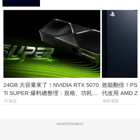
24GB 大容量來了！NVIDIA RTX 5070
效能翻倍！PS
Ti SUPER 爆料總整理：規格、功耗、
代改用 AMD Z
上市時間
120fps 與全
3C新品
遊戲/電競
ADVERTISEMENT