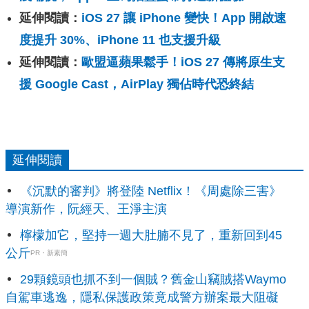
延伸閱讀：
iOS 27 讓 iPhone 變快！App 開啟速
度提升 30%、iPhone 11 也支援升級
延伸閱讀：
歐盟逼蘋果鬆手！iOS 27 傳將原生支
援 Google Cast，AirPlay 獨佔時代恐終結
延伸閱讀
《沉默的審判》將登陸 Netflix！《周處除三害》
導演新作，阮經天、王淨主演
檸檬加它，堅持一週大肚腩不見了，重新回到45
公斤
PR・新素簡
29顆鏡頭也抓不到一個賊？舊金山竊賊搭Waymo
自駕車逃逸，隱私保護政策竟成警方辦案最大阻礙