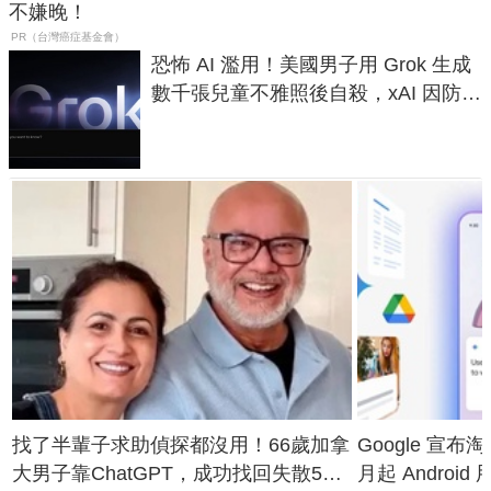
不嫌晚！
PR（台灣癌症基金會）
恐怖 AI 濫用！美國男子用 Grok 生成
數千張兒童不雅照後自殺，xAI 因防護
失靈與不配合警方遭起訴
找了半輩子求助偵探都沒用！66歲加拿
Google 宣布淘汰 
大男子靠ChatGPT，成功找回失散50
月起 Android