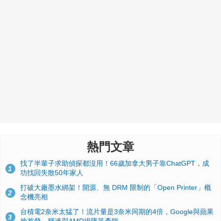
熱門文章
找了半輩子求助偵探都沒用！66歲加拿大男子靠ChatGPT，成
1
功找回失散50年家人
打破大廠墨水綁架！開源、無 DRM 限制的「Open Printer」概
2
念機亮相
台積電2奈米太猛了！流片量是3奈米同期的4倍，Google與蘋果
3