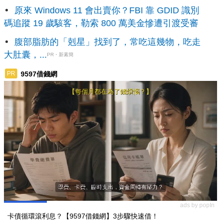
原來 Windows 11 會出賣你？FBI 靠 GDID 識別
碼追蹤 19 歲駭客，勒索 800 萬美金慘遭引渡受審
腹部脂肪的「剋星」找到了，常吃這幾物，吃走
大肚囊，...
PR・新素簡
9597借錢網
PR
ads by popIn
卡債循環滾利息？【9597借錢網】3步驟快速借！