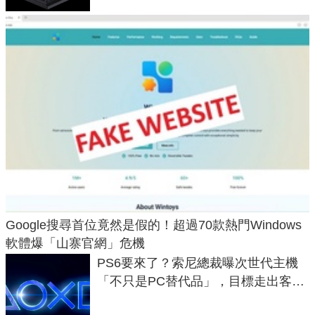
Google搜尋首位竟然是假的！超過70款熱門Windows
軟體爆「山寨官網」危機
PS6要來了？索尼總裁曝次世代主機
「不只是PC替代品」，目標走出客
廳、進軍電競桌面