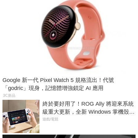
Google 新一代 Pixel Watch 5 規格流出！代號
「godric」現身，記憶體增強鎖定 AI 應用
3C新品
終於要好用了！ROG Ally 將迎來系統
級重大更新，全新 Windows 掌機殼模
式讓操作就像 Xbox 一樣順暢
遊戲/電競