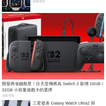
不過竟然不能連手機？
遊戲/電競
開發商省錢救星！任天堂傳將為 Switch 2 新增 16GB /
32GB 小容量遊戲卡的選擇
遊戲/電競
三星發表 Galaxy Watch Ultra2 與