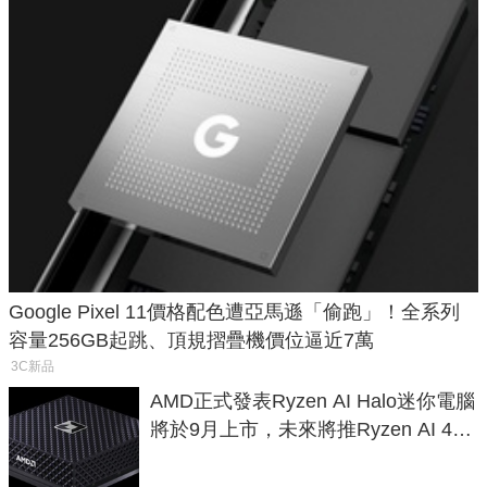
Google Pixel 11價格配色遭亞馬遜「偷跑」！全系列
容量256GB起跳、頂規摺疊機價位逼近7萬
3C新品
AMD正式發表Ryzen AI Halo迷你電腦
將於9月上市，未來將推Ryzen AI 400
Max系列處理器與對應升級版