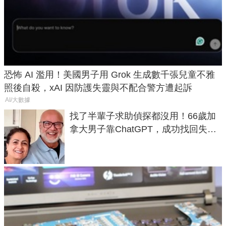
恐怖 AI 濫用！美國男子用 Grok 生成數千張兒童不雅
照後自殺，xAI 因防護失靈與不配合警方遭起訴
AI/大數據
找了半輩子求助偵探都沒用！66歲加
拿大男子靠ChatGPT，成功找回失散
50年家人