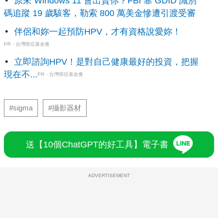
原來 Windows 11 會出賣你？FBI 靠 GDID 識別
碼追蹤 19 歲駭客，勒索 800 萬美金慘遭引渡受審
伴侶和妳一起預防HPV，才有資格說愛妳！
PR・台灣癌症基金會
立即諮詢HPV！是對自己健康最好的投資，把握
現在不...
PR・台灣癌症基金會
#sigma
#攝影器材
送【10個ChatGPT的好工具】電子書
ADVERTISEMENT