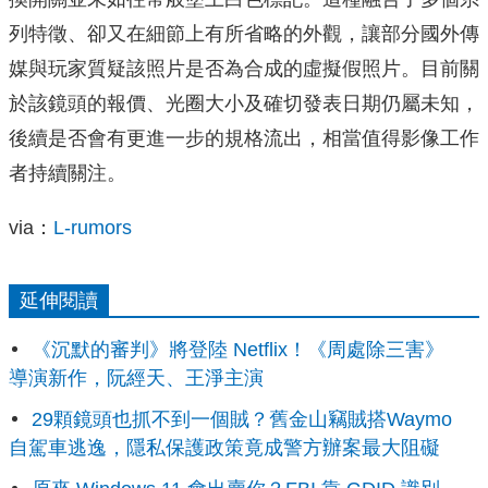
列特徵、卻又在細節上有所省略的外觀，讓部分國外傳
媒與玩家質疑該照片是否為合成的虛擬假照片。目前關
於該鏡頭的報價、光圈大小及確切發表日期仍屬未知，
後續是否會有更進一步的規格流出，相當值得影像工作
者持續關注。
via：
L-rumors
延伸閱讀
《沉默的審判》將登陸 Netflix！《周處除三害》
導演新作，阮經天、王淨主演
29顆鏡頭也抓不到一個賊？舊金山竊賊搭Waymo
自駕車逃逸，隱私保護政策竟成警方辦案最大阻礙