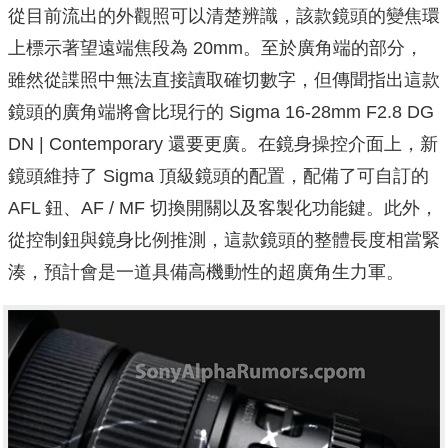
從目前流出的外觀照可以清楚辨識，該款鏡頭的變焦環
上標示著望遠端焦段為 20mm。至於廣角端的部分，
雖然從諜照中無法直接讀取確切數字，但傳聞指出這款
鏡頭的廣角端將會比現行的 Sigma 16-28mm F2.8 DG
DN | Contemporary 還要更廣。在鏡身操控介面上，新
鏡頭維持了 Sigma 頂級鏡頭的配置，配備了可自訂的
AFL 鈕、AF / MF 切換開關以及客製化功能鍵。此外，
從控制鈕與鏡身比例推測，這款鏡頭的整體長度相當緊
湊，預計會是一道具備高機動性的超廣角生力軍。