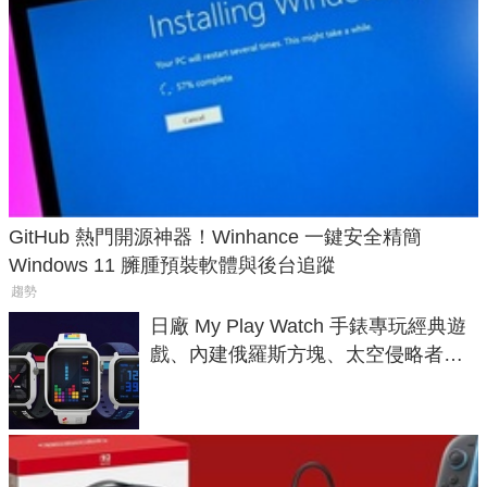
GitHub 熱門開源神器！Winhance 一鍵安全精簡
Windows 11 臃腫預裝軟體與後台追蹤
趨勢
日廠 My Play Watch 手錶專玩經典遊
戲、內建俄羅斯方塊、太空侵略者，
不過竟然不能連手機？