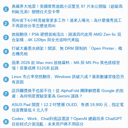
典藏界大地震！美國懷舊遊戲小店驚見 97 片未公開版《超級瑪
1
利歐兄弟》變體任天堂卡帶
用AI省下4小時竟被塞更多工作！過來人曝光：為什麼優秀員工
2
不再跟你分享怎麼使用AI
效能翻倍！PS6 硬體規格流出：跳過四代改用 AMD Zen 6c 混
3
合架構，4K 120fps 與全光追時代來臨
打破大廠墨水綁架！開源、無 DRM 限制的「Open Printer」概
4
念機亮相
蘋果 2026 款 Mac mini 規格爆料：M6 與 M5 Pro 異色搭檔登
5
場！容量或將 512GB 起跳
Linux 市占率突然翻倍、Windows 跌破六成？最新數據背後恐另
6
有原因
諾貝爾獎推手也留不住！從 AlphaFold 團隊解體看 Google 的焦
7
慮：為何明星實驗室要為 Gemini 讓路？
ASUS Pad 開賣！12.2 吋雙層 OLED、售價 19,900 元，指定電
8
信資費最低 0 元入手
Codex、Work、Chat到底該選誰？OpenAI 總裁坦承 ChatGPT
9
目前程式介面混亂：未來用戶將不用區分