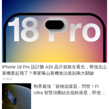
iPhone 18 Pro 設計圖 A20 晶片規格全看光，華強北山
寨機要起飛了？專家曝山寨機無法復刻兩大關鍵
3C新品
狗界最強「寵物追蹤器」問世！Fi
Ultra 智慧項圈結合低軌衛星，即使在
密林山谷也能精準找回愛犬