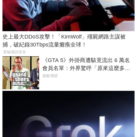
史上最大DDoS攻擊！「KimWolf」殭屍網路主謀被
捕，破紀錄30Tbps流量癱瘓全球！
雲端/資訊安全
《GTA 5》外掛商遭駭竟流出 6 萬名
會員名單：外界驚呼「原來這麼多人
在開掛！」
遊戲/電競