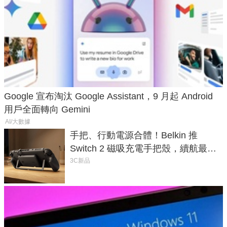
Google 宣布淘汰 Google Assistant，9 月起 Android
用戶全面轉向 Gemini
AI/大數據
手把、行動電源合體！Belkin 推
Switch 2 磁吸充電手把殼，續航最高
延長 1.5 倍
3C新品