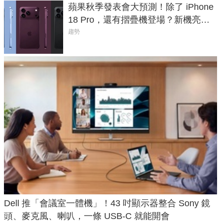
蘋果秋季發表會大預測！除了 iPhone
18 Pro，還有摺疊機登場？新機亮點
預測一次看
趨勢
Dell 推「會議室一體機」！43 吋顯示器整合 Sony 鏡
頭、麥克風、喇叭，一條 USB-C 就能開會