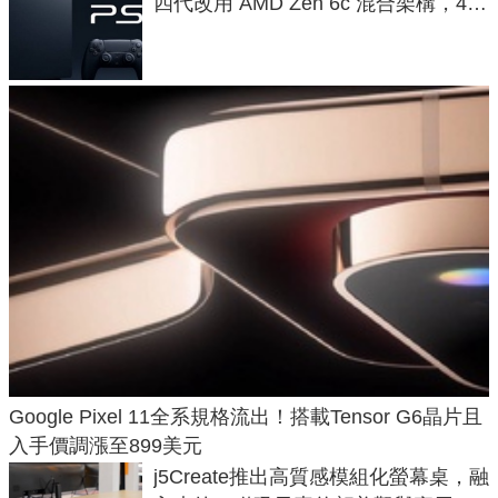
四代改用 AMD Zen 6c 混合架構，4K
120fps 與全光追時代來臨
Google Pixel 11全系規格流出！搭載Tensor G6晶片且
入手價調漲至899美元
j5Create推出高質感模組化螢幕桌，融