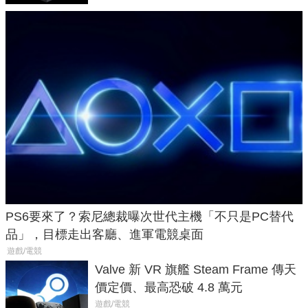
PS6要來了？索尼總裁曝次世代主機「不只是PC替代
品」，目標走出客廳、進軍電競桌面
遊戲/電競
Valve 新 VR 旗艦 Steam Frame 傳天
價定價、最高恐破 4.8 萬元
遊戲/電競