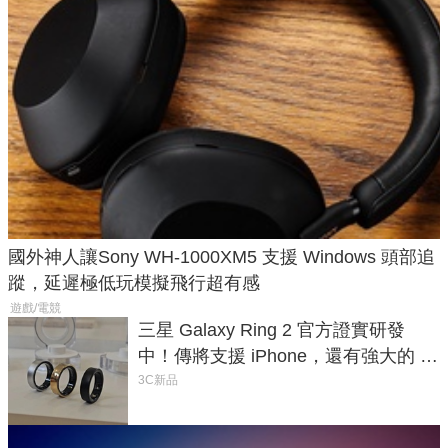
國外神人讓Sony WH-1000XM5 支援 Windows 頭部追
蹤，延遲極低玩模擬飛行超有感
遊戲/電競
三星 Galaxy Ring 2 官方證實研發
中！傳將支援 iPhone，還有強大的 AI
與智慧家電連動功能
3C新品