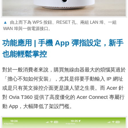
▲
由上而下為 WPS 按鈕、RESET 孔、兩組 LAN 埠、一組
WAN 埠與一個電源接口。
功能應用 | 手機 App 彈指設定，新手
也能輕鬆掌控
對於一般消費者來說，購買無線由器最大的煩惱莫過於
「擔心不知如何安裝」，尤其是得要手動輸入 IP 網址
或是只有英文操控介面更是讓人望之生畏。而 Acer 針
對 Ovia T360 提供了高度優化的 Acer Connect 專屬行
動 App，大幅降低了架設門檻。