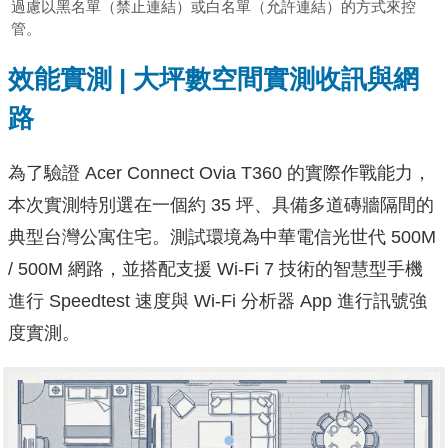
過慮以黑名單（禁止連結）或白名單（允許連結）的方式來控
管。
效能實測 | 大坪數空間實測收訊與網
路
為了驗證 Acer Connect Ovia T360 的實際作戰能力，
本次實測特別選在一個約 35 坪、具備多道磚牆隔間的
典型台灣公寓住宅。測試環境為中華電信光世代 500M
/ 500M 網路，並搭配支援 Wi-Fi 7 技術的智慧型手機
進行 Speedtest 速度與 Wi-Fi 分析器 App 進行訊號強
度實測。