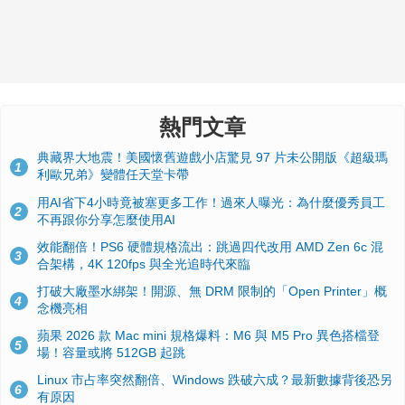
熱門文章
典藏界大地震！美國懷舊遊戲小店驚見 97 片未公開版《超級瑪
1
利歐兄弟》變體任天堂卡帶
用AI省下4小時竟被塞更多工作！過來人曝光：為什麼優秀員工
2
不再跟你分享怎麼使用AI
效能翻倍！PS6 硬體規格流出：跳過四代改用 AMD Zen 6c 混
3
合架構，4K 120fps 與全光追時代來臨
打破大廠墨水綁架！開源、無 DRM 限制的「Open Printer」概
4
念機亮相
蘋果 2026 款 Mac mini 規格爆料：M6 與 M5 Pro 異色搭檔登
5
場！容量或將 512GB 起跳
Linux 市占率突然翻倍、Windows 跌破六成？最新數據背後恐另
6
有原因