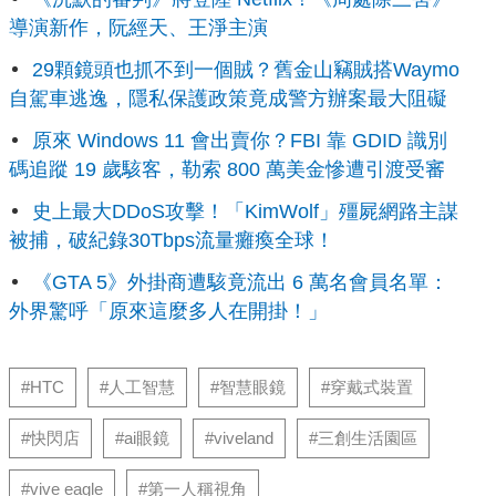
導演新作，阮經天、王淨主演
29顆鏡頭也抓不到一個賊？舊金山竊賊搭Waymo
自駕車逃逸，隱私保護政策竟成警方辦案最大阻礙
原來 Windows 11 會出賣你？FBI 靠 GDID 識別
碼追蹤 19 歲駭客，勒索 800 萬美金慘遭引渡受審
史上最大DDoS攻擊！「KimWolf」殭屍網路主謀
被捕，破紀錄30Tbps流量癱瘓全球！
《GTA 5》外掛商遭駭竟流出 6 萬名會員名單：
外界驚呼「原來這麼多人在開掛！」
#HTC
#人工智慧
#智慧眼鏡
#穿戴式裝置
#快閃店
#ai眼鏡
#viveland
#三創生活園區
#vive eagle
#第一人稱視角