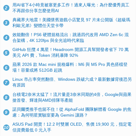
用AI省下4小時竟被塞更多工作！過來人曝光：為什麼優秀員工
2
不再跟你分享怎麼使用AI
典藏界大地震！美國懷舊遊戲小店驚見 97 片未公開版《超級瑪
3
利歐兄弟》變體任天堂卡帶
效能翻倍！PS6 硬體規格流出：跳過四代改用 AMD Zen 6c 混
4
合架構，4K 120fps 與全光追時代來臨
GitHub 狂攬 4 萬星！Headroom 開源工具幫開發者省下 70 萬
5
美元 API 費，Token 消耗暴降 92%
蘋果 2026 款 Mac mini 規格爆料：M6 與 M5 Pro 異色搭檔登
6
場！容量或將 512GB 起跳
Linux 市占率突然翻倍、Windows 跌破六成？最新數據背後恐另
7
有原因
台積電2奈米太猛了！流片量是3奈米同期的4倍，Google與蘋果
8
搶首發、輝達與AMD排隊等產能
諾貝爾獎推手也留不住！從 AlphaFold 團隊解體看 Google 的焦
9
慮：為何明星實驗室要為 Gemini 讓路？
ASUS Pad 開賣！12.2 吋雙層 OLED、售價 19,900 元，指定電
10
信資費最低 0 元入手