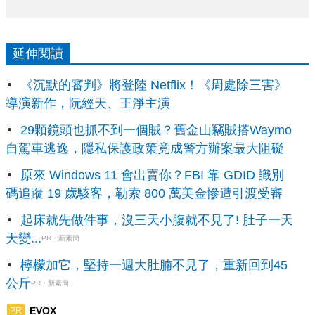
延伸閱讀
《沉默的審判》將登陸 Netflix！《周處除三害》
導演新作，阮經天、王淨主演
29顆鏡頭也抓不到一個賊？舊金山竊賊搭Waymo
自駕車逃逸，隱私保護政策竟成警方辦案最大阻礙
原來 Windows 11 會出賣你？FBI 靠 GDID 識別
碼追蹤 19 歲駭客，勒索 800 萬美金慘遭引渡受審
起床就先做件事，沒三天小腹就不見了! 肚子一天
天變...
PR・新素簡
檸檬加它，堅持一週大肚腩不見了，重新回到45
公斤
PR・新素簡
EVOX
PR