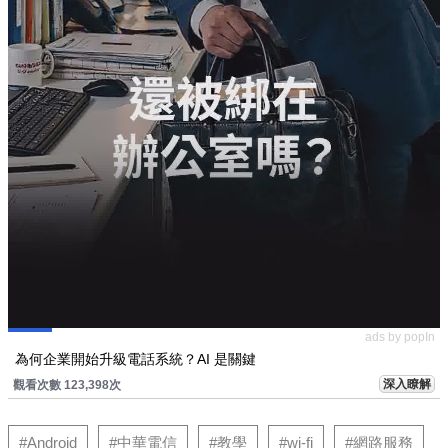
ads by popIn
為何企業開始升級電話系統？AI 是關鍵
深入瞭解
觀看次數 123,398次
#Android
#中華電信
#教學
#wi-fi
#網路服務