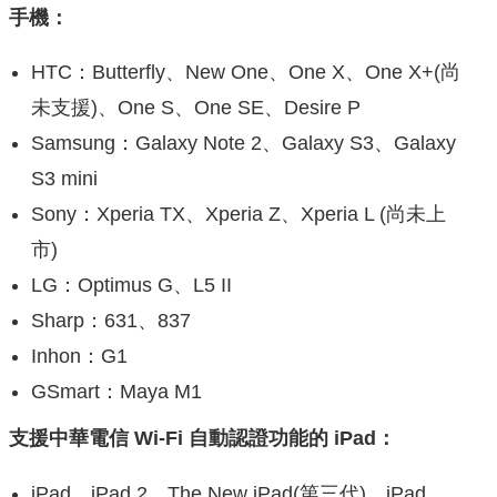
手機：
HTC：Butterfly、New One、One X、One X+(尚
未支援)、One S、One SE、Desire P
Samsung：Galaxy Note 2、Galaxy S3、Galaxy
S3 mini
Sony：Xperia TX、Xperia Z、Xperia L (尚未上
市)
LG：Optimus G、L5 II
Sharp：631、837
Inhon：G1
GSmart：Maya M1
支援中華電信 Wi-Fi 自動認證功能的 iPad：
iPad、iPad 2、The New iPad(第三代)、iPad