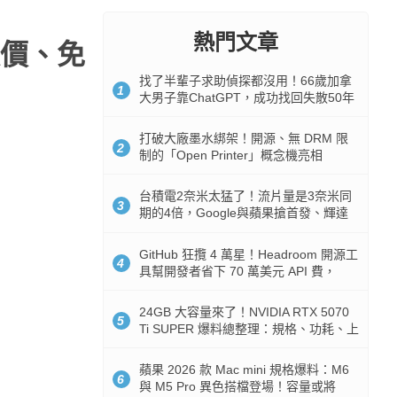
熱門文章
價、免
找了半輩子求助偵探都沒用！66歲加拿
1
大男子靠ChatGPT，成功找回失散50年
家人
打破大廠墨水綁架！開源、無 DRM 限
2
制的「Open Printer」概念機亮相
台積電2奈米太猛了！流片量是3奈米同
3
期的4倍，Google與蘋果搶首發、輝達
與AMD排隊等產能
GitHub 狂攬 4 萬星！Headroom 開源工
4
具幫開發者省下 70 萬美元 API 費，
Token 消耗暴降 92%
24GB 大容量來了！NVIDIA RTX 5070
5
Ti SUPER 爆料總整理：規格、功耗、上
市時間
蘋果 2026 款 Mac mini 規格爆料：M6
6
與 M5 Pro 異色搭檔登場！容量或將