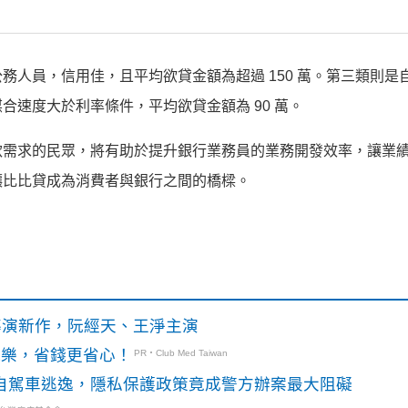
務人員，信用佳，且平均欲貸金額為超過 150 萬。第三類則是
合速度大於利率條件，平均欲貸金額為 90 萬。
款需求的民眾，將有助於提升銀行業務員的業務開發效率，讓業
讓比比貸成為消費者與銀行之間的橋樑。
》導演新作，阮經天、王淨主演
玩樂，省錢更省心！
PR・Club Med Taiwan
o自駕車逃逸，隱私保護政策竟成警方辦案最大阻礙