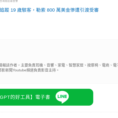
・台灣癌症基金會
識別碼追蹤 19 歲駭客，勒索 800 萬美金慘遭引渡受審
產業情報誌作者，主要負責耳機、音響、家電、智慧家居、按摩椅、電商、電
新聞Youtube頻道負責影音主持。
atGPT的好工具】電子書