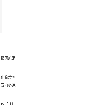
後續因應消
準化貸款方
需要向多家
透過「比比