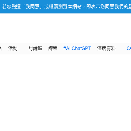
，若您點選「我同意」或繼續瀏覽本網站，即表示您同意我們的
片
活動
討論區
課程
#AI ChatGPT
深度有料
C