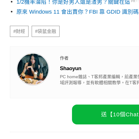
1/2機率淪陷！你是好男人還是渣男？關鍵在這
PR
原來 Windows 11 會出賣你？FBI 靠 GDID 
#財經
#袋鼠金融
作者
Shaoyun
PC home雜誌、T客邦產業編輯，前
域評測報導，並有軟體相關教學。在T客邦影
送【10個Ch