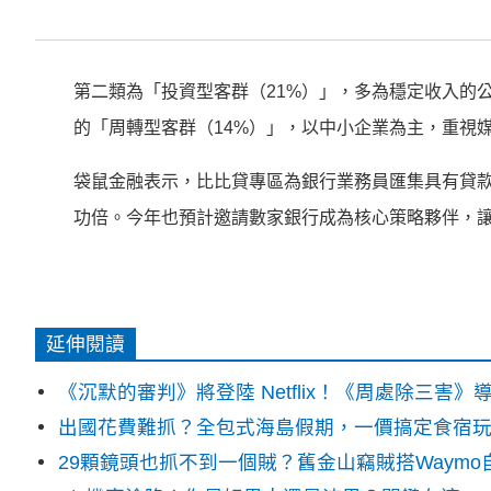
第二類為「投資型客群（21%）」，多為穩定收入的公
的「周轉型客群（14%）」，以中小企業為主，重視媒
袋鼠金融表示，比比貸專區為銀行業務員匯集具有貸
功倍。今年也預計邀請數家銀行成為核心策略夥伴，
延伸閱讀
《沉默的審判》將登陸 Netflix！《周處除三害
出國花費難抓？全包式海島假期，一價搞定食宿
29顆鏡頭也抓不到一個賊？舊金山竊賊搭Waym