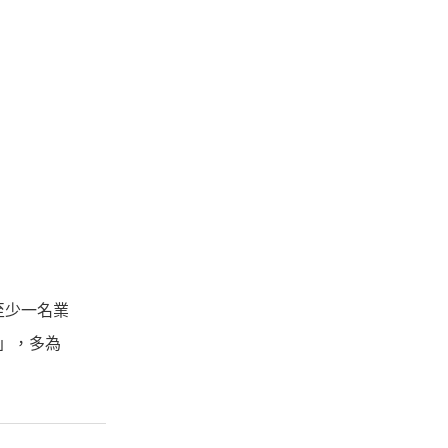
至少一名業
）」，多為