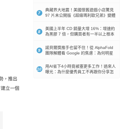
512GB 起跳
典藏界大地震！美國懷舊遊戲小店驚見
7
97 片未公開版《超級瑪利歐兄弟》變體
任天堂卡帶
美國上半年 CD 銷量大增 16%：增速約
8
為黑膠 7 倍，但購買者有一半以上根本
沒有播放器
諾貝爾獎推手也留不住！從 AlphaFold
9
團隊解體看 Google 的焦慮：為何明星
實驗室要為 Gemini 讓路？
用AI省下4小時竟被塞更多工作！過來人
10
曝光：為什麼優秀員工不再跟你分享怎
麼使用AI
優勢，推出
方建立一個