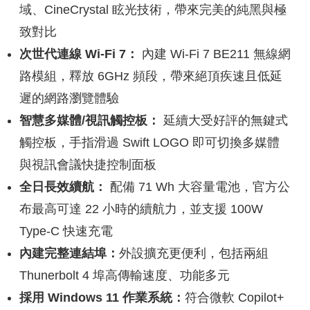
域、CineCrystal 眩光技術，帶來完美的純黑與極
致對比
次世代連線
Wi-Fi 7
：
內建 Wi-Fi 7 BE211 無線網
路模組，釋放 6GHz 頻段，帶來絕頂疾速且低延
遲的網路瀏覽體驗
智慧多媒體
/
視訊觸控板：
延續大受好評的無鍵式
觸控板，手指滑過 Swift LOGO 即可切換多媒體
與視訊會議快捷控制面板
全日長效續航：
配備 71 Wh 大容量電池，官方公
布最高可達 22 小時的續航力，並支援 100W
Type-C 快速充電
內建完整連結埠：
外設擴充更便利，包括兩組
Thunerbolt 4 埠高傳輸速度、功能多元
採用
Windows 11
作業系統：
符合微軟 Copilot+