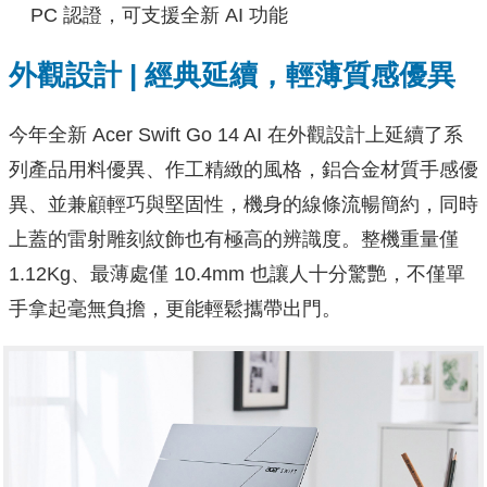
PC 認證，可支援全新 AI 功能
外觀設計
|
經典延續，輕薄質感優異
今年全新 Acer Swift Go 14 AI 在外觀設計上延續了系
列產品用料優異、作工精緻的風格，鋁合金材質手感優
異、並兼顧輕巧與堅固性，機身的線條流暢簡約，同時
上蓋的雷射雕刻紋飾也有極高的辨識度。整機重量僅
1.12Kg、最薄處僅 10.4mm 也讓人十分驚艷，不僅單
手拿起毫無負擔，更能輕鬆攜帶出門。