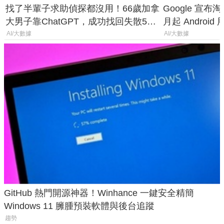
找了半輩子求助偵探都沒用！66歲加拿
Google 宣布淘汰 
大男子靠ChatGPT，成功找回失散50
月起 Android
年家人
AI/大數據
AI/大數據
GitHub 熱門開源神器！Winhance 一鍵安全精簡
Windows 11 臃腫預裝軟體與後台追蹤
趨勢