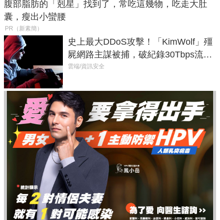
腹部脂肪的「剋星」找到了，常吃這幾物，吃走大肚
囊，瘦出小蠻腰
PR（新素簡）
史上最大DDoS攻擊！「KimWolf」殭
屍網路主謀被捕，破紀錄30Tbps流量
癱瘓全球！
雲端/資訊安全