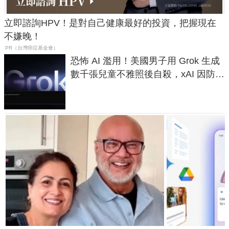
立即諮詢HPV！是對自己健康最好的投資，把握現在
不嫌晚！
PR（台灣癌症基金會）
恐怖 AI 濫用！美國男子用 Grok 生成
數千張兒童不雅照後自殺，xAI 因防護
失靈與不配合警方遭起訴