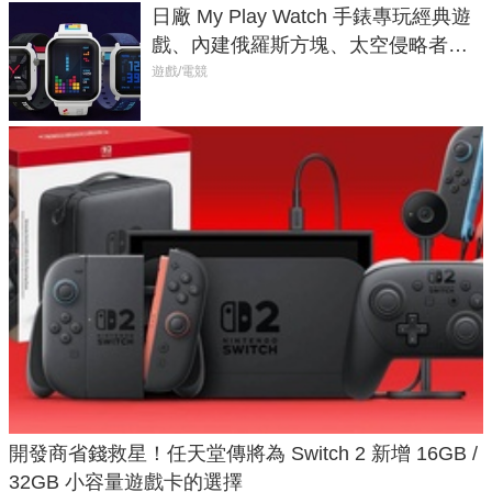
日廠 My Play Watch 手錶專玩經典遊
戲、內建俄羅斯方塊、太空侵略者，
不過竟然不能連手機？
遊戲/電競
開發商省錢救星！任天堂傳將為 Switch 2 新增 16GB /
32GB 小容量遊戲卡的選擇