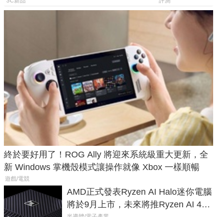
山寨機無法復刻兩大關鍵
一次看懂兩台
3C新品
評測
終於要好用了！ROG Ally 將迎來系統級重大更新，全
新 Windows 掌機殼模式讓操作就像 Xbox 一樣順暢
遊戲/電競
AMD正式發表Ryzen AI Halo迷你電腦
將於9月上市，未來將推Ryzen AI 400
半導體/電子產業