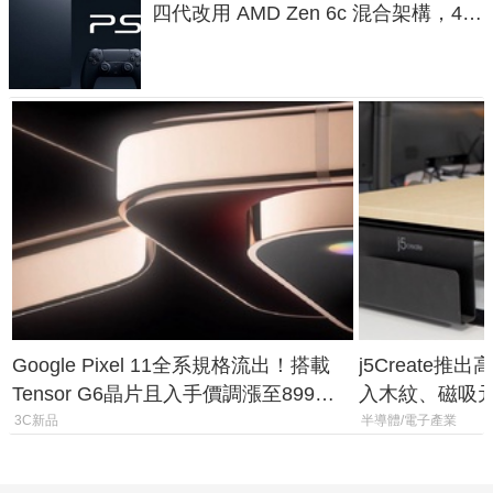
四代改用 AMD Zen 6c 混合架構，4K
120fps 與全光追時代來臨
Google Pixel 11全系規格流出！搭載
j5Create
Tensor G6晶片且入手價調漲至899美
入木紋、磁吸
元
3C新品
半導體/電子產業