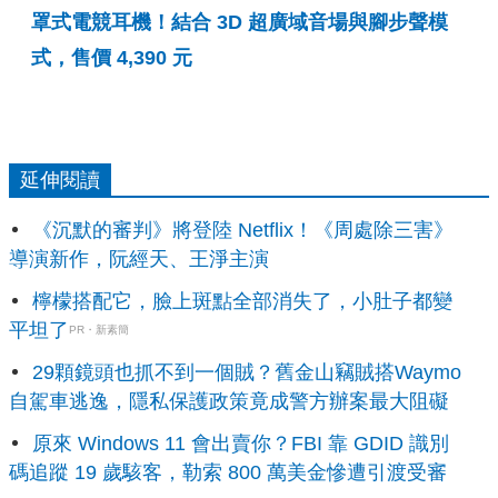
罩式電競耳機！結合 3D 超廣域音場與腳步聲模
式，售價 4,390 元
延伸閱讀
《沉默的審判》將登陸 Netflix！《周處除三害》
導演新作，阮經天、王淨主演
檸檬搭配它，臉上斑點全部消失了，小肚子都變
平坦了
PR・新素簡
29顆鏡頭也抓不到一個賊？舊金山竊賊搭Waymo
自駕車逃逸，隱私保護政策竟成警方辦案最大阻礙
原來 Windows 11 會出賣你？FBI 靠 GDID 識別
碼追蹤 19 歲駭客，勒索 800 萬美金慘遭引渡受審