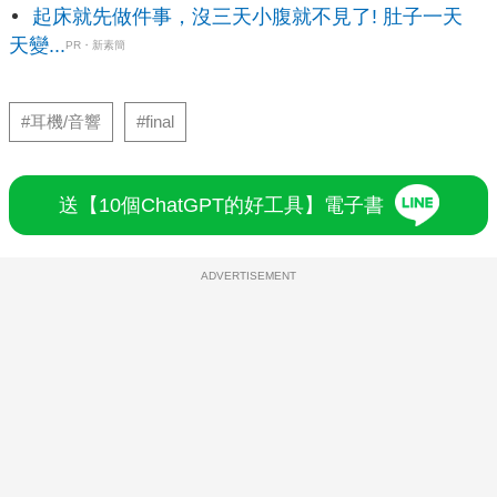
起床就先做件事，沒三天小腹就不見了! 肚子一天
天變...
PR・新素簡
#耳機/音響
#final
送【10個ChatGPT的好工具】電子書
ADVERTISEMENT