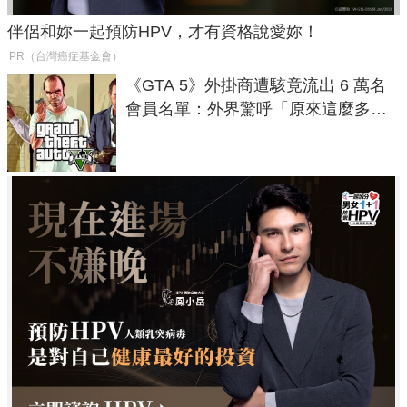
伴侶和妳一起預防HPV，才有資格說愛妳！
PR（台灣癌症基金會）
《GTA 5》外掛商遭駭竟流出 6 萬名
會員名單：外界驚呼「原來這麼多人
在開掛！」