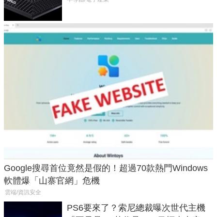
Max系列處理器與對應升級版
Google搜尋首位竟然是假的！超過70款熱門Windows
軟體爆「山寨官網」危機
雲端/資訊安全
PS6要來了？索尼總裁曝次世代主機