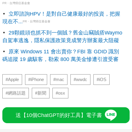
PR・台灣癌症基金會
立即諮詢HPV！是對自己健康最好的投資，把握
現在不...
PR・台灣癌症基金會
29顆鏡頭也抓不到一個賊？舊金山竊賊搭Waymo
自駕車逃逸，隱私保護政策竟成警方辦案最大阻礙
原來 Windows 11 會出賣你？FBI 靠 GDID 識別
碼追蹤 19 歲駭客，勒索 800 萬美金慘遭引渡受審
#Apple
#iPhone
#mac
#wwdc
#iOS
#網路話題
#新聞
#osx
送【10個ChatGPT的好工具】電子書