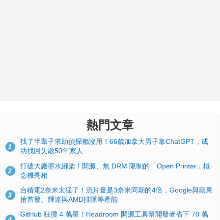
熱門文章
找了半輩子求助偵探都沒用！66歲加拿大男子靠ChatGPT，成
1
功找回失散50年家人
打破大廠墨水綁架！開源、無 DRM 限制的「Open Printer」概
2
念機亮相
台積電2奈米太猛了！流片量是3奈米同期的4倍，Google與蘋果
3
搶首發、輝達與AMD排隊等產能
GitHub 狂攬 4 萬星！Headroom 開源工具幫開發者省下 70 萬
4