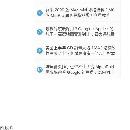
市時間
蘋果 2026 款 Mac mini 規格爆料：M6
7
與 M5 Pro 異色搭檔登場！容量或將
512GB 起跳
哪款導航最好用？Google、Apple、導
8
航王、高德地圖實測對比：四大導航實
測懶人包
美國上半年 CD 銷量大增 16%：增速約
9
為黑膠 7 倍，但購買者有一半以上根本
沒有播放器
諾貝爾獎推手也留不住！從 AlphaFold
10
團隊解體看 Google 的焦慮：為何明星
實驗室要為 Gemini 讓路？
機可以升