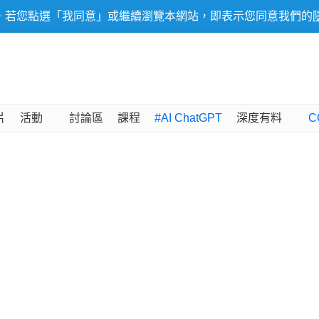
，若您點選「我同意」或繼續瀏覽本網站，即表示您同意我們的
片
活動
討論區
課程
#AI ChatGPT
深度有料
C