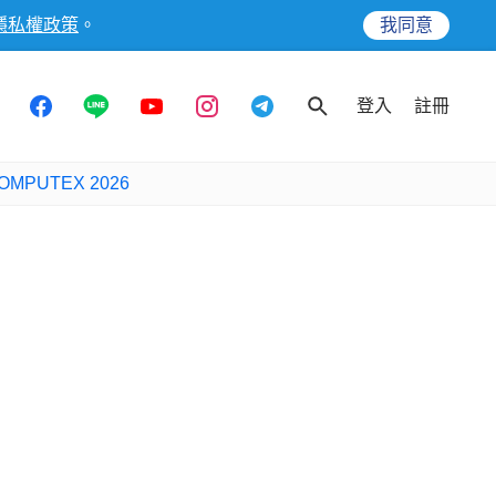
隱私權政策
。
我同意
登入
註冊
OMPUTEX 2026