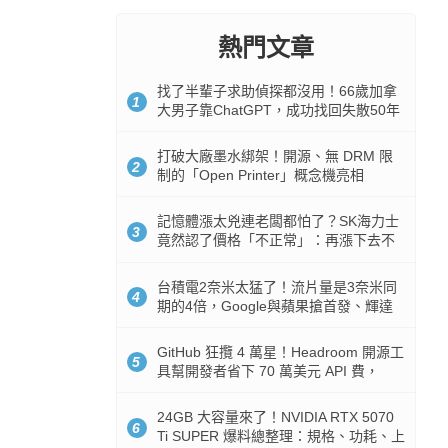
熱門文章
找了半輩子求助偵探都沒用！66歲加拿
1
大男子靠ChatGPT，成功找回失散50年
家人
打破大廠墨水綁架！開源、無 DRM 限
2
制的「Open Printer」概念機亮相
記憶體漲太兇連老闆都怕了？SK海力士
3
竟然認了價格「不正常」：再漲下去不
是好事
台積電2奈米太猛了！流片量是3奈米同
4
期的4倍，Google與蘋果搶首發、輝達
與AMD排隊等產能
GitHub 狂攬 4 萬星！Headroom 開源工
5
具幫開發者省下 70 萬美元 API 費，
Token 消耗暴降 92%
24GB 大容量來了！NVIDIA RTX 5070
6
Ti SUPER 爆料總整理：規格、功耗、上