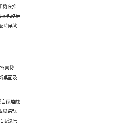
手機在推
5版本也沒比
什麼時候就
、智慧搜
是新桌面及
或自家連線
電腦端執
.1版還原