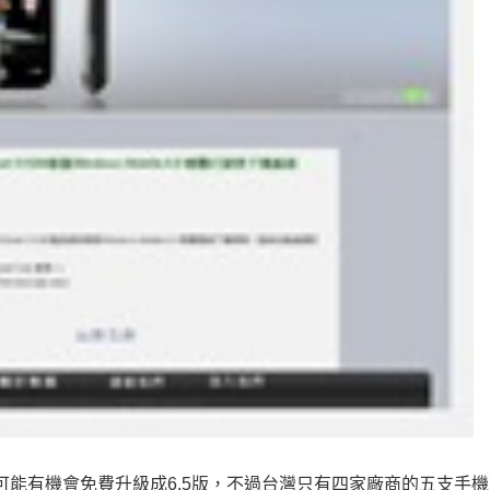
1版的人，可能有機會免費升級成6.5版，不過台灣只有四家廠商的五支手