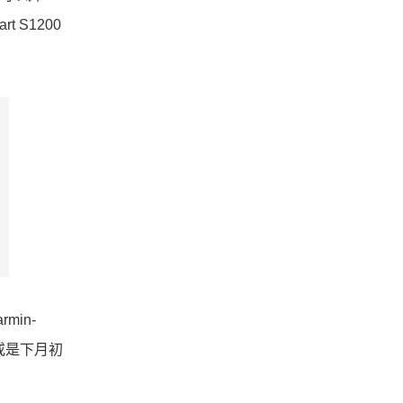
S1200
min-
或是下月初