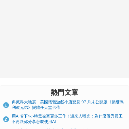
熱門文章
典藏界大地震！美國懷舊遊戲小店驚見 97 片未公開版《超級瑪
1
利歐兄弟》變體任天堂卡帶
用AI省下4小時竟被塞更多工作！過來人曝光：為什麼優秀員工
2
不再跟你分享怎麼使用AI