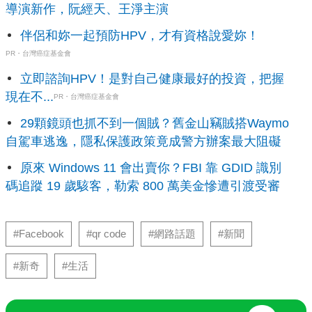
導演新作，阮經天、王淨主演
伴侶和妳一起預防HPV，才有資格說愛妳！
PR・台灣癌症基金會
立即諮詢HPV！是對自己健康最好的投資，把握
現在不...
PR・台灣癌症基金會
29顆鏡頭也抓不到一個賊？舊金山竊賊搭Waymo
自駕車逃逸，隱私保護政策竟成警方辦案最大阻礙
原來 Windows 11 會出賣你？FBI 靠 GDID 識別
碼追蹤 19 歲駭客，勒索 800 萬美金慘遭引渡受審
#Facebook
#qr code
#網路話題
#新聞
#新奇
#生活