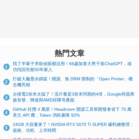
熱門文章
找了半輩子求助偵探都沒用！66歲加拿大男子靠ChatGPT，成
1
功找回失散50年家人
打破大廠墨水綁架！開源、無 DRM 限制的「Open Printer」概
2
念機亮相
台積電2奈米太猛了！流片量是3奈米同期的4倍，Google與蘋果
3
搶首發、輝達與AMD排隊等產能
GitHub 狂攬 4 萬星！Headroom 開源工具幫開發者省下 70 萬
4
美元 API 費，Token 消耗暴降 92%
24GB 大容量來了！NVIDIA RTX 5070 Ti SUPER 爆料總整理：
5
規格、功耗、上市時間