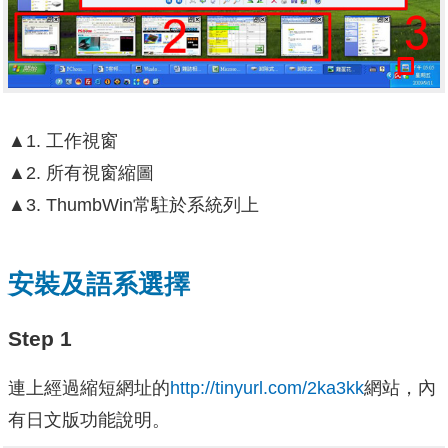
▲1. 工作視窗
▲2. 所有視窗縮圖
▲3. ThumbWin常駐於系統列上
安裝及語系選擇
Step 1
連上經過縮短網址的
http://tinyurl.com/2ka3kk
網站，內
有日文版功能說明。