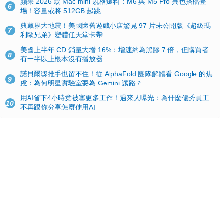
蘋果 2026 款 Mac mini 規格爆料：M6 與 M5 Pro 異色搭檔登
6
場！容量或將 512GB 起跳
典藏界大地震！美國懷舊遊戲小店驚見 97 片未公開版《超級瑪
7
利歐兄弟》變體任天堂卡帶
美國上半年 CD 銷量大增 16%：增速約為黑膠 7 倍，但購買者
8
有一半以上根本沒有播放器
諾貝爾獎推手也留不住！從 AlphaFold 團隊解體看 Google 的焦
9
慮：為何明星實驗室要為 Gemini 讓路？
用AI省下4小時竟被塞更多工作！過來人曝光：為什麼優秀員工
10
不再跟你分享怎麼使用AI