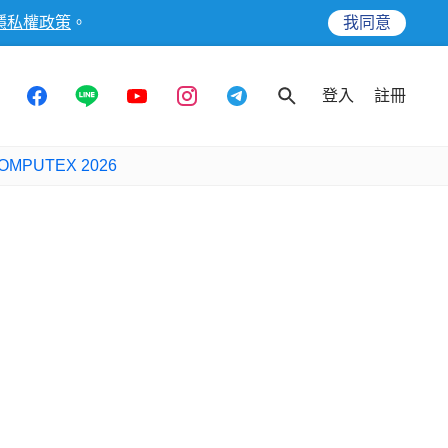
隱私權政策
。
我同意
登入
註冊
OMPUTEX 2026