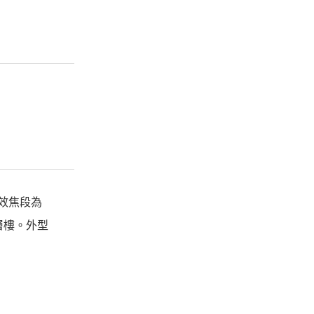
等效焦段為
層樓。外型