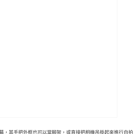
觸控螢幕，其手把外框也可以當腳架，或直接把相機吊掛起來進行自拍