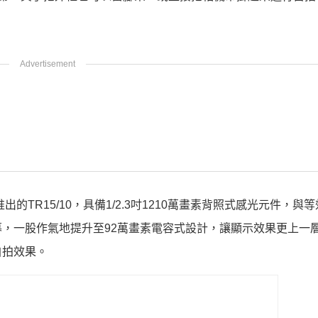
出的TR15/10，具備1/2.3吋1210萬畫素背照式感光元件，與
示螢幕，一股作氣地提升至92萬畫素電容式設計，讓顯示效果更上一
自拍效果。