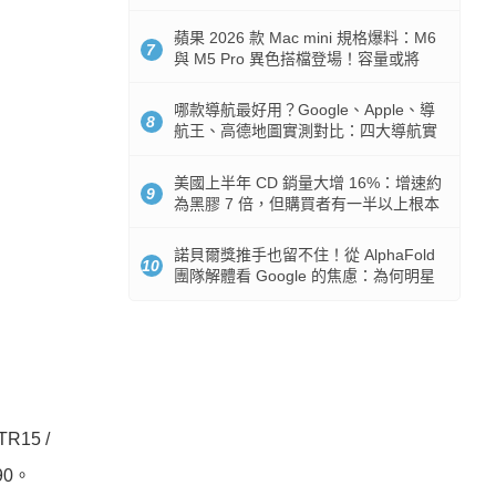
市時間
蘋果 2026 款 Mac mini 規格爆料：M6
7
與 M5 Pro 異色搭檔登場！容量或將
512GB 起跳
哪款導航最好用？Google、Apple、導
8
航王、高德地圖實測對比：四大導航實
測懶人包
美國上半年 CD 銷量大增 16%：增速約
9
為黑膠 7 倍，但購買者有一半以上根本
沒有播放器
諾貝爾獎推手也留不住！從 AlphaFold
10
團隊解體看 Google 的焦慮：為何明星
實驗室要為 Gemini 讓路？
15 /
90。