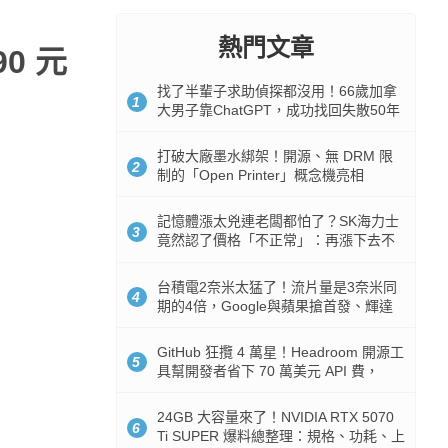
熱門文章
90 元
找了半輩子求助偵探都沒用！66歲加拿
1
大男子靠ChatGPT，成功找回失散50年
家人
打破大廠墨水綁架！開源、無 DRM 限
2
制的「Open Printer」概念機亮相
記憶體漲太兇連老闆都怕了？SK海力士
3
竟然認了價格「不正常」：再漲下去不
是好事
台積電2奈米太猛了！流片量是3奈米同
4
期的4倍，Google與蘋果搶首發、輝達
與AMD排隊等產能
GitHub 狂攬 4 萬星！Headroom 開源工
5
具幫開發者省下 70 萬美元 API 費，
Token 消耗暴降 92%
24GB 大容量來了！NVIDIA RTX 5070
6
Ti SUPER 爆料總整理：規格、功耗、上