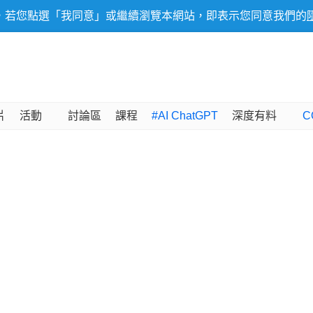
，若您點選「我同意」或繼續瀏覽本網站，即表示您同意我們的
片
活動
討論區
課程
#AI ChatGPT
深度有料
C