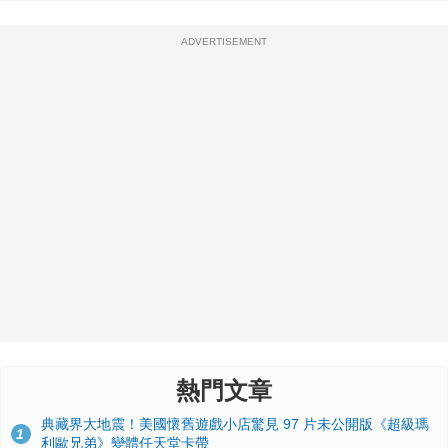
ADVERTISEMENT
熱門文章
典藏界大地震！美國懷舊遊戲小店驚見 97 片未公開版《超級瑪
1
利歐兄弟》變體任天堂卡帶