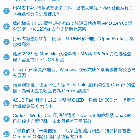
用AI省下4小時竟被塞更多工作！過來人曝光：為什麼優秀員工
2
不再跟你分享怎麼使用AI
效能翻倍！PS6 硬體規格流出：跳過四代改用 AMD Zen 6c 混
3
合架構，4K 120fps 與全光追時代來臨
打破大廠墨水綁架！開源、無 DRM 限制的「Open Printer」概
4
念機亮相
蘋果 2026 款 Mac mini 規格爆料：M6 與 M5 Pro 異色搭檔登
5
場！容量或將 512GB 起跳
Linux 市占率突然翻倍、Windows 跌破六成？最新數據背後恐另
6
有原因
諾貝爾獎推手也留不住！從 AlphaFold 團隊解體看 Google 的焦
7
慮：為何明星實驗室要為 Gemini 讓路？
ASUS Pad 開賣！12.2 吋雙層 OLED、售價 19,900 元，指定電
8
信資費最低 0 元入手
Codex、Work、Chat到底該選誰？OpenAI 總裁坦承 ChatGPT
9
目前程式介面混亂：未來用戶將不用區分
手機真的能「一鍵自毀」！他靠這招讓海關查不到資料卻被告，
10
GrapheneOS開源隱私系統官方力挺