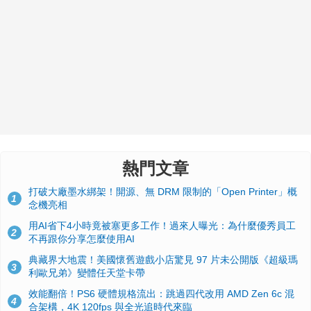
熱門文章
打破大廠墨水綁架！開源、無 DRM 限制的「Open Printer」概
1
念機亮相
用AI省下4小時竟被塞更多工作！過來人曝光：為什麼優秀員工
2
不再跟你分享怎麼使用AI
典藏界大地震！美國懷舊遊戲小店驚見 97 片未公開版《超級瑪
3
利歐兄弟》變體任天堂卡帶
效能翻倍！PS6 硬體規格流出：跳過四代改用 AMD Zen 6c 混
4
合架構，4K 120fps 與全光追時代來臨