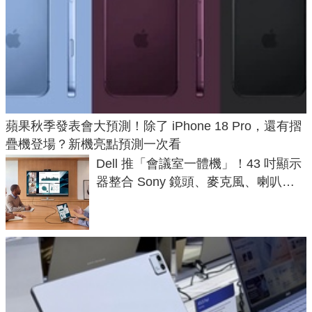
蘋果秋季發表會大預測！除了 iPhone 18 Pro，還有摺
疊機登場？新機亮點預測一次看
Dell 推「會議室一體機」！43 吋顯示
器整合 Sony 鏡頭、麥克風、喇叭，
一條 USB-C 就能開會