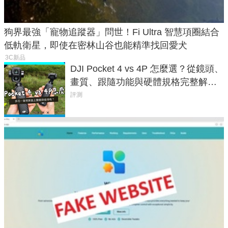
狗界最強「寵物追蹤器」問世！Fi Ultra 智慧項圈結合
低軌衛星，即使在密林山谷也能精準找回愛犬
3C新品
DJI Pocket 4 vs 4P 怎麼選？從鏡頭、
畫質、跟隨功能與硬體規格完整解
析，一次看懂兩台差異
評測