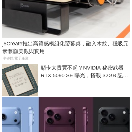
j5Create推出高質感模組化螢幕桌，融入木紋、磁吸元
素兼顧美觀與實用
半導體/電子產業
顯卡太貴買不起？NVIDIA 秘密武器
RTX 5090 SE 曝光，搭載 32GB 記憶
體