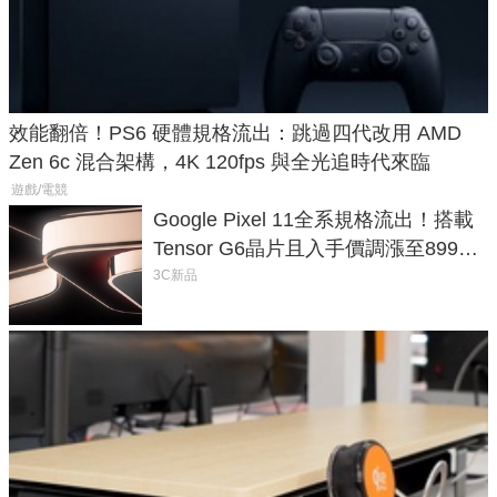
效能翻倍！PS6 硬體規格流出：跳過四代改用 AMD
Zen 6c 混合架構，4K 120fps 與全光追時代來臨
遊戲/電競
Google Pixel 11全系規格流出！搭載
Tensor G6晶片且入手價調漲至899美
元
3C新品