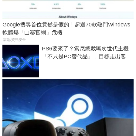
Google搜尋首位竟然是假的！超過70款熱門Windows
軟體爆「山寨官網」危機
雲端/資訊安全
PS6要來了？索尼總裁曝次世代主機
「不只是PC替代品」，目標走出客
廳、進軍電競桌面