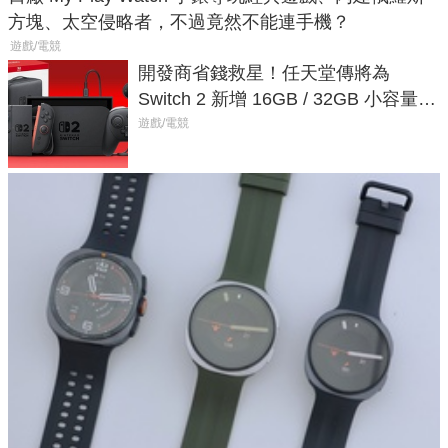
方塊、太空侵略者，不過竟然不能連手機？
遊戲/電競
開發商省錢救星！任天堂傳將為
Switch 2 新增 16GB / 32GB 小容量遊
戲卡的選擇
遊戲/電競