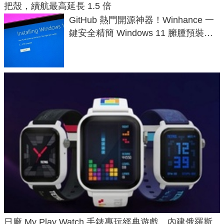
把殼，續航最高延長 1.5 倍
GitHub 熱門開源神器！Winhance 一
鍵安全精簡 Windows 11 臃腫預裝軟
體與後台追蹤
日廠 My Play Watch 手錶專玩經典遊戲、內建俄羅斯