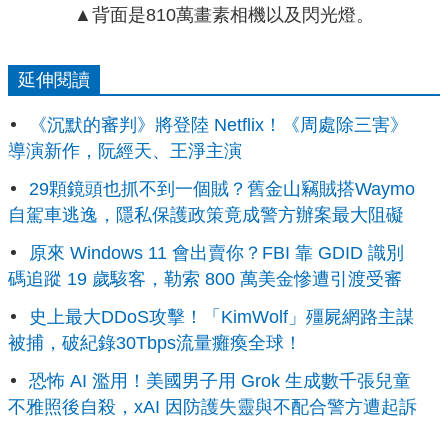
▲背面是810萬畫素相機以及閃光燈。
延伸閱讀
《沉默的審判》將登陸 Netflix！《周處除三害》
導演新作，阮經天、王淨主演
29顆鏡頭也抓不到一個賊？舊金山竊賊搭Waymo
自駕車逃逸，隱私保護政策竟成警方辦案最大阻礙
原來 Windows 11 會出賣你？FBI 靠 GDID 識別
碼追蹤 19 歲駭客，勒索 800 萬美金慘遭引渡受審
史上最大DDoS攻擊！「KimWolf」殭屍網路主謀
被捕，破紀錄30Tbps流量癱瘓全球！
恐怖 AI 濫用！美國男子用 Grok 生成數千張兒童
不雅照後自殺，xAI 因防護失靈與不配合警方遭起訴