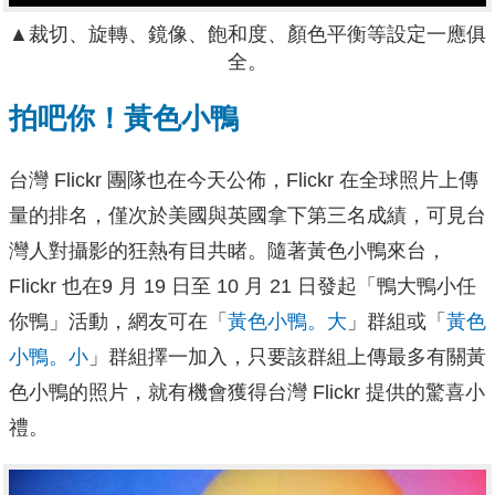
▲裁切、旋轉、鏡像、飽和度、顏色平衡等設定一應俱
全。
拍吧你！黃色小鴨
台灣 Flickr 團隊也在今天公佈，Flickr 在全球照片上傳
量的排名，僅次於美國與英國拿下第三名成績，可見台
灣人對攝影的狂熱有目共睹。隨著黃色小鴨來台，
Flickr 也在9 月 19 日至 10 月 21 日發起「鴨大鴨小任
你鴨」活動，網友可在「
黃色小鴨。大
」群組或「
黃色
小鴨。小
」群組擇一加入，只要該群組上傳最多有關黃
色小鴨的照片，就有機會獲得台灣 Flickr 提供的驚喜小
禮。