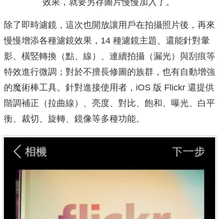
效果，就要另存圖片慢慢加入了。
除了即時濾鏡，這次也開放讓用戶在拍攝照片後，再來
慢慢增添各種濾鏡效果，14 種濾鏡主題、還能針對暈
影、橫竪轉換（點、線）、連續拍攝（漏光）與刮痕等
特效進行微調；對於不擅長修圖的族群，也有自動增強
的魔術棒工具。針對進接使用者，iOS 版 Flickr 還提供
階調補正（拉曲線）、亮度、對比、飽和、曝光、白平
衡、裁切、旋轉、鏡像等多種功能。