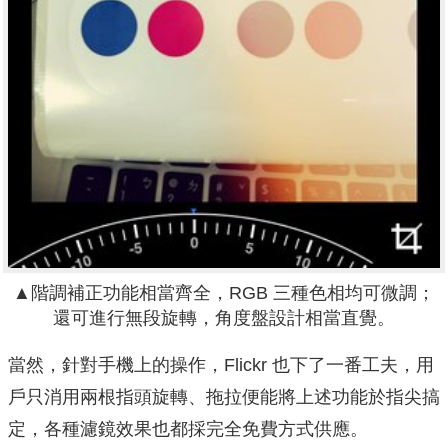
▲階調補正功能相當齊全，
RGB 三種色相均可微調；
還可進行無段旋轉，角度盤設計相當直覺。
當然，針對手機上的操作，Flickr 也下了一番工夫，用
戶只消用兩根指頭旋轉、拖拉便能將上述功能於指尖搞
定，各種濾鏡效果也都採完全免費方式供應。