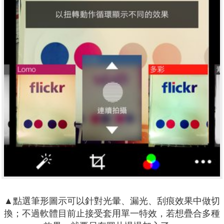
▲點選筆形圖示可以針對光暈、漏光、刮痕效果中做切
換；不過軟體目前止接受套用單一特效，若想疊合多種