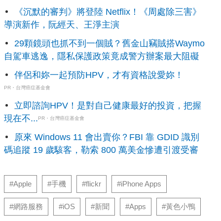
《沉默的審判》將登陸 Netflix！《周處除三害》
導演新作，阮經天、王淨主演
29顆鏡頭也抓不到一個賊？舊金山竊賊搭Waymo
自駕車逃逸，隱私保護政策竟成警方辦案最大阻礙
伴侶和妳一起預防HPV，才有資格說愛妳！
PR・台灣癌症基金會
立即諮詢HPV！是對自己健康最好的投資，把握
現在不...
PR・台灣癌症基金會
原來 Windows 11 會出賣你？FBI 靠 GDID 識別
碼追蹤 19 歲駭客，勒索 800 萬美金慘遭引渡受審
#Apple
#手機
#flickr
#iPhone Apps
#網路服務
#iOS
#新聞
#Apps
#黃色小鴨