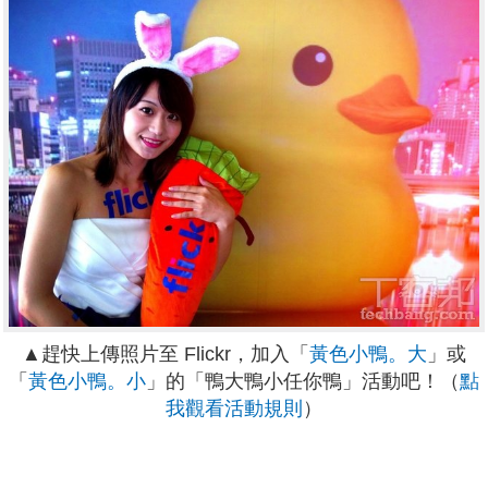
▲趕快上傳照片至 Flickr，加入「
黃色小鴨。大
」或
「
黃色小鴨。小
」的「鴨大鴨小任你鴨」活動吧！（
點
我觀看活動規則
）