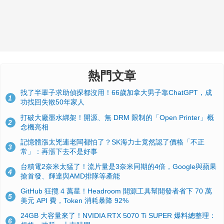
熱門文章
找了半輩子求助偵探都沒用！66歲加拿大男子靠ChatGPT，成
1
功找回失散50年家人
打破大廠墨水綁架！開源、無 DRM 限制的「Open Printer」概
2
念機亮相
記憶體漲太兇連老闆都怕了？SK海力士竟然認了價格「不正
3
常」：再漲下去不是好事
台積電2奈米太猛了！流片量是3奈米同期的4倍，Google與蘋果
4
搶首發、輝達與AMD排隊等產能
GitHub 狂攬 4 萬星！Headroom 開源工具幫開發者省下 70 萬
5
美元 API 費，Token 消耗暴降 92%
24GB 大容量來了！NVIDIA RTX 5070 Ti SUPER 爆料總整理：
6