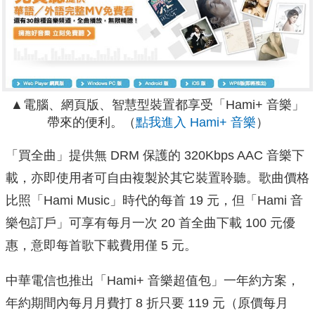
▲電腦、網頁版、智慧型裝置都享受「Hami+ 音樂」
帶來的便利。（
點我進入 Hami+ 音樂
）
「買全曲」提供無 DRM 保護的 320Kbps AAC 音樂下
載，亦即使用者可自由複製於其它裝置聆聽。歌曲價格
比照「Hami Music」時代的每首 19 元，但「Hami 音
樂包訂戶」可享有每月一次 20 首全曲下載 100 元優
惠，意即每首歌下載費用僅 5 元。
中華電信也推出「Hami+ 音樂超值包」一年約方案，
年約期間內每月月費打 8 折只要 119 元（原價每月