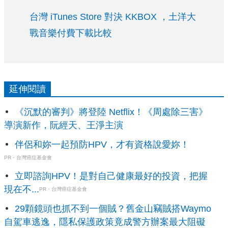
台灣 iTunes Store 對決 KKBOX ，土洋大
戰音樂付費下載比較
延伸閱讀
《沉默的審判》將登陸 Netflix！《周處除三害》
導演新作，阮經天、王淨主演
伴侶和妳一起預防HPV，才有資格說愛妳！
PR・台灣癌症基金會
立即諮詢HPV！是對自己健康最好的投資，把握
現在不...
PR・台灣癌症基金會
29顆鏡頭也抓不到一個賊？舊金山竊賊搭Waymo
自駕車逃逸，隱私保護政策竟成警方辦案最大阻礙