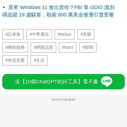
原來 Windows 11 會出賣你？FBI 靠 GDID 識別
碼追蹤 19 歲駭客，勒索 800 萬美金慘遭引渡受審
#記者會
#中華電信
#kkbox
#音樂
#網路服務
#網路話題
#hami
#新聞
#串流音樂
#生活
送【10個ChatGPT的好工具】電子書
ADVERTISEMENT