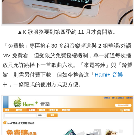
▲K 歌服務要到第四季約 11 月才會開放。
「免費聽」專區擁有30 多組音樂頻道與 2 組華語/外語
MV 免費看，但受限於免費授權機制，單一頻道每次播
放只允許跳播下一首歌曲六次。「來電答鈴」與「鈴聲
館」則需另付費下載，但如今整合進「
Hami+ 音樂
」
中，一條龍式的使用方式更方便。