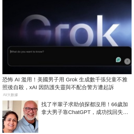
恐怖 AI 濫用！美國男子用 Grok 生成數千張兒童不雅
照後自殺，xAI 因防護失靈與不配合警方遭起訴
AI/大數據
找了半輩子求助偵探都沒用！66歲加
拿大男子靠ChatGPT，成功找回失散
50年家人