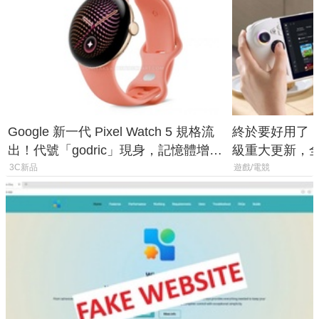
Google 新一代 Pixel Watch 5 規格流
終於要好用了！R
出！代號「godric」現身，記憶體增強
級重大更新，全新
鎖定 AI 應用
式讓操作就像 X
3C新品
遊戲/電競