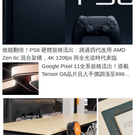
效能翻倍！PS6 硬體規格流出：跳過四代改用 AMD
Zen 6c 混合架構，4K 120fps 與全光追時代來臨
Google Pixel 11全系規格流出！搭載
Tensor G6晶片且入手價調漲至899美
元