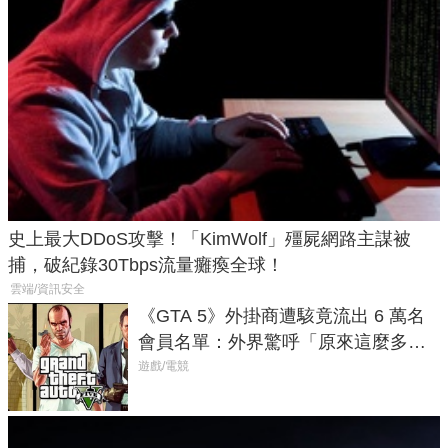
史上最大DDoS攻擊！「KimWolf」殭屍網路主謀被
捕，破紀錄30Tbps流量癱瘓全球！
雲端/資訊安全
《GTA 5》外掛商遭駭竟流出 6 萬名
會員名單：外界驚呼「原來這麼多人
在開掛！」
遊戲/電競