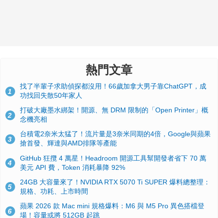
熱門文章
找了半輩子求助偵探都沒用！66歲加拿大男子靠ChatGPT，成
1
功找回失散50年家人
打破大廠墨水綁架！開源、無 DRM 限制的「Open Printer」概
2
念機亮相
台積電2奈米太猛了！流片量是3奈米同期的4倍，Google與蘋果
3
搶首發、輝達與AMD排隊等產能
GitHub 狂攬 4 萬星！Headroom 開源工具幫開發者省下 70 萬
4
美元 API 費，Token 消耗暴降 92%
24GB 大容量來了！NVIDIA RTX 5070 Ti SUPER 爆料總整理：
5
規格、功耗、上市時間
蘋果 2026 款 Mac mini 規格爆料：M6 與 M5 Pro 異色搭檔登
6
場！容量或將 512GB 起跳