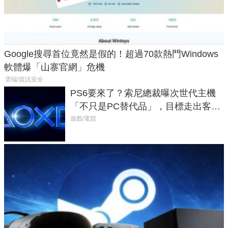
Google搜尋首位竟然是假的！超過70款熱門Windows
軟體爆「山寨官網」危機
雲端/資訊安全
PS6要來了？索尼總裁曝次世代主機
「不只是PC替代品」，目標走出客
廳、進軍電競桌面
遊戲/電競