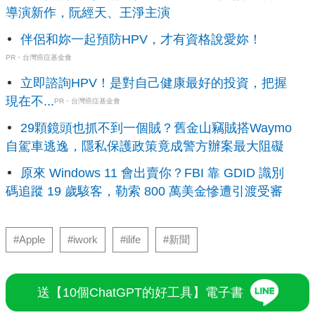
導演新作，阮經天、王淨主演
伴侶和妳一起預防HPV，才有資格說愛妳！
PR・台灣癌症基金會
立即諮詢HPV！是對自己健康最好的投資，把握
現在不...
PR・台灣癌症基金會
29顆鏡頭也抓不到一個賊？舊金山竊賊搭Waymo
自駕車逃逸，隱私保護政策竟成警方辦案最大阻礙
原來 Windows 11 會出賣你？FBI 靠 GDID 識別
碼追蹤 19 歲駭客，勒索 800 萬美金慘遭引渡受審
#Apple
#iwork
#ilife
#新聞
送【10個ChatGPT的好工具】電子書