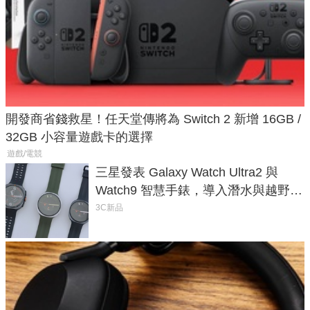
開發商省錢救星！任天堂傳將為 Switch 2 新增 16GB /
32GB 小容量遊戲卡的選擇
遊戲/電競
三星發表 Galaxy Watch Ultra2 與
Watch9 智慧手錶，導入潛水與越野跑
導航功能
3C新品