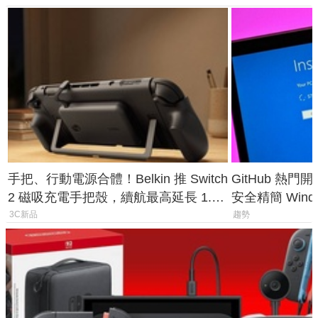
手把、行動電源合體！Belkin 推 Switch
GitHub 熱門
2 磁吸充電手把殼，續航最高延長 1.5
安全精簡 Wind
倍
後台追蹤
3C新品
趨勢