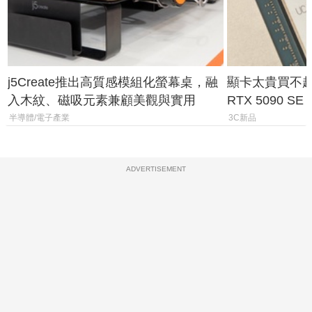
j5Create推出高質感模組化螢幕桌，融
顯卡太貴買不起？
入木紋、磁吸元素兼顧美觀與實用
RTX 5090 S
體
半導體/電子產業
3C新品
ADVERTISEMENT