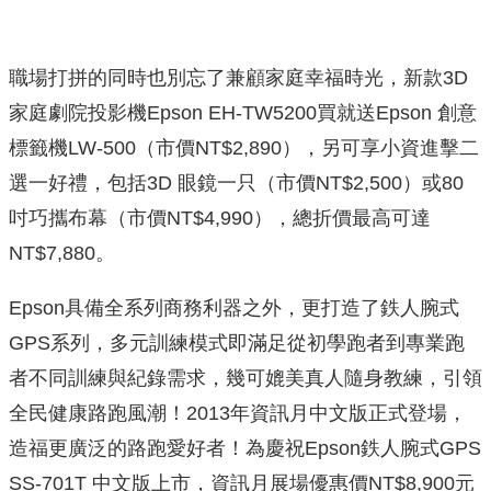
職場打拼的同時也別忘了兼顧家庭幸福時光，新款3D
家庭劇院投影機Epson EH-TW5200買就送Epson 創意
標籤機LW-500（市價NT$2,890），另可享小資進擊二
選一好禮，包括3D 眼鏡一只（市價NT$2,500）或80
吋巧攜布幕（市價NT$4,990），總折價最高可達
NT$7,880。
Epson具備全系列商務利器之外，更打造了鉄人腕式
GPS系列，多元訓練模式即滿足從初學跑者到專業跑
者不同訓練與紀錄需求，幾可媲美真人隨身教練，引領
全民健康路跑風潮！2013年資訊月中文版正式登場，
造福更廣泛的路跑愛好者！為慶祝Epson鉄人腕式GPS
SS-701T 中文版上市，資訊月展場優惠價NT$8,900元