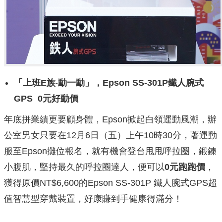
「上班
E
族
‧
動一動」，
Epson SS-301P
鐵人腕式
GPS 0
元好動價
年底拼業績更要顧身體，Epson掀起白領運動風潮，辦
公室男女只要在12月6日（五）上午10時30分，著運動
服至Epson攤位報名，就有機會登台甩甩呼拉圈，鍛鍊
小腹肌，堅持最久的呼拉圈達人，便可以
0
元跑跑價
，
獲得原價NT$6,600的Epson SS-301P 鐵人腕式GPS超
值智慧型穿戴裝置，好康賺到手健康得滿分！