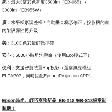
亮
：最大3倍彩色亮度3500lm（EB-965） /
3000lm（EB955W）
廣
：水平梯形調整桿 / 自動垂直梯形修正，投影機的室
內架設彈性再升級
美
：3LCD色彩最鮮艷準確
安心
：6000小時燈泡壽命（使用Eco模式下）
便利
：支援智慧裝置App投影（選購無線模組
ELPAP07，同時搭配Epson iProjection APP）
Epson
時尚、輕巧商務新品
EB-X18 /EB-S18
提案制
勝機！