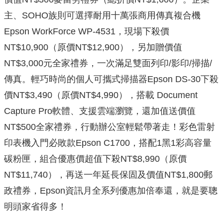
主、SOHO族則可選擇耐用十萬張商用傳真複合機
Epson WorkForce WP-4531，現場下殺價
NT$10,900（原價NT$12,900），另加贈價值
NT$3,000元全家禮券，一次滿足雙面列印/影印/掃描/
傳真。輕巧時尚的個人可攜式掃描器Epson DS-30下殺
價NT$3,490（原價NT$4,990），搭載 Document
Capture Pro軟體、支援雲端瀏覽，還加值送價值
NT$500全家禮券，行動辦公室輕鬆帶著走！彩色雷射
印表機入門必敗款Epson C1700，搭配1黑1彩高容量
碳粉匣，組合優惠價超值下殺NT$8,990（原價
NT$11,740），再送一年延長保固及價值NT$1,800郵
政禮券，Epson資訊月全系列優惠加倍奉還，就是要聰
明頭家省得多！