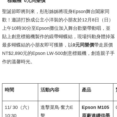
標籤機
0
元同樂價
聖誕節即將到來，彤彤姊姊將現身Epson舞台闔家同
歡！邀請打扮成公主小洋裝的小朋友於12月8日（日）
上午10時30分至Epson攤位加入舞台歡樂帶動唱，並
貼上創意標籤機製作的緞帶蝴蝶結，現場抖動身體掉落
最多蝴蝶結的小朋友即可獲勝，以
0
元同樂價
帶走原價
NT$2,890元的Epson LW-500創意標籤機，創造親子手
作的溫馨時光。
時間
活動內容
產品
11/ 30（六）
進擊菜鳥‧奮力E
Epson M105
10:30
擊
原廠連續供墨