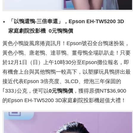
「以鴨還鴨
‧
三倍奉還」，
Epson EH-TW5200 3D
家庭劇院投影機
0
元鴨鴨價
黃色小鴨旋風席捲資訊月！Epson號召全台鴨迷扮裝，
黃色小鴨、唐老鴨、達菲鴨、薑母鴨全場趴趴走！只要
於12月1日（日）上午10時30分至Epson攤位報名，即
有機會上台與其他鴨鴨一較高下，以塑膠玩具鴨拼出最
接近代表Epson 3倍亮度、3LCD、燈泡三年保固的
｢333｣公克，便可以
0
元鴨鴨價
，獲得原價NT$36,900
的Epson EH-TW5200 3D家庭劇院投影機超值大禮！