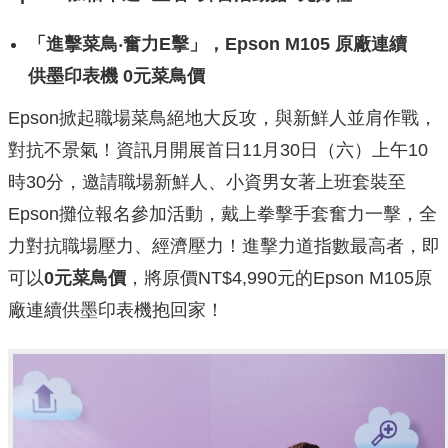
「進擊菜鳥
‧
奮力
E
擊」，
Epson M105
原廠連續
供墨印表機
0
元菜鳥價
Epson掀起職場菜鳥絕地大反攻，與新鮮人並肩作戰，
對抗不景氣！資訊月開展首日11月30日（六）上午10
時30分，邀請職場新鮮人、小資男女著上班套裝至
Epson攤位報名參加活動，戴上拳擊手套奮力一擊，全
力對抗職場壓力、經濟壓力！進擊力道指數最高者，即
可以
0
元菜鳥價
，將原價NT$4,990元的Epson M105原
廠連續供墨印表機抱回家！