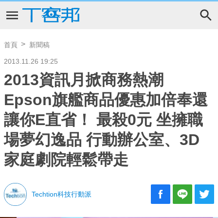
首頁
新聞稿
2013.11.26 19:25
2013資訊月掀商務熱潮
Epson旗艦商品優惠加倍奉還
讓你E直省！ 最殺0元 坐擁職
場夢幻逸品 行動辦公室、3D
家庭劇院輕鬆帶走
Techtion科技行動派