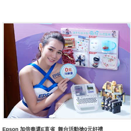
Epson
加倍奉還
E
直省
舞台活動搶
0
元好禮