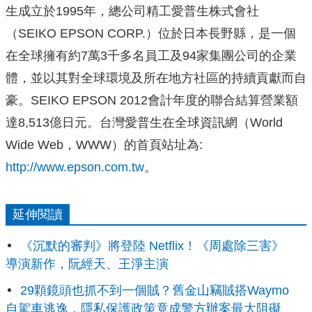
生成立於1995年，總公司精工愛普生株式會社
（SEIKO EPSON CORP.）位於日本長野縣，是一個
在全球擁有約7萬3千多名員工及94家集團公司的企業
體，並以其對全球環境及所在地方社區的持續貢獻而自
豪。SEIKO EPSON 2012會計年度的聯合結算營業額
達8,513億日元。台灣愛普生在全球資訊網（World
Wide Web，WWW）的首頁站址為:
http://www.epson.com.tw
。
延伸閱讀
《沉默的審判》將登陸 Netflix！《周處除三害》
導演新作，阮經天、王淨主演
29顆鏡頭也抓不到一個賊？舊金山竊賊搭Waymo
自駕車逃逸，隱私保護政策竟成警方辦案最大阻礙