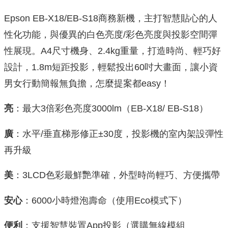
Epson EB-X18/EB-S18商務新機，主打智慧貼心的人
性化功能，與優異的白色亮度/彩色亮度與投影空間彈
性展現。A4尺寸機身、2.4kg重量，打造時尚、輕巧好
設計，1.8m短距投影，輕鬆投出60吋大畫面，讓小資
男女行動簡報無負擔，怎麼提案都easy！
亮
：最大3倍彩色亮度3000lm（EB-X18/ EB-S18）
廣
：水平/垂直梯形修正±30度，投影機的室內架設彈性
再升級
美
：3LCD色彩最鮮艷準確，外型時尚輕巧、方便攜帶
安心
：6000小時燈泡壽命（使用Eco模式下）
便利
：支援智慧裝置App投影（選購無線模組