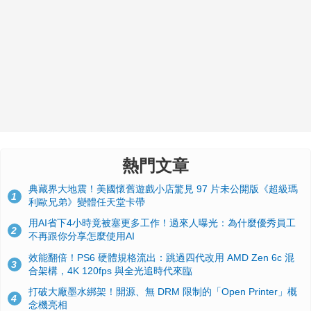
熱門文章
典藏界大地震！美國懷舊遊戲小店驚見 97 片未公開版《超級瑪
1
利歐兄弟》變體任天堂卡帶
用AI省下4小時竟被塞更多工作！過來人曝光：為什麼優秀員工
2
不再跟你分享怎麼使用AI
效能翻倍！PS6 硬體規格流出：跳過四代改用 AMD Zen 6c 混
3
合架構，4K 120fps 與全光追時代來臨
打破大廠墨水綁架！開源、無 DRM 限制的「Open Printer」概
4
念機亮相