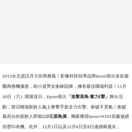
台北資訊月大吹商務風！影像科技領導品牌
祭出多款旗
2013
Epson
艦商務機優惠，助小資男女衝鋒陷陣，擁有最佳職場利器！
月
11
日（六）開展首日，
推出
「進擊菜鳥
奮力
擊」
舞台活
‧
30
Epson
E
動，號召職場新鮮人戴上拳擊手套全力出擊、衝破不景氣！衝破
最高分的新鮮人即能以
元菜鳥價
，獨家獲得
原廠連續
0
Epson M105
供墨印表機
。此外，
月
日以及
月
日至
日連續兩週末，
12
1
12
6
8