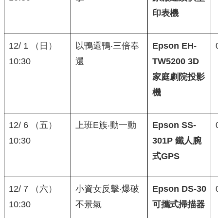
印表機
12/ 1 （日）
以鴨還鴨‧三倍奉
Epson EH-
10:30
還
TW5200 3D
家庭劇院投影
機
12/ 6 （五）
上班E族‧動一動
Epson SS-
10:30
301P
鐵人腕
式
GPS
12/ 7 （六）
小資女反擊‧爆破
Epson DS-30
10:30
不景氣
可攜式掃描器