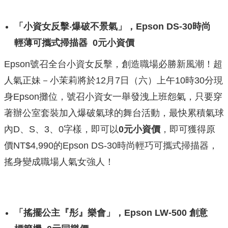
「小資女反擊
‧
爆破不景氣」，
Epson DS-30
時尚
輕薄可攜式掃描器
0
元小資價
Epson號召全台小資女反擊，創造職場必勝新風潮！超
人氣正妹－小茉莉將於12月7日（六）上午10時30分現
身Epson攤位，號召小資女一舉發洩上班怨氣，只要穿
著辦公室套裝加入爆破氣球的舞台活動，最快累積氣球
內D、S、3、0字樣，即可以
0
元小資價
，即可獲得原
價NT$4,990的Epson DS-30時尚輕巧可攜式掃描器，
搖身變成職場人氣女強人！
「搖擺公主『彤』樂會」，
Epson LW-500
創意