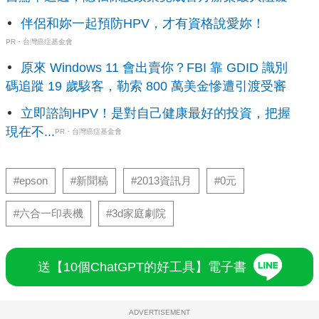
伴侶和妳一起預防HPV，才有資格說愛妳！
PR・台灣癌症基金會
原來 Windows 11 會出賣你？FBI 靠 GDID 識別
碼追蹤 19 歲駭客，勒索 800 萬美金慘遭引渡受審
立即諮詢HPV！是對自己健康最好的投資，把握
現在不...
PR・台灣癌症基金會
#epson
#新聞稿
#2013資訊月
#0元
#六合一印表機
#3d家庭劇院
送【10個ChatGPT的好工具】電子書
ADVERTISEMENT