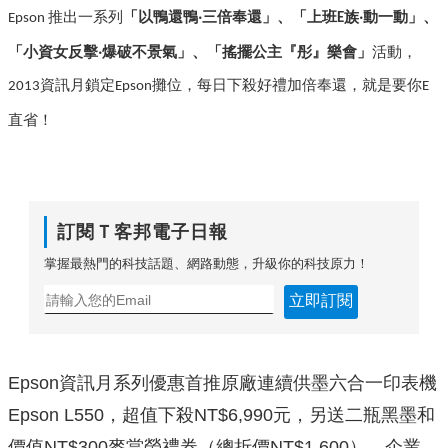
推出一系列
「以鴨還鴨
三倍奉還」、「上班
族
動一動」、
‧
‧
Epson
E
「小資女反擊
爆破不景氣」、「搖擺公主『彤』樂會」
活動，
‧
資訊月鎖定
攤位，每日下殺好禮
加倍奉還，就是要你
2013
Epson
E
！
直省
訂閱Ｔ客邦電子日報
掌握最熱門的科技話題、網路動態，升級你的科技原力！
立即訂閱
Epson資訊月系列優惠首推原廠連續供墨六合一印表機
Epson L550，超值下殺NT$6,990元，另送二瓶黑墨和
價值NT$300麥當勞禮券（總折價NT$1,600）。企業