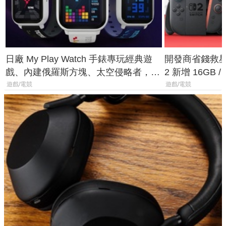
日廠 My Play Watch 手錶專玩經典遊
開發商省錢救星！
戲、內建俄羅斯方塊、太空侵略者，不
2 新增 16GB
過竟然不能連手機？
選擇
遊戲/電競
遊戲/電競