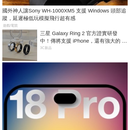
國外神人讓Sony WH-1000XM5 支援 Windows 頭部追
蹤，延遲極低玩模擬飛行超有感
遊戲/電競
三星 Galaxy Ring 2 官方證實研發
中！傳將支援 iPhone，還有強大的 AI
與智慧家電連動功能
3C新品