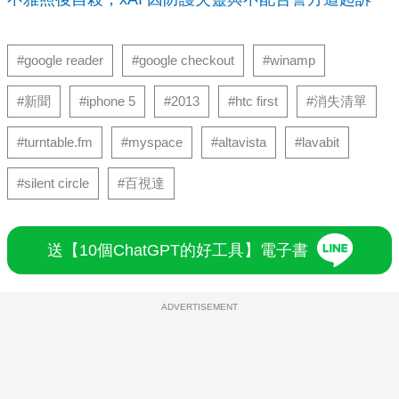
#google reader
#google checkout
#winamp
#新聞
#iphone 5
#2013
#htc first
#消失清單
#turntable.fm
#myspace
#altavista
#lavabit
#silent circle
#百視達
送【10個ChatGPT的好工具】電子書
ADVERTISEMENT