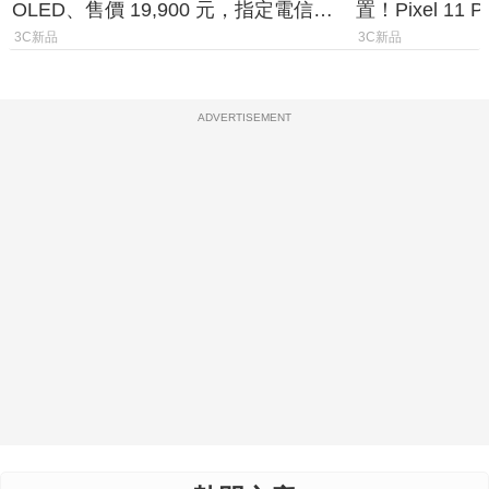
OLED、售價 19,900 元，指定電信資
置！Pixel 11
費最低 0 元入手
1.6%
3C新品
3C新品
ADVERTISEMENT