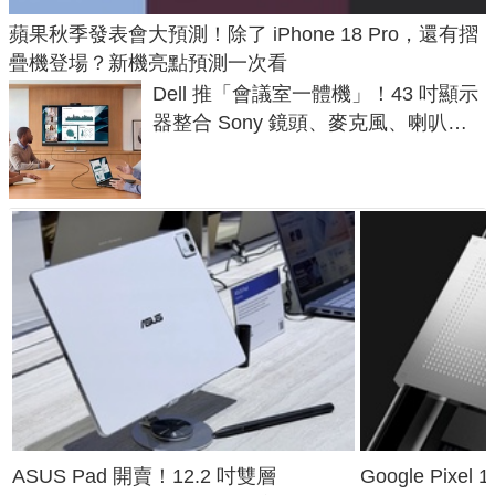
蘋果秋季發表會大預測！除了 iPhone 18 Pro，還有摺
疊機登場？新機亮點預測一次看
Dell 推「會議室一體機」！43 吋顯示
器整合 Sony 鏡頭、麥克風、喇叭，
一條 USB-C 就能開會
ASUS Pad 開賣！12.2 吋雙層
Google Pixe