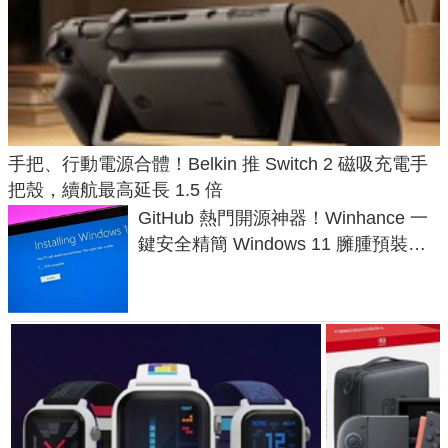
手把、行動電源合體！Belkin 推 Switch 2 磁吸充電手
把殼，續航最高延長 1.5 倍
GitHub 熱門開源神器！Winhance 一
鍵安全精簡 Windows 11 臃腫預裝軟
體與後台追蹤