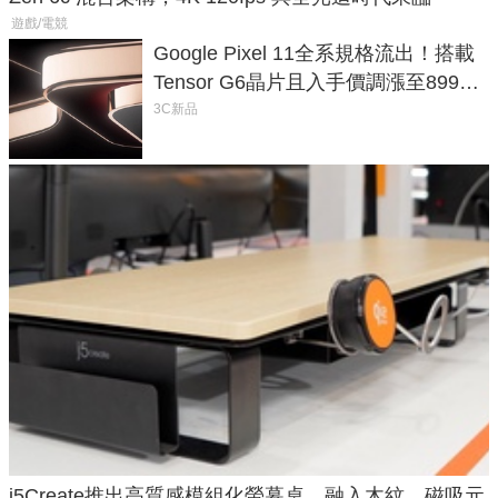
遊戲/電競
Google Pixel 11全系規格流出！搭載
Tensor G6晶片且入手價調漲至899美
元
3C新品
j5Create推出高質感模組化螢幕桌，融入木紋、磁吸元