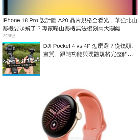
iPhone 18 Pro 設計圖 A20 晶片規格全看光，華強北山
寨機要起飛了？專家曝山寨機無法復刻兩大關鍵
3C新品
DJI Pocket 4 vs 4P 怎麼選？從鏡頭、
畫質、跟隨功能與硬體規格完整解
析，一次看懂兩台差異