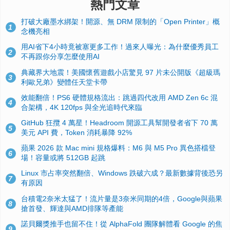
熱門文章
打破大廠墨水綁架！開源、無 DRM 限制的「Open Printer」概
1
念機亮相
用AI省下4小時竟被塞更多工作！過來人曝光：為什麼優秀員工
2
不再跟你分享怎麼使用AI
典藏界大地震！美國懷舊遊戲小店驚見 97 片未公開版《超級瑪
3
利歐兄弟》變體任天堂卡帶
效能翻倍！PS6 硬體規格流出：跳過四代改用 AMD Zen 6c 混
4
合架構，4K 120fps 與全光追時代來臨
GitHub 狂攬 4 萬星！Headroom 開源工具幫開發者省下 70 萬
5
美元 API 費，Token 消耗暴降 92%
蘋果 2026 款 Mac mini 規格爆料：M6 與 M5 Pro 異色搭檔登
6
場！容量或將 512GB 起跳
Linux 市占率突然翻倍、Windows 跌破六成？最新數據背後恐另
7
有原因
台積電2奈米太猛了！流片量是3奈米同期的4倍，Google與蘋果
8
搶首發、輝達與AMD排隊等產能
諾貝爾獎推手也留不住！從 AlphaFold 團隊解體看 Google 的焦
9