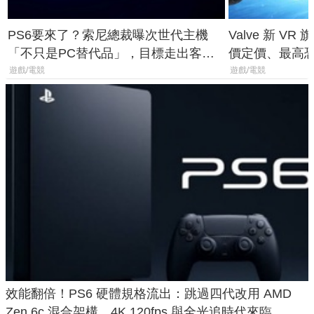
PS6要來了？索尼總裁曝次世代主機
Valve 新 VR 
「不只是PC替代品」，目標走出客
價定價、最高恐破
廳、進軍電競桌面
遊戲/電競
遊戲/電競
效能翻倍！PS6 硬體規格流出：跳過四代改用 AMD
Zen 6c 混合架構，4K 120fps 與全光追時代來臨