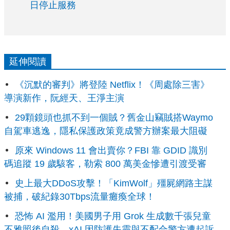
日停止服務
延伸閱讀
《沉默的審判》將登陸 Netflix！《周處除三害》
導演新作，阮經天、王淨主演
29顆鏡頭也抓不到一個賊？舊金山竊賊搭Waymo
自駕車逃逸，隱私保護政策竟成警方辦案最大阻礙
原來 Windows 11 會出賣你？FBI 靠 GDID 識別
碼追蹤 19 歲駭客，勒索 800 萬美金慘遭引渡受審
史上最大DDoS攻擊！「KimWolf」殭屍網路主謀
被捕，破紀錄30Tbps流量癱瘓全球！
恐怖 AI 濫用！美國男子用 Grok 生成數千張兒童
不雅照後自殺，xAI 因防護失靈與不配合警方遭起訴