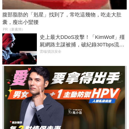
腹部脂肪的「剋星」找到了，常吃這幾物，吃走大肚
囊，瘦出小蠻腰
PR（新素簡）
史上最大DDoS攻擊！「KimWolf」殭
屍網路主謀被捕，破紀錄30Tbps流量
癱瘓全球！
雲端/資訊安全