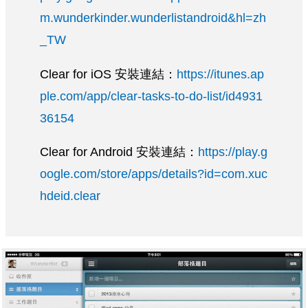
m.wunderkinder.wunderlistandroid&hl=zh
_TW
Clear for iOS 安裝連結：
https://itunes.ap
ple.com/app/clear-tasks-to-do-list/id4931
36154
Clear for Android 安裝連結：
https://play.g
oogle.com/store/apps/details?id=com.xuc
hdeid.clear