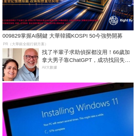
009829掌握AI關鍵 大華韓國KOSPI 50今強勢開募
PR（大華銀全能行銷方案）
找了半輩子求助偵探都沒用！66歲加
拿大男子靠ChatGPT，成功找回失散
50年家人
AI/大數據