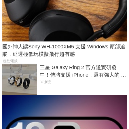
國外神人讓Sony WH-1000XM5 支援 Windows 頭部追
蹤，延遲極低玩模擬飛行超有感
遊戲/電競
三星 Galaxy Ring 2 官方證實研發
中！傳將支援 iPhone，還有強大的 AI
與智慧家電連動功能
3C新品