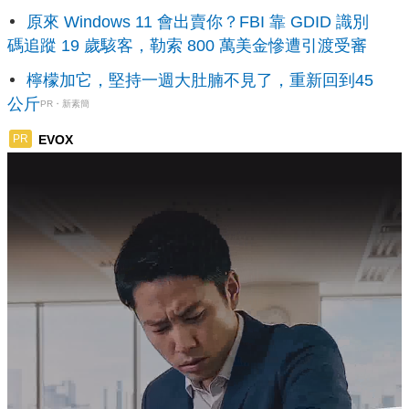
原來 Windows 11 會出賣你？FBI 靠 GDID 識別
碼追蹤 19 歲駭客，勒索 800 萬美金慘遭引渡受審
檸檬加它，堅持一週大肚腩不見了，重新回到45
公斤
PR・新素簡
EVOX
PR