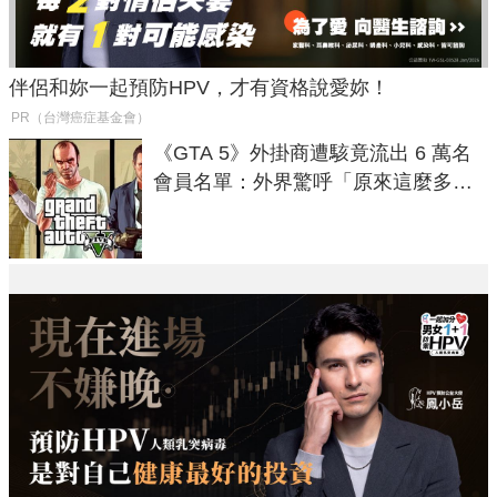
伴侶和妳一起預防HPV，才有資格說愛妳！
PR（台灣癌症基金會）
《GTA 5》外掛商遭駭竟流出 6 萬名
會員名單：外界驚呼「原來這麼多人
在開掛！」