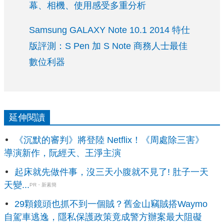
幕、相機、使用感受多重分析
Samsung GALAXY Note 10.1 2014 特仕
版評測：S Pen 加 S Note 商務人士最佳
數位利器
延伸閱讀
《沉默的審判》將登陸 Netflix！《周處除三害》
導演新作，阮經天、王淨主演
起床就先做件事，沒三天小腹就不見了! 肚子一天
天變...
PR・新素簡
29顆鏡頭也抓不到一個賊？舊金山竊賊搭Waymo
自駕車逃逸，隱私保護政策竟成警方辦案最大阻礙