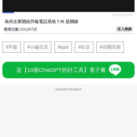
ads by popIn
為何企業開始升級電話系統？AI 是關鍵
深入瞭解
觀看次數 124,267次
#平板
#小編生活
#ipad
#生活
#非關評測
送【10個ChatGPT的好工具】電子書
ADVERTISEMENT