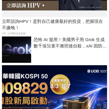
立即諮詢HPV！是對自己健康最好的投資，把握現在
不嫌晚！
PR（台灣癌症基金會）
恐怖 AI 濫用！美國男子用 Grok 生成
數千張兒童不雅照後自殺，xAI 因防護
失靈與不配合警方遭起訴