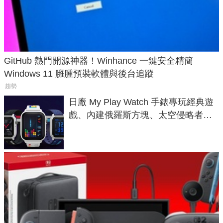
GitHub 熱門開源神器！Winhance 一鍵安全精簡
Windows 11 臃腫預裝軟體與後台追蹤
趨勢
日廠 My Play Watch 手錶專玩經典遊
戲、內建俄羅斯方塊、太空侵略者，
不過竟然不能連手機？