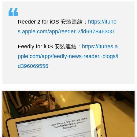
Reeder 2 for iOS 安裝連結：
https://itune
s.apple.com/app/reeder-2/id697846300
Feedly for iOS 安裝連結：
https://itunes.a
pple.com/app/feedly-news-reader.-blogs/i
d396069556