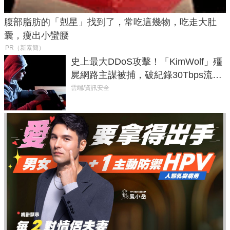
腹部脂肪的「剋星」找到了，常吃這幾物，吃走大肚
囊，瘦出小蠻腰
PR（新素簡）
史上最大DDoS攻擊！「KimWolf」殭
屍網路主謀被捕，破紀錄30Tbps流量
癱瘓全球！
雲端/資訊安全