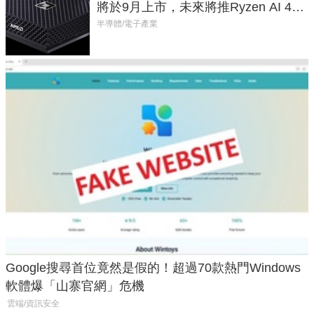
將於9月上市，未來將推Ryzen AI 400
Max系列處理器與對應升級版
半導體/電子產業
Google搜尋首位竟然是假的！超過70款熱門Windows
軟體爆「山寨官網」危機
雲端/資訊安全