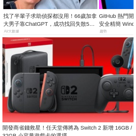
找了半輩子求助偵探都沒用！66歲加拿
GitHub 熱門
大男子靠ChatGPT，成功找回失散50
安全精簡 Wind
年家人
後台追蹤
AI/大數據
趨勢
開發商省錢救星！任天堂傳將為 Switch 2 新增 16GB /
32GB 小容量遊戲卡的選擇