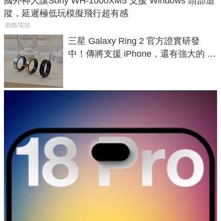
國外神人讓Sony WH-1000XM5 支援 Windows 頭部追
蹤，延遲極低玩模擬飛行超有感
遊戲/電競
三星 Galaxy Ring 2 官方證實研發
中！傳將支援 iPhone，還有強大的 AI
與智慧家電連動功能