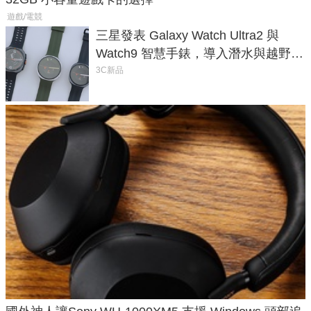
遊戲/電競
三星發表 Galaxy Watch Ultra2 與
Watch9 智慧手錶，導入潛水與越野跑
導航功能
3C新品