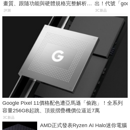
畫質、跟隨功能與硬體規格完整解析，
出！代號「god
一次看懂兩台差異
鎖定 AI 應用
評測
3C新品
Google Pixel 11價格配色遭亞馬遜「偷跑」！全系列
容量256GB起跳、頂規摺疊機價位逼近7萬
3C新品
AMD正式發表Ryzen AI Halo迷你電腦