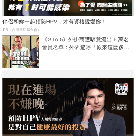
伴侶和妳一起預防HPV，才有資格說愛妳！
PR（台灣癌症基金會）
《GTA 5》外掛商遭駭竟流出 6 萬名
會員名單：外界驚呼「原來這麼多人
在開掛！」