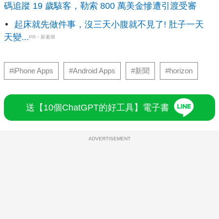
碼追蹤 19 歲駭客，勒索 800 萬美金慘遭引渡受審
起床就先做件事，沒三天小腹就不見了! 肚子一天
天變...
PR・新素簡
#iPhone Apps
#Android Apps
#新聞
#horizon
送【10個ChatGPT的好工具】電子書
ADVERTISEMENT