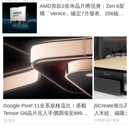
AMD首款2奈米晶片將現身：Zen 6架
構「Venice」確定7月發表、256核心
效能大噴發70%
Google Pixel 11全系規格流出！搭載
j5Create
Tensor G6晶片且入手價調漲至899美
入木紋、磁吸
元
3C新品
半導體/電子產業