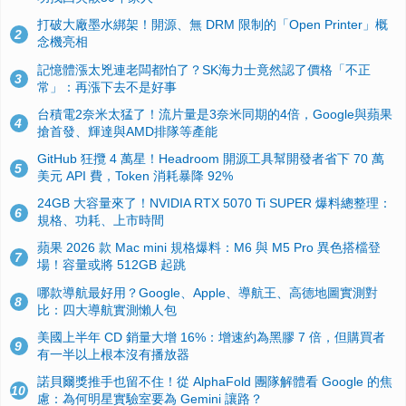
打破大廠墨水綁架！開源、無 DRM 限制的「Open Printer」概
2
念機亮相
記憶體漲太兇連老闆都怕了？SK海力士竟然認了價格「不正
3
常」：再漲下去不是好事
台積電2奈米太猛了！流片量是3奈米同期的4倍，Google與蘋果
4
搶首發、輝達與AMD排隊等產能
GitHub 狂攬 4 萬星！Headroom 開源工具幫開發者省下 70 萬
5
美元 API 費，Token 消耗暴降 92%
24GB 大容量來了！NVIDIA RTX 5070 Ti SUPER 爆料總整理：
6
規格、功耗、上市時間
蘋果 2026 款 Mac mini 規格爆料：M6 與 M5 Pro 異色搭檔登
7
場！容量或將 512GB 起跳
哪款導航最好用？Google、Apple、導航王、高德地圖實測對
8
比：四大導航實測懶人包
美國上半年 CD 銷量大增 16%：增速約為黑膠 7 倍，但購買者
9
有一半以上根本沒有播放器
諾貝爾獎推手也留不住！從 AlphaFold 團隊解體看 Google 的焦
10
慮：為何明星實驗室要為 Gemini 讓路？