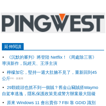
延伸閱讀
《沉默的審判》將登陸 Netflix！《周處除三害》
導演新作，阮經天、王淨主演
檸檬加它，堅持一週大肚腩不見了，重新回到45
公斤
PR・新素簡
29顆鏡頭也抓不到一個賊？舊金山竊賊搭Waymo
自駕車逃逸，隱私保護政策竟成警方辦案最大阻礙
原來 Windows 11 會出賣你？FBI 靠 GDID 識別