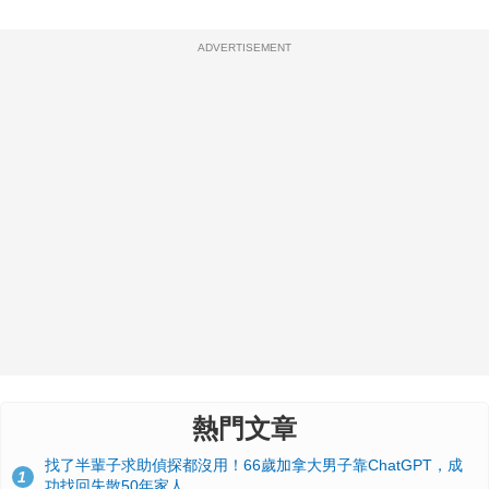
ADVERTISEMENT
熱門文章
找了半輩子求助偵探都沒用！66歲加拿大男子靠ChatGPT，成
1
功找回失散50年家人