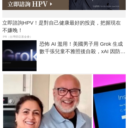
立即諮詢HPV！是對自己健康最好的投資，把握現在
不嫌晚！
PR（台灣癌症基金會）
恐怖 AI 濫用！美國男子用 Grok 生成
數千張兒童不雅照後自殺，xAI 因防護
失靈與不配合警方遭起訴