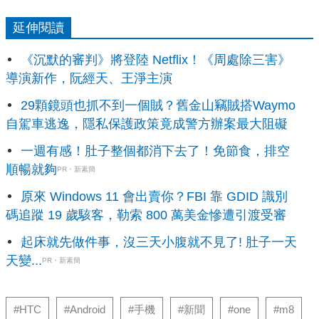
延伸閱讀
《沉默的審判》將登陸 Netflix！《周處除三害》
導演新作，阮經天、王淨主演
29顆鏡頭也抓不到一個賊？舊金山竊賊搭Waymo
自駕車逃逸，隱私保護政策竟成警方辦案最大阻礙
一週有感！肚子整個都消下去了！免節食，排空
順暢就夠
PR・新素簡
原來 Windows 11 會出賣你？FBI 靠 GDID 識別
碼追蹤 19 歲駭客，勒索 800 萬美金慘遭引渡受審
起床就先做件事，沒三天小腹就不見了! 肚子一天
天變...
PR・新素簡
#HTC
#Android
#手機
#新聞
#one
#m8