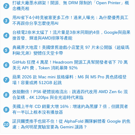
打破大廠墨水綁架！開源、無 DRM 限制的「Open Printer」概
2
念機亮相
用AI省下4小時竟被塞更多工作！過來人曝光：為什麼優秀員工
3
不再跟你分享怎麼使用AI
台積電2奈米太猛了！流片量是3奈米同期的4倍，Google與蘋果
4
搶首發、輝達與AMD排隊等產能
典藏界大地震！美國懷舊遊戲小店驚見 97 片未公開版《超級瑪
5
利歐兄弟》變體任天堂卡帶
GitHub 狂攬 4 萬星！Headroom 開源工具幫開發者省下 70 萬
6
美元 API 費，Token 消耗暴降 92%
蘋果 2026 款 Mac mini 規格爆料：M6 與 M5 Pro 異色搭檔登
7
場！容量或將 512GB 起跳
效能翻倍！PS6 硬體規格流出：跳過四代改用 AMD Zen 6c 混
8
合架構，4K 120fps 與全光追時代來臨
美國上半年 CD 銷量大增 16%：增速約為黑膠 7 倍，但購買者
9
有一半以上根本沒有播放器
諾貝爾獎推手也留不住！從 AlphaFold 團隊解體看 Google 的焦
10
慮：為何明星實驗室要為 Gemini 讓路？