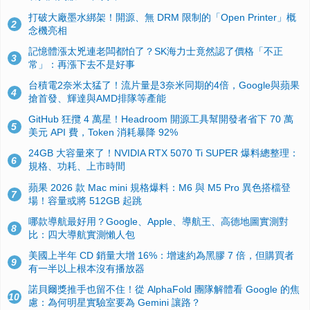
打破大廠墨水綁架！開源、無 DRM 限制的「Open Printer」概
2
念機亮相
記憶體漲太兇連老闆都怕了？SK海力士竟然認了價格「不正
3
常」：再漲下去不是好事
台積電2奈米太猛了！流片量是3奈米同期的4倍，Google與蘋果
4
搶首發、輝達與AMD排隊等產能
GitHub 狂攬 4 萬星！Headroom 開源工具幫開發者省下 70 萬
5
美元 API 費，Token 消耗暴降 92%
24GB 大容量來了！NVIDIA RTX 5070 Ti SUPER 爆料總整理：
6
規格、功耗、上市時間
蘋果 2026 款 Mac mini 規格爆料：M6 與 M5 Pro 異色搭檔登
7
場！容量或將 512GB 起跳
哪款導航最好用？Google、Apple、導航王、高德地圖實測對
8
比：四大導航實測懶人包
美國上半年 CD 銷量大增 16%：增速約為黑膠 7 倍，但購買者
9
有一半以上根本沒有播放器
諾貝爾獎推手也留不住！從 AlphaFold 團隊解體看 Google 的焦
10
慮：為何明星實驗室要為 Gemini 讓路？