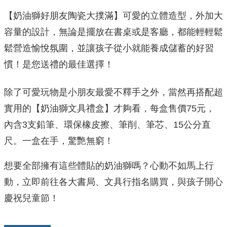
【奶油獅好朋友陶瓷大撲滿】可愛的立體造型，外加大
容量的設計，無論是擺放在書桌或是客廳，都能輕輕鬆
鬆營造愉悅氛圍，並讓孩子從小就能養成儲蓄的好習
慣！是您送禮的最佳選擇！
除了可愛玩物是小朋友最愛不釋手之外，當然再搭配超
實用的【奶油獅文具禮盒】才夠看，每盒售價75元，
內含3支鉛筆、環保橡皮擦、筆削、筆芯、15公分直
尺。一盒在手，驚艷無窮！
想要全部擁有這些體貼的奶油獅嗎？心動不如馬上行
動，立即前往各大書局、文具行指名購買，與孩子開心
慶祝兒童節！