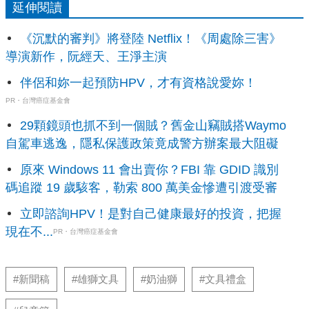
延伸閱讀
《沉默的審判》將登陸 Netflix！《周處除三害》
導演新作，阮經天、王淨主演
伴侶和妳一起預防HPV，才有資格說愛妳！
PR・台灣癌症基金會
29顆鏡頭也抓不到一個賊？舊金山竊賊搭Waymo
自駕車逃逸，隱私保護政策竟成警方辦案最大阻礙
原來 Windows 11 會出賣你？FBI 靠 GDID 識別
碼追蹤 19 歲駭客，勒索 800 萬美金慘遭引渡受審
立即諮詢HPV！是對自己健康最好的投資，把握
現在不...
PR・台灣癌症基金會
#新聞稿
#雄獅文具
#奶油獅
#文具禮盒