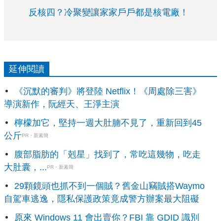
反核四？冷聚變讓家家戶戶都是核電廠！
延伸閱讀
《沉默的審判》將登陸 Netflix！《周處除三害》
導演新作，阮經天、王淨主演
檸檬加它，堅持一週大肚腩不見了，重新回到45
公斤
PR・新素簡
腹部脂肪的「剋星」找到了，常吃這幾物，吃走
大肚囊，...
PR・新素簡
29顆鏡頭也抓不到一個賊？舊金山竊賊搭Waymo
自駕車逃逸，隱私保護政策竟成警方辦案最大阻礙
原來 Windows 11 會出賣你？FBI 靠 GDID 識別