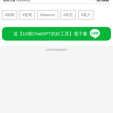
深入瞭解
觀看次數 124,692次
#新聞
#發電
#altaeros
#高空
#風力
送【10個ChatGPT的好工具】電子書
ADVERTISEMENT