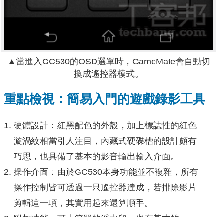
▲當進入GC530的OSD選單時，GameMate會自動切
換成遙控器模式。
重點檢視：簡易入門的遊戲錄影工具
硬體設計：紅黑配色的外殼，加上標誌性的紅色
漩渦紋相當引人注目，內藏式硬碟槽的設計頗有
巧思，也具備了基本的影音輸出輸入介面。
操作介面：由於GC530本身功能並不複雜，所有
操作控制皆可透過一只遙控器達成，若排除影片
剪輯這一項，其實用起來還算順手。