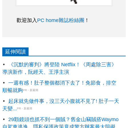
歡迎加入
PC home雜誌粉絲團
！
延伸閱讀
《沉默的審判》將登陸 Netflix！《周處除三害》
導演新作，阮經天、王淨主演
一週有感！肚子整個都消下去了！免節食，排空
順暢就夠
PR・新素簡
起床就先做件事，沒三天小腹就不見了! 肚子一天
天變...
PR・新素簡
29顆鏡頭也抓不到一個賊？舊金山竊賊搭Waymo
自駕車逃逸，隱私保護政策竟成警方辦案最大阻礙