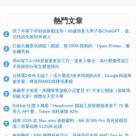
熱門文章
找了半輩子求助偵探都沒用！66歲加拿大男子靠ChatGPT，成
1
功找回失散50年家人
打破大廠墨水綁架！開源、無 DRM 限制的「Open Printer」概
2
念機亮相
用AI省下4小時竟被塞更多工作！過來人曝光：為什麼優秀員工
3
不再跟你分享怎麼使用AI
台積電2奈米太猛了！流片量是3奈米同期的4倍，Google與蘋果
4
搶首發、輝達與AMD排隊等產能
典藏界大地震！美國懷舊遊戲小店驚見 97 片未公開版《超級瑪
5
利歐兄弟》變體任天堂卡帶
GitHub 狂攬 4 萬星！Headroom 開源工具幫開發者省下 70 萬
6
美元 API 費，Token 消耗暴降 92%
蘋果 2026 款 Mac mini 規格爆料：M6 與 M5 Pro 異色搭檔登
7
場！容量或將 512GB 起跳
效能翻倍！PS6 硬體規格流出：跳過四代改用 AMD Zen 6c 混