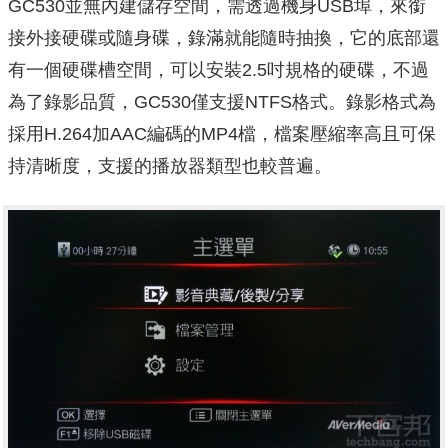
GC530並無內建儲存空間，需透過機身USB埠，來銜
接外接硬碟或隨身碟，錄滿就能隨時抽換，它的底部還
有一個硬碟槽空間，可以安裝2.5吋規格的硬碟，不過
為了錄影品質，GC530僅支援NTFS格式。錄影格式為
採用H.264加AAC編碼的MP4檔，檔案壓縮率高且可保
持清晰度，支援的播放器類型也較普遍。