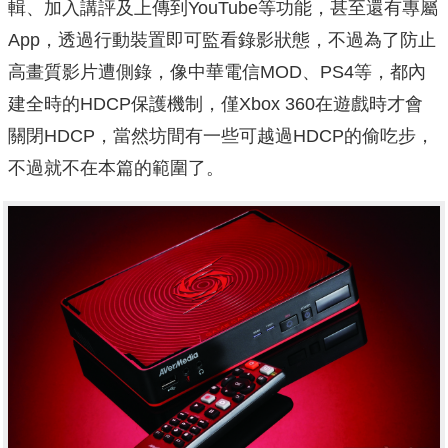
輯、加入講評及上傳到YouTube等功能，甚至還有專屬
App，透過行動裝置即可監看錄影狀態，不過為了防止
高畫質影片遭側錄，像中華電信MOD、PS4等，都內
建全時的HDCP保護機制，僅Xbox 360在遊戲時才會
關閉HDCP，當然坊間有一些可越過HDCP的偷吃步，
不過就不在本篇的範圍了。