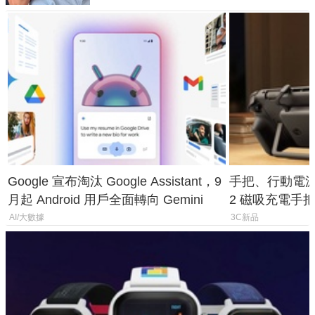
Google 宣布淘汰 Google Assistant，9
手把、行動電源合體
月起 Android 用戶全面轉向 Gemini
2 磁吸充電手把
倍
AI/大數據
3C新品