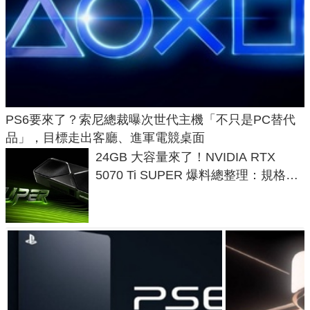
PS6要來了？索尼總裁曝次世代主機「不只是PC替代
品」，目標走出客廳、進軍電競桌面
24GB 大容量來了！NVIDIA RTX
5070 Ti SUPER 爆料總整理：規格、
功耗、上市時間