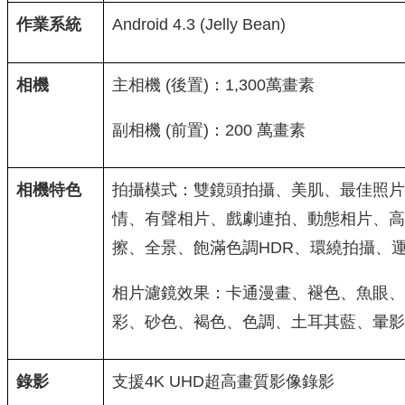
作業系統
Android 4.3 (Jelly Bean)
相機
主相機 (後置)：1,300萬畫素
副相機 (前置)：200 萬畫素
相機特色
拍攝模式：雙鏡頭拍攝、美肌、最佳照片
情、有聲相片、戲劇連拍、動態相片、高
擦、全景、飽滿色調HDR、環繞拍攝、
相片濾鏡效果：卡通漫畫、褪色、魚眼、
彩、砂色、褐色、色調、土耳其藍、暈影
錄影
支援4K UHD超高畫質影像錄影