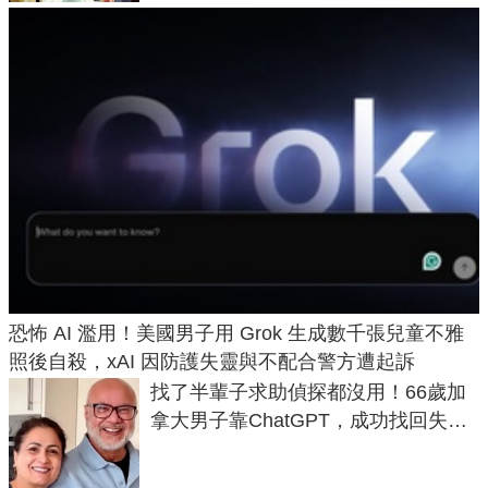
恐怖 AI 濫用！美國男子用 Grok 生成數千張兒童不雅
照後自殺，xAI 因防護失靈與不配合警方遭起訴
找了半輩子求助偵探都沒用！66歲加
拿大男子靠ChatGPT，成功找回失散
50年家人