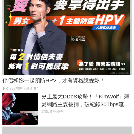
伴侶和妳一起預防HPV，才有資格說愛妳！
PR（台灣癌症基金會）
史上最大DDoS攻擊！「KimWolf」殭
屍網路主謀被捕，破紀錄30Tbps流量
癱瘓全球！
雲端/資訊安全