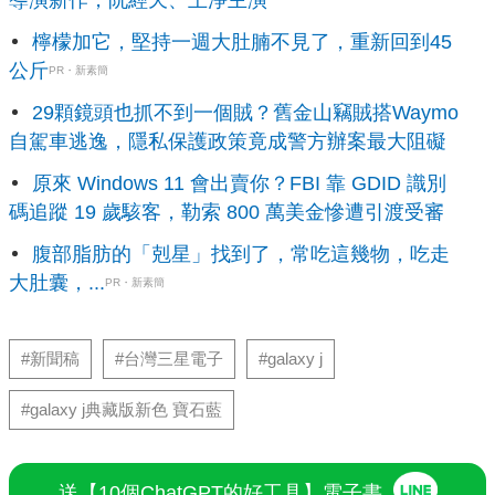
導演新作，阮經天、王淨主演
檸檬加它，堅持一週大肚腩不見了，重新回到45
公斤
PR・新素簡
29顆鏡頭也抓不到一個賊？舊金山竊賊搭Waymo
自駕車逃逸，隱私保護政策竟成警方辦案最大阻礙
原來 Windows 11 會出賣你？FBI 靠 GDID 識別
碼追蹤 19 歲駭客，勒索 800 萬美金慘遭引渡受審
腹部脂肪的「剋星」找到了，常吃這幾物，吃走
大肚囊，...
PR・新素簡
#新聞稿
#台灣三星電子
#galaxy j
#galaxy j典藏版新色 寶石藍
送【10個ChatGPT的好工具】電子書