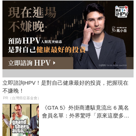
立即諮詢HPV！是對自己健康最好的投資，把握現在
不嫌晚！
PR（台灣癌症基金會）
《GTA 5》外掛商遭駭竟流出 6 萬名
會員名單：外界驚呼「原來這麼多人
在開掛！」