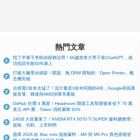
熱門文章
找了半輩子求助偵探都沒用！66歲加拿大男子靠ChatGPT，成
1
功找回失散50年家人
打破大廠墨水綁架！開源、無 DRM 限制的「Open Printer」概
2
念機亮相
台積電2奈米太猛了！流片量是3奈米同期的4倍，Google與蘋果
3
搶首發、輝達與AMD排隊等產能
GitHub 狂攬 4 萬星！Headroom 開源工具幫開發者省下 70 萬
4
美元 API 費，Token 消耗暴降 92%
24GB 大容量來了！NVIDIA RTX 5070 Ti SUPER 爆料總整理：
5
規格、功耗、上市時間
蘋果 2026 款 Mac mini 規格爆料：M6 與 M5 Pro 異色搭檔登
6