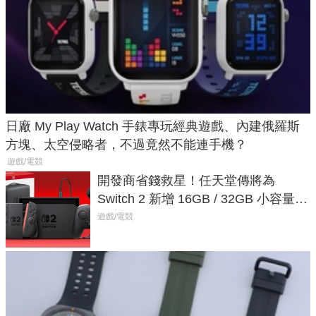
日廠 My Play Watch 手錶專玩經典遊戲、內建俄羅斯
方塊、太空侵略者，不過竟然不能連手機？
遊戲/電競
開發商省錢救星！任天堂傳將為
Switch 2 新增 16GB / 32GB 小容量遊
戲卡的選擇
遊戲/電競