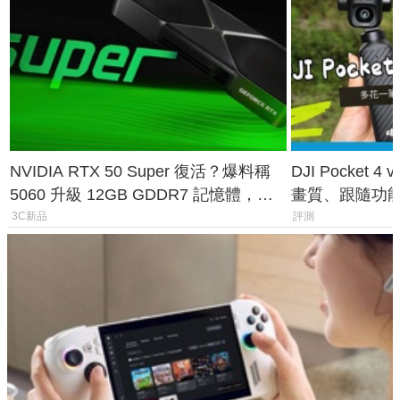
NVIDIA RTX 50 Super 復活？爆料稱
DJI Pocket
5060 升級 12GB GDDR7 記憶體，這
畫質、跟隨功
次規格終於不擠牙膏
一次看懂兩台
3C新品
評測