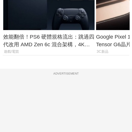
效能翻倍！PS6 硬體規格流出：跳過四
Google Pix
代改用 AMD Zen 6c 混合架構，4K
Tensor G6
120fps 與全光追時代來臨
元
遊戲/電競
3C新品
ADVERTISEMENT