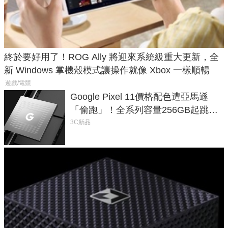
終於要好用了！ROG Ally 將迎來系統級重大更新，全
新 Windows 掌機殼模式讓操作就像 Xbox 一樣順暢
遊戲/電競
Google Pixel 11價格配色遭亞馬遜
「偷跑」！全系列容量256GB起跳、
頂規摺疊機價位逼近7萬
3C新品