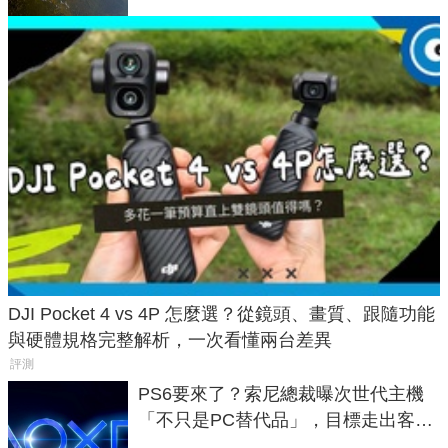
DJI Pocket 4 vs 4P 怎麼選？從鏡頭、畫質、跟隨功能
與硬體規格完整解析，一次看懂兩台差異
評測
PS6要來了？索尼總裁曝次世代主機
「不只是PC替代品」，目標走出客
廳、進軍電競桌面