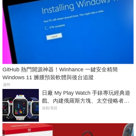
GitHub 熱門開源神器！Winhance 一鍵安全精簡
Windows 11 臃腫預裝軟體與後台追蹤
趨勢
日廠 My Play Watch 手錶專玩經典遊
戲、內建俄羅斯方塊、太空侵略者，
不過竟然不能連手機？
遊戲/電競