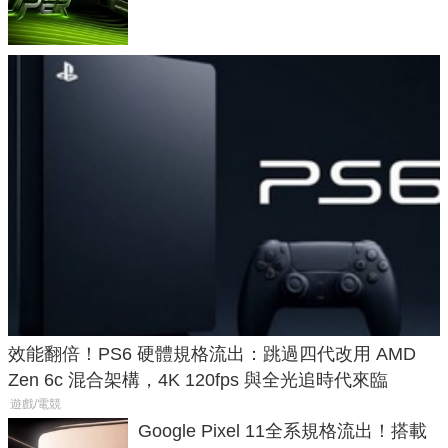
功耗、上市時間
效能翻倍！PS6 硬體規格流出：跳過四代改用 AMD
Zen 6c 混合架構，4K 120fps 與全光追時代來臨
遊戲/電競
Google Pixel 11全系規格流出！搭載