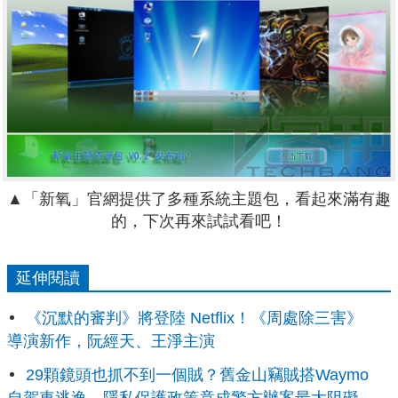
▲「新氧」官網提供了多種系統主題包，看起來滿有趣
的，下次再來試試看吧！
延伸閱讀
《沉默的審判》將登陸 Netflix！《周處除三害》
導演新作，阮經天、王淨主演
29顆鏡頭也抓不到一個賊？舊金山竊賊搭Waymo