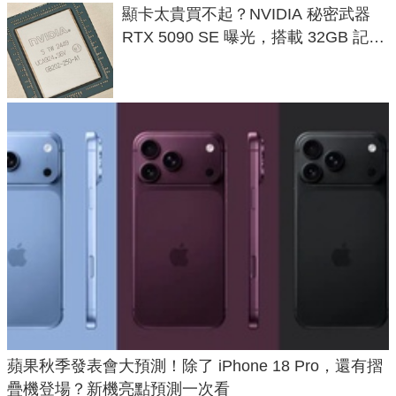
顯卡太貴買不起？NVIDIA 秘密武器
RTX 5090 SE 曝光，搭載 32GB 記憶
體
蘋果秋季發表會大預測！除了 iPhone 18 Pro，還有摺
疊機登場？新機亮點預測一次看