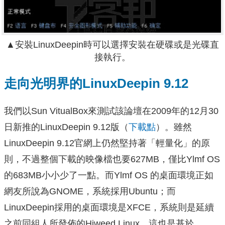
▲安裝LinuxDeepin時可以選擇安裝在硬碟或是光碟直
接執行。
走向光明界的LinuxDeepin 9.12
我們以Sun VitualBox來測試該論壇在2009年的12月30
日新推的LinuxDeepin 9.12版（
下載點
）。雖然
LinuxDeepin 9.12官網上仍然堅持著「輕量化」的原
則，不過整個下載的映像檔也要627MB，僅比Ylmf OS
的683MB小小少了一點。而Ylmf OS 的桌面環境正如
網友所說為GNOME，系統採用Ubuntu；而
LinuxDeepin採用的桌面環境是XFCE，系統則是延續
之前同組人所發佈的Hiweed Linux，這也是基於