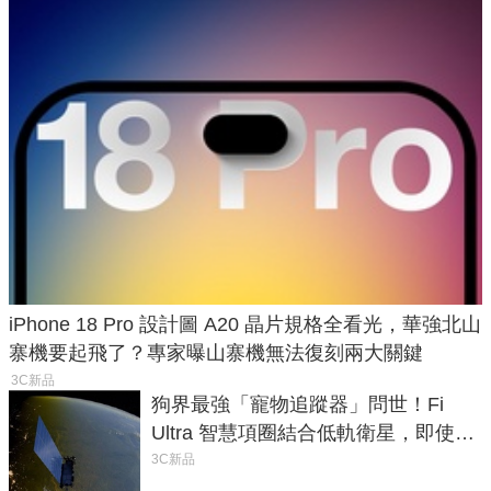
iPhone 18 Pro 設計圖 A20 晶片規格全看光，華強北山
寨機要起飛了？專家曝山寨機無法復刻兩大關鍵
3C新品
狗界最強「寵物追蹤器」問世！Fi
Ultra 智慧項圈結合低軌衛星，即使在
密林山谷也能精準找回愛犬
3C新品