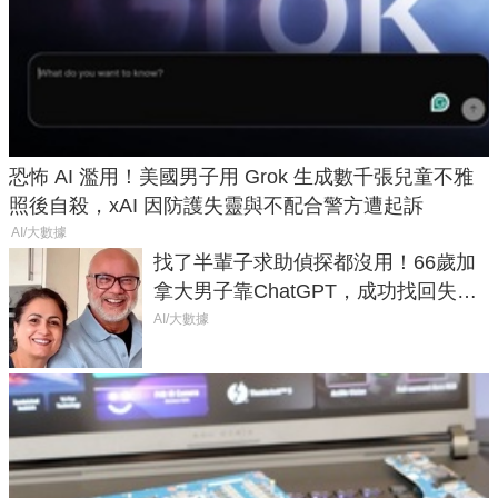
恐怖 AI 濫用！美國男子用 Grok 生成數千張兒童不雅
照後自殺，xAI 因防護失靈與不配合警方遭起訴
AI/大數據
找了半輩子求助偵探都沒用！66歲加
拿大男子靠ChatGPT，成功找回失散
50年家人
AI/大數據