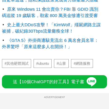
自駕車逃逸，隱私保護政策竟成警方辦案最大阻礙
原來 Windows 11 會出賣你？FBI 靠 GDID 識別
碼追蹤 19 歲駭客，勒索 800 萬美金慘遭引渡受審
史上最大DDoS攻擊！「KimWolf」殭屍網路主謀
被捕，破紀錄30Tbps流量癱瘓全球！
《GTA 5》外掛商遭駭竟流出 6 萬名會員名單：
外界驚呼「原來這麼多人在開掛！」
#其他硬體測試
#ubuntu
#山寨
#網路服務
送【10個ChatGPT的好工具】電子書
ADVERTISEMENT