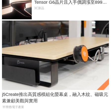
Tensor G6晶片且入手價調漲至899美
元
3C新品
j5Create推出高質感模組化螢幕桌，融入木紋、磁吸元
素兼顧美觀與實用
半導體/電子產業