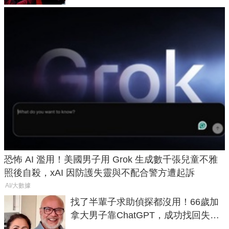
恐怖 AI 濫用！美國男子用 Grok 生成數千張兒童不雅
照後自殺，xAI 因防護失靈與不配合警方遭起訴
AI/大數據
找了半輩子求助偵探都沒用！66歲加
拿大男子靠ChatGPT，成功找回失散
50年家人