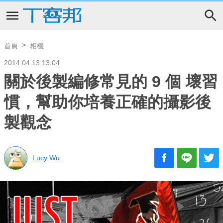
首頁
相機
2014.04.13 13:04
關於後製編修常見的 9 個 壞習
慣，幫助你培養正確的攝影後
製觀念
Lucy Wu