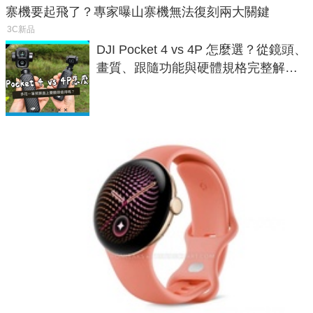
寨機要起飛了？專家曝山寨機無法復刻兩大關鍵
3C新品
DJI Pocket 4 vs 4P 怎麼選？從鏡頭、
畫質、跟隨功能與硬體規格完整解
析，一次看懂兩台差異