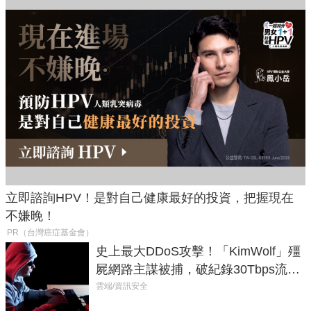
立即諮詢HPV！是對自己健康最好的投資，把握現在
不嫌晚！
PR（台灣癌症基金會）
史上最大DDoS攻擊！「KimWolf」殭
屍網路主謀被捕，破紀錄30Tbps流量
癱瘓全球！
雲端/資訊安全