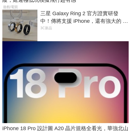
遊戲/電競
三星 Galaxy Ring 2 官方證實研發
中！傳將支援 iPhone，還有強大的 AI
與智慧家電連動功能
3C新品
iPhone 18 Pro 設計圖 A20 晶片規格全看光，華強北山