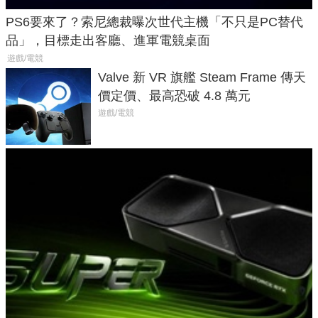
PS6要來了？索尼總裁曝次世代主機「不只是PC替代
品」，目標走出客廳、進軍電競桌面
遊戲/電競
Valve 新 VR 旗艦 Steam Frame 傳天
價定價、最高恐破 4.8 萬元
遊戲/電競