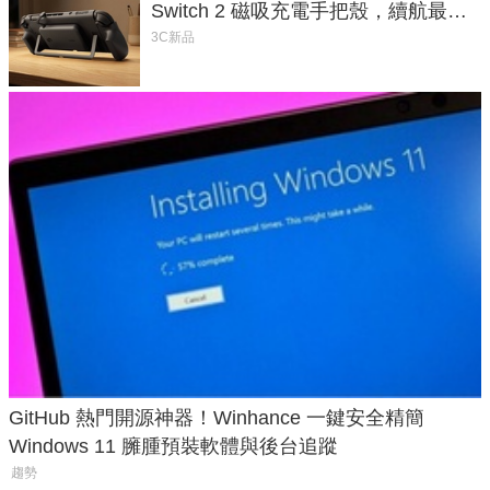
Switch 2 磁吸充電手把殼，續航最高
延長 1.5 倍
3C新品
GitHub 熱門開源神器！Winhance 一鍵安全精簡
Windows 11 臃腫預裝軟體與後台追蹤
趨勢