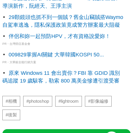
導演新作，阮經天、王淨主演
29顆鏡頭也抓不到一個賊？舊金山竊賊搭Waymo
自駕車逃逸，隱私保護政策竟成警方辦案最大阻礙
伴侶和妳一起預防HPV，才有資格說愛妳！
PR・台灣癌症基金會
009829掌握AI關鍵 大華韓國KOSPI 50...
PR・大華銀全能行銷方案
原來 Windows 11 會出賣你？FBI 靠 GDID 識別
碼追蹤 19 歲駭客，勒索 800 萬美金慘遭引渡受審
#相機
#photoshop
#lightroom
#影像編修
#後製