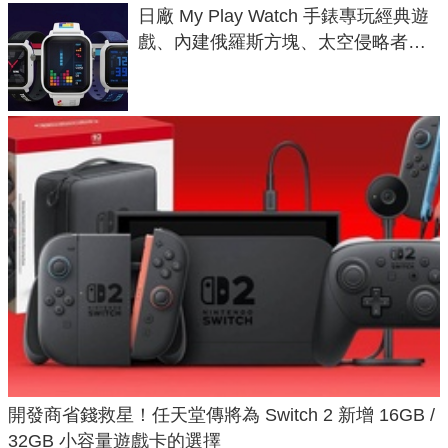
日廠 My Play Watch 手錶專玩經典遊
戲、內建俄羅斯方塊、太空侵略者，
不過竟然不能連手機？
開發商省錢救星！任天堂傳將為 Switch 2 新增 16GB /
32GB 小容量遊戲卡的選擇