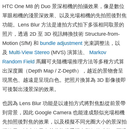
HTC One M8 的 Duo 景深相機的拍攝效果，像是數位
單眼相機的淺景深效果、以及光場相機的先拍照後對焦
功能。Lens Blur 方法是連拍方式拍下多張相同取景的
照片，透過 2D 至 3D 視訊轉換技術
Structure-from-
Motion (SfM) 和
bundle adjustment
光束調整法，以
及
Multi-View Stereo
(MVS) 演算法、
Markov
Random Field
馬爾可夫隨機場推理方法等多種方式算
出深度圖（Depth Map / Z-Depth），越近的景物會呈
現黑色、越遠是呈現白色。把照片換算為 3D 影像後即
可後製出淺景深的效果。
也因為 Lens Blur 功能是以連拍方式將對焦點從前景帶
到背景，因此 Google Camera 也能達成類似光場相機
先拍照後對焦的效果，以及模擬不同光圈大小的景深拍