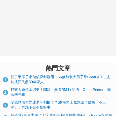
熱門文章
找了半輩子求助偵探都沒用！66歲加拿大男子靠ChatGPT，成
1
功找回失散50年家人
打破大廠墨水綁架！開源、無 DRM 限制的「Open Printer」概
2
念機亮相
記憶體漲太兇連老闆都怕了？SK海力士竟然認了價格「不正
3
常」：再漲下去不是好事
台積電2奈米太猛了！流片量是3奈米同期的4倍，Google與蘋果