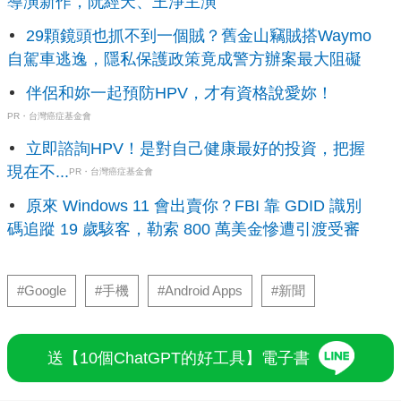
導演新作，阮經天、王淨主演
29顆鏡頭也抓不到一個賊？舊金山竊賊搭Waymo
自駕車逃逸，隱私保護政策竟成警方辦案最大阻礙
伴侶和妳一起預防HPV，才有資格說愛妳！
PR・台灣癌症基金會
立即諮詢HPV！是對自己健康最好的投資，把握
現在不...
PR・台灣癌症基金會
原來 Windows 11 會出賣你？FBI 靠 GDID 識別
碼追蹤 19 歲駭客，勒索 800 萬美金慘遭引渡受審
#Google
#手機
#Android Apps
#新聞
送【10個ChatGPT的好工具】電子書