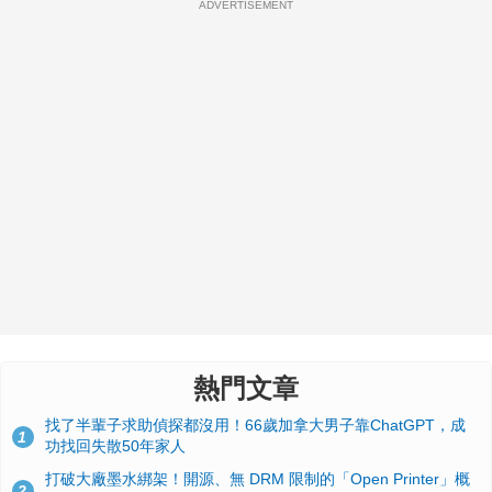
ADVERTISEMENT
熱門文章
找了半輩子求助偵探都沒用！66歲加拿大男子靠ChatGPT，成
1
功找回失散50年家人
打破大廠墨水綁架！開源、無 DRM 限制的「Open Printer」概
2