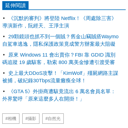
延伸閱讀
《沉默的審判》將登陸 Netflix！《周處除三害》
導演新作，阮經天、王淨主演
29顆鏡頭也抓不到一個賊？舊金山竊賊搭Waymo
自駕車逃逸，隱私保護政策竟成警方辦案最大阻礙
原來 Windows 11 會出賣你？FBI 靠 GDID 識別
碼追蹤 19 歲駭客，勒索 800 萬美金慘遭引渡受審
史上最大DDoS攻擊！「KimWolf」殭屍網路主謀
被捕，破紀錄30Tbps流量癱瘓全球！
《GTA 5》外掛商遭駭竟流出 6 萬名會員名單：
外界驚呼「原來這麼多人在開掛！」
#相機
#攝影
#自然光