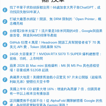
找了半輩子求助偵探都沒用！66歲加拿大男子靠ChatGPT，成
1
功找回失散50年家人
打破大廠墨水綁架！開源、無 DRM 限制的「Open Printer」概
2
念機亮相
台積電2奈米太猛了！流片量是3奈米同期的4倍，Google與蘋果
3
搶首發、輝達與AMD排隊等產能
GitHub 狂攬 4 萬星！Headroom 開源工具幫開發者省下 70 萬
4
美元 API 費，Token 消耗暴降 92%
24GB 大容量來了！NVIDIA RTX 5070 Ti SUPER 爆料總整理：
5
規格、功耗、上市時間
蘋果 2026 款 Mac mini 規格爆料：M6 與 M5 Pro 異色搭檔登
6
場！容量或將 512GB 起跳
典藏界大地震！美國懷舊遊戲小店驚見 97 片未公開版《超級瑪
7
利歐兄弟》變體任天堂卡帶
美國上半年 CD 銷量大增 16%：增速約為黑膠 7 倍，但購買者
8
有一半以上根本沒有播放器
諾貝爾獎推手也留不住！從 AlphaFold 團隊解體看 Google 的焦
9
慮：為何明星實驗室要為 Gemini 讓路？