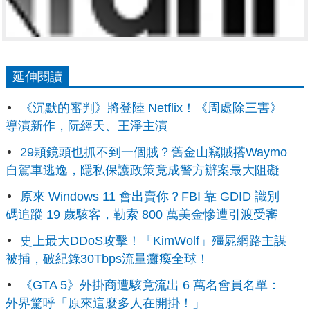
延伸閱讀
《沉默的審判》將登陸 Netflix！《周處除三害》
導演新作，阮經天、王淨主演
29顆鏡頭也抓不到一個賊？舊金山竊賊搭Waymo
自駕車逃逸，隱私保護政策竟成警方辦案最大阻礙
原來 Windows 11 會出賣你？FBI 靠 GDID 識別
碼追蹤 19 歲駭客，勒索 800 萬美金慘遭引渡受審
史上最大DDoS攻擊！「KimWolf」殭屍網路主謀
被捕，破紀錄30Tbps流量癱瘓全球！
《GTA 5》外掛商遭駭竟流出 6 萬名會員名單：
外界驚呼「原來這麼多人在開掛！」