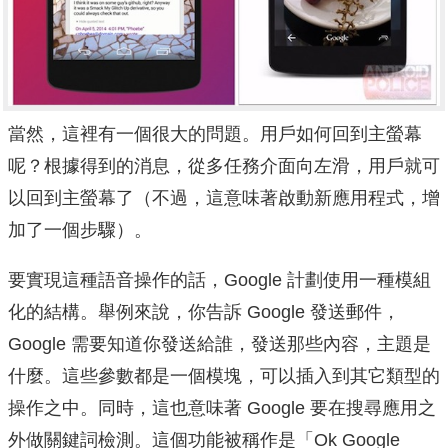
當然，這裡有一個很大的問題。
用戶如何回到主螢幕
呢？
根據得到的消息，從多任務介面向左滑，用戶就可
以回到主螢幕了（不過，這意味著啟動新應用程式，增
加了一個步驟）。
要實現這種語音操作的話，Google 計劃使用一種模組
化的結構。
舉例來說，你告訴 Google 發送郵件，
Google 需要知道你發送給誰，發送那些內容，主題是
什麼。
這些參數都是一個模塊，可以插入到其它類型的
操作之中。
同時，這也意味著 Google 要在搜尋應用之
外做關鍵詞檢測。
這個功能被稱作是「Ok Google