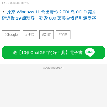
PR・大華銀全能行銷方案
原來 Windows 11 會出賣你？FBI 靠 GDID 識別
碼追蹤 19 歲駭客，勒索 800 萬美金慘遭引渡受審
#Google
#搜尋
#新聞
#問題
送【10個ChatGPT的好工具】電子書
ADVERTISEMENT