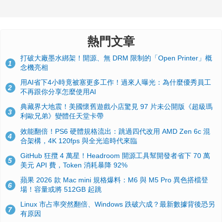
熱門文章
打破大廠墨水綁架！開源、無 DRM 限制的「Open Printer」概
1
念機亮相
用AI省下4小時竟被塞更多工作！過來人曝光：為什麼優秀員工
2
不再跟你分享怎麼使用AI
典藏界大地震！美國懷舊遊戲小店驚見 97 片未公開版《超級瑪
3
利歐兄弟》變體任天堂卡帶
效能翻倍！PS6 硬體規格流出：跳過四代改用 AMD Zen 6c 混
4
合架構，4K 120fps 與全光追時代來臨
GitHub 狂攬 4 萬星！Headroom 開源工具幫開發者省下 70 萬
5
美元 API 費，Token 消耗暴降 92%
蘋果 2026 款 Mac mini 規格爆料：M6 與 M5 Pro 異色搭檔登
6
場！容量或將 512GB 起跳
Linux 市占率突然翻倍、Windows 跌破六成？最新數據背後恐另
7
有原因