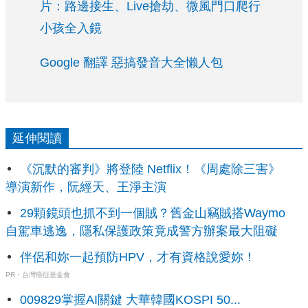
片：路邊接生、Live搶劫、微風門口爬行
小孩全入鏡
Google 翻譯 惡搞發音大全懶人包
延伸閱讀
《沉默的審判》將登陸 Netflix！《周處除三害》
導演新作，阮經天、王淨主演
29顆鏡頭也抓不到一個賊？舊金山竊賊搭Waymo
自駕車逃逸，隱私保護政策竟成警方辦案最大阻礙
伴侶和妳一起預防HPV，才有資格說愛妳！
PR・台灣癌症基金會
009829掌握AI關鍵 大華韓國KOSPI 50...