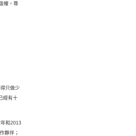
重版權，尊
能得只做少
已經有十
年和2013
合作夥伴；