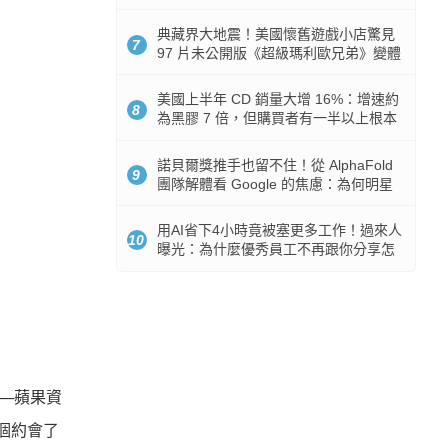
512GB 起跳
典藏界大地震！美國懷舊遊戲小店驚見
7
97 片未公開版《超級瑪利歐兄弟》變體
任天堂卡帶
美國上半年 CD 銷量大增 16%：增速約
8
為黑膠 7 倍，但購買者有一半以上根本
沒有播放器
諾貝爾獎推手也留不住！從 AlphaFold
9
團隊解體看 Google 的焦慮：為何明星
實驗室要為 Gemini 讓路？
用AI省下4小時竟被塞更多工作！過來人
10
曝光：為什麼優秀員工不再跟你分享怎
麼使用AI
人──蘋果資
作兩個約會了