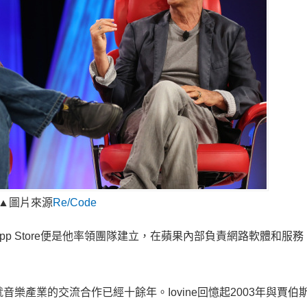
▲圖片來源
Re/Code
re、App Store便是他率領團隊建立，在蘋果內部負責網路軟體和服
方就音樂產業的交流合作已經十餘年。Iovine回憶起2003年與賈伯斯