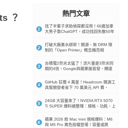
熱門文章
s ？
找了半輩子求助偵探都沒用！66歲加拿
1
大男子靠ChatGPT，成功找回失散50年
家人
打破大廠墨水綁架！開源、無 DRM 限
2
制的「Open Printer」概念機亮相
台積電2奈米太猛了！流片量是3奈米同
3
期的4倍，Google與蘋果搶首發、輝達
與AMD排隊等產能
GitHub 狂攬 4 萬星！Headroom 開源工
4
具幫開發者省下 70 萬美元 API 費，
Token 消耗暴降 92%
24GB 大容量來了！NVIDIA RTX 5070
5
Ti SUPER 爆料總整理：規格、功耗、上
市時間
蘋果 2026 款 Mac mini 規格爆料：M6
6
與 M5 Pro 異色搭檔登場！容量或將