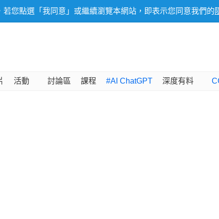
，若您點選「我同意」或繼續瀏覽本網站，即表示您同意我們的
片
活動
討論區
課程
#AI ChatGPT
深度有料
C