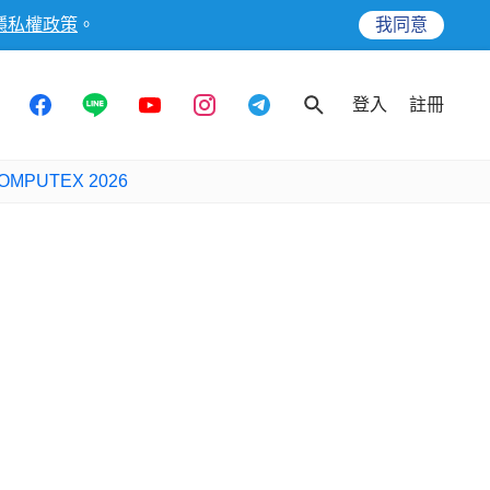
隱私權政策
。
我同意
登入
註冊
OMPUTEX 2026