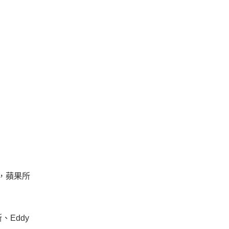
務，蘋果所
、Eddy